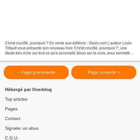
Christ crucifié, pourquoi ? En vente aux éditions : Oasis.com L’auteur Louis
Trifault vous présente son nouveau livre 'Christ crucifié, pourquoi ?', une
étude très riche sur tout ce qu'a accomplit Jésus sur la croix, pour permettre
aux lecteurs et lectrices...
< Page précédente
Page suivante >
Hébergé par Overblog
Top articles
Pages
Contact
Signaler un abus
C.G.U.