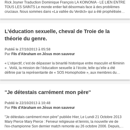
Rick Joyner Traduction Dominique François LA KOINONIA - LE LIEN ENTRE
TOUS LES SAINTS Le monde entier fait désormais face à des problèmes
cruciaux. Nous sommes dans «La vallée du Verdict» qui a été prophétisée
en Joël 4. 14. Les fondements de la civilisation...
L’éducation sexuelle, cheval de Troie de la
théorie du genre.
Publié le 27/10/2013 à 05:58
Par
Fils d'Abraham en Jésus mon sauveur
« L’objectif, c’est de dépasser la binarité historique entre masculin et féminin
» . Voilà, la mission de l’éducation sexuelle à l’école, telle qu’elle a été
définie par la représentante de « SOS Homophobie », aux membres du
groupe de travail sur « l’éducation...
''Je détestais carrément mon père''
Publié le 22/10/2013 à 10:48
Par
Fils d'Abraham en Jésus mon sauveur
''Je détestais carrément mon père'' publiée Hier, Le Lundi 21 Octobre 2013
Mary Pierce Mary Pierce : Ferveur religieuse et tennis, la nouvelle vie de
l'ex-championne Son dernier match remonte au 26 octobre 2006. Depuis,