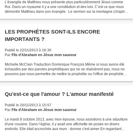
L’évangile de Matthieu nous présente plus particulièrement Jésus comme
Roi. Dans un royaume il y a une constitution et des lois. C’est ce que nous
démontre Matthieu dans son évangile : Le sermon sur la montagne (chapitre
5-6-7) nous en donne la constitution....
LES PROPHÈTES SONT-ILS ENCORE
IMPORTANTS ?
Publié le 22/11/2013 à 16:30
Par
Fils d'Abraham en Jésus mon sauveur
Michelle McClain Traduction Dominique François Même si nous avons été
échaudés par des paroles prophétiques qui ne se réalisèrent pas, nous ne
pouvons pas nous permettre de mettre la prophétie ou l'office de prophète
de côté. Voici pourquoi. Mentionnez...
Qu'est-ce que l'amour ? L'amour manifesté
Publié le 20/11/2013 à 15:57
Par
Fils d'Abraham en Jésus mon sauveur
Le mardi 8 octobre 2013, avec mon épouse, nous assistions à une sépulture
d'une cousine. Dans l’église, il y avait une affichette de posée en divers
endroits. Elle était accrochée aux murs : donner c'est aimer En regardant