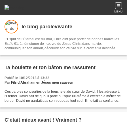
MENU
le blog parolevivante
L'Esprit de l’Éternel est sur moi, il m'a oint pour porter de bonnes nouvelles
Esaïe 61: 1, témoigner de l’œuvre de Jésus-Christ dans ma vie,
communiquer son amour, découvrir son œuvre sur la croix et la destinée
éternelle de l''homme
Ta houlette et ton bâton me rassurent
Publié le 10/12/2013 à 13:32
Par
Fils d'Abraham en Jésus mon sauveur
Ces paroles sont sorties de la bouche et du cœur de David. Il les adresse à
l'Eternel. David sait de quoi il parle puisque lui-même à exercer le métier de
berger. David ne gardait pas son troupeau tout seul. Il mettait sa confiance
dans l'Eternel, ce...
C’était mieux avant ! Vraiment ?