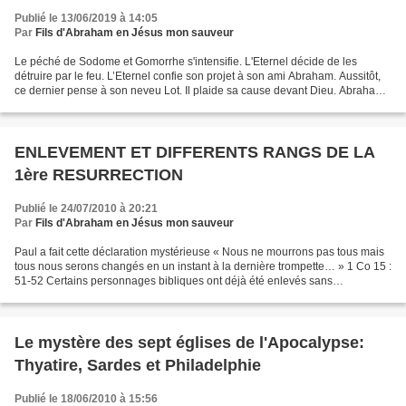
Publié le 13/06/2019 à 14:05
Par
Fils d'Abraham en Jésus mon sauveur
Le péché de Sodome et Gomorrhe s'intensifie. L'Eternel décide de les
détruire par le feu. L’Eternel confie son projet à son ami Abraham. Aussitôt,
ce dernier pense à son neveu Lot. Il plaide sa cause devant Dieu. Abraham
ne craint pas de marchander le...
ENLEVEMENT ET DIFFERENTS RANGS DE LA
1ère RESURRECTION
Publié le 24/07/2010 à 20:21
Par
Fils d'Abraham en Jésus mon sauveur
Paul a fait cette déclaration mystérieuse « Nous ne mourrons pas tous mais
tous nous serons changés en un instant à la dernière trompette… » 1 Co 15 :
51-52 Certains personnages bibliques ont déjà été enlevés sans
expérimenter la mort, tels Enoch et Elie....
Le mystère des sept églises de l'Apocalypse:
Thyatire, Sardes et Philadelphie
Publié le 18/06/2010 à 15:56