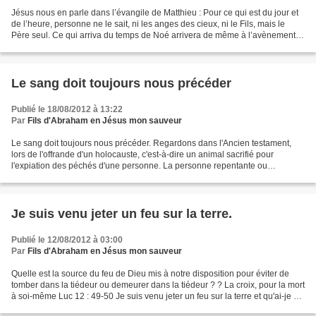
Jésus nous en parle dans l’évangile de Matthieu : Pour ce qui est du jour et
de l’heure, personne ne le sait, ni les anges des cieux, ni le Fils, mais le
Père seul. Ce qui arriva du temps de Noé arrivera de même à l’avènement
du Fils de l’homme. Car,...
Le sang doit toujours nous précéder
Publié le 18/08/2012 à 13:22
Par
Fils d'Abraham en Jésus mon sauveur
Le sang doit toujours nous précéder. Regardons dans l'Ancien testament,
lors de l'offrande d'un holocauste, c'est-à-dire un animal sacrifié pour
l'expiation des péchés d'une personne. La personne repentante ou
consciente de son péché offrait un taureau...
Je suis venu jeter un feu sur la terre.
Publié le 12/08/2012 à 03:00
Par
Fils d'Abraham en Jésus mon sauveur
Quelle est la source du feu de Dieu mis à notre disposition pour éviter de
tomber dans la tiédeur ou demeurer dans la tiédeur ? ? La croix, pour la mort
à soi-même Luc 12 : 49-50 Je suis venu jeter un feu sur la terre et qu'ai-je à
désirer s'il est déjà...