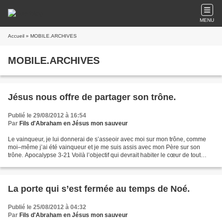
MENU
Accueil
» MOBILE.ARCHIVES
MOBILE.ARCHIVES
Jésus nous offre de partager son trône.
Publié le 29/08/2012 à 16:54
Par
Fils d'Abraham en Jésus mon sauveur
Le vainqueur, je lui donnerai de s’asseoir avec moi sur mon trône, comme
moi–même j’ai été vainqueur et je me suis assis avec mon Père sur son
trône. Apocalypse 3-21 Voilà l’objectif qui devrait habiter le cœur de tout
chrétien : Répondre à cette invitation...
La porte qui s’est fermée au temps de Noé.
Publié le 25/08/2012 à 04:32
Par
Fils d'Abraham en Jésus mon sauveur