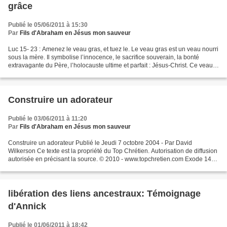
grâce
Publié le 05/06/2011 à 15:30
Par
Fils d'Abraham en Jésus mon sauveur
Luc 15- 23 : Amenez le veau gras, et tuez le. Le veau gras est un veau nourri
sous la mère. Il symbolise l’innocence, le sacrifice souverain, la bonté
extravagante du Père, l’holocauste ultime et parfait : Jésus-Christ. Ce veau
fait partie des quatre...
Construire un adorateur
Publié le 03/06/2011 à 11:20
Par
Fils d'Abraham en Jésus mon sauveur
Construire un adorateur Publié le Jeudi 7 octobre 2004 - Par David
Wilkerson Ce texte est la propriété du Top Chrétien. Autorisation de diffusion
autorisée en précisant la source. © 2010 - www.topchretien.com Exode 14
décrit une période incroyable de...
libération des liens ancestraux: Témoignage
d'Annick
Publié le 01/06/2011 à 18:42