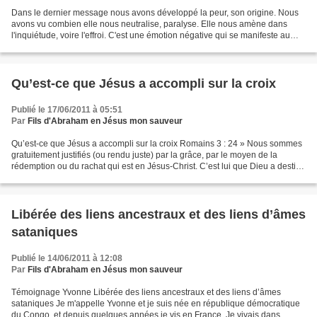
Dans le dernier message nous avons développé la peur, son origine. Nous
avons vu combien elle nous neutralise, paralyse. Elle nous amène dans
l'inquiétude, voire l'effroi. C'est une émotion négative qui se manifeste au
niveau de l'âme. Elle nous disqualifie,...
Qu’est-ce que Jésus a accompli sur la croix
Publié le 17/06/2011 à 05:51
Par
Fils d'Abraham en Jésus mon sauveur
Qu’est-ce que Jésus a accompli sur la croix Romains 3 : 24 » Nous sommes
gratuitement justifiés (ou rendu juste) par la grâce, par le moyen de la
rédemption ou du rachat qui est en Jésus-Christ. C’est lui que Dieu a destiné
à être par son sang pour ceux...
Libérée des liens ancestraux et des liens d’âmes
sataniques
Publié le 14/06/2011 à 12:08
Par
Fils d'Abraham en Jésus mon sauveur
Témoignage Yvonne Libérée des liens ancestraux et des liens d’âmes
sataniques Je m'appelle Yvonne et je suis née en république démocratique
du Congo, et depuis quelques années je vis en France. Je vivais dans