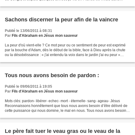
l'oppression et j'étais tourmentée par des...
Sachons discerner la peur afin de la vaincre
Publié le 13/06/2011 à 08:31
Par
Fils d'Abraham en Jésus mon sauveur
La peur d'où vient-elle ? Ce mot peur ou ce sentiment de peur est exprimé
par la bouche d'Adam, dès le début de la bible, face à Dieu après la chute
ou la désobéissance : « j'ai entendu ta voix dans le jardin j'ai eu peur »
Genèse 3-10 : Il répondit :...
Tous nous avons besoin de pardon :
Publié le 09/06/2011 à 19:05
Par
Fils d'Abraham en Jésus mon sauveur
Mots clés: pardon- libérer- echec- mort - éternelle- sang- ageau- Jésus
Reconnaissons honnêtement que tous nous avons besoin d’être délivré de
cette puissance qui nous domine, le mal en nous. Tous nous avons besoin
de pardon : Qui ne voudrais pas se libérer...
Le père fait tuer le veau gras ou le veau de la