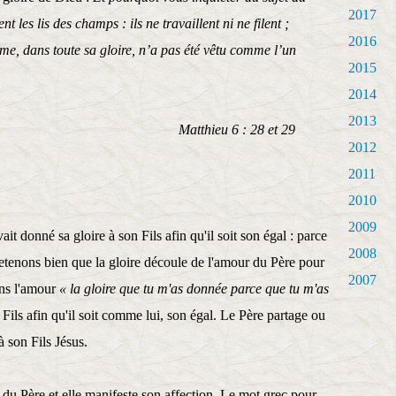
2017
les lis des champs : ils ne travaillent ni ne filent ;
2016
e, dans toute sa gloire, n’a pas été vêtu comme l’un
2015
2014
2013
 6 : 28 et 29
2012
2011
2010
2009
t donné sa gloire à son Fils afin qu'il soit son égal : parce
2008
 retenons bien que la gloire découle de l'amour du Père pour
2007
dans l'amour
« la gloire que tu m'as donnée parce que tu m'as
 Fils afin qu'il soit comme lui, son égal. Le Père partage ou
 à son Fils Jésus.
du Père et elle manifeste son affection. Le mot grec pour