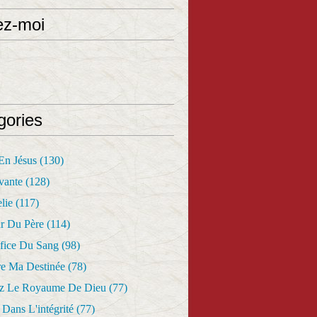
ez-moi
gories
 En Jésus
(130)
vante
(128)
lie
(117)
r Du Père
(114)
fice Du Sang
(98)
re Ma Destinée
(78)
z Le Royaume De Dieu
(77)
Dans L'intégrité
(77)