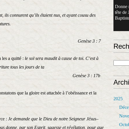
Donne 
tête de 
nt, ils connurent qu’ils étaient nus, et ayant cousu des
Baptiste
ntures.
se 3 : 7
Rech
 les a quitté :
le sol sera maudit à cause de toi. C’est à
iture tous les jours de ta
nèse 3 : 17b
Arch
nstatons que la gloire est attachée à l’obéissance et la
2025
Déce
Nove
rce :
Je demande que le Dieu de notre Seigneur Jésus–
Octo
vous donne, par son Esprit, sagesse et révélation, pour que