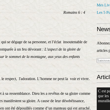
Mes Liv
ns 6 : 4
Les 5 P
News
 qui se dégage de sa personne, et l’éclat insoutenable de
Abonnez-
t comparée à un feu dévorant
: L’aspect de la gloire de
articles 
 sur le sommet de la montagne, aux yeux des enfants
Artic
e, le respect, l'adoration. L’homme ne peut la voir et vivre.
C est pa
 à sa ressemblance. Dieu les a revêtus de sa gloire comme
que les
tes manifestent sa gloire. A cause de leur désobéissance,
muraille
s en ont été dépouillés comme d’un manteau qui est arraché.