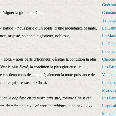
Guériso
désigner la gloire de Dieu :
Connaît
Témoig
« kabod » nous parle d’un poids, d’une abondance pesante,
Le Cant
ence, majesté, splendeur, glorieux, noblesse,
Le Mari
ue.
La Grâc
La Grâc
« doxa » nous parle d’honneur, désigne la condition la plus
Cherche
état le plus élevé, la condition la plus glorieuse, la
Les Bie
 de ces deux mots désignent également la toute puissance de
Veillons
u Père qui a ressuscité Christ.
Le Coeu
Musique
i par le baptême en sa mort, afin que, comme Christ est
Les Par
 Père, de même nous aussi nous marchions en nouveauté de
L'apoca
Marcher 