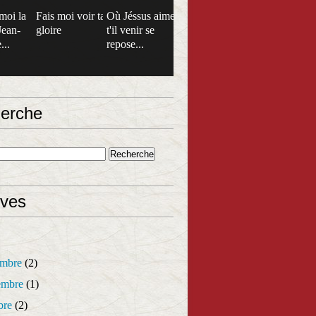
moi la
Fais moi voir ta
Où Jéssus aime
Jean-
gloire
t'il venir se
...
repose...
erche
ives
mbre
(2)
mbre
(1)
bre
(2)