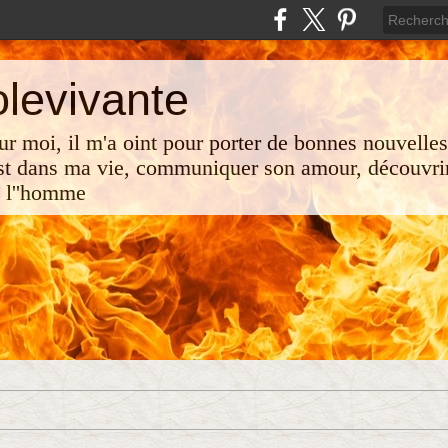
olevivante
 sur moi, il m'a oint pour porter de bonnes nouvelle
st dans ma vie, communiquer son amour, découvrir
e l''homme