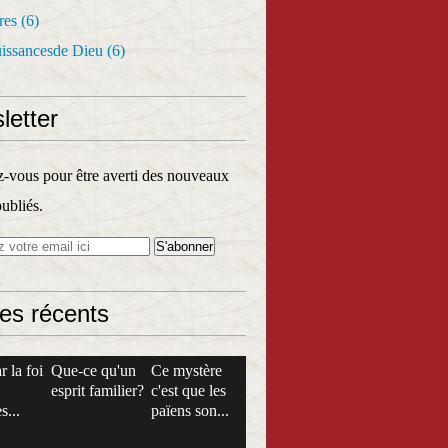
res
(6)
uissancesde Dieu
(6)
letter
vous pour être averti des nouveaux
publiés.
les récents
r la foi
Que-ce qu'un
Ce mystère
esprit familier?
c'est que les
s...
païens son...