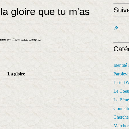
 la gloire que tu m'as
Suiv
ham en Jésus mon sauveur
Caté
Identité
ire
Parolevi
Liste D'e
Le Coeu
Le Béné
Connaît
Cherche
Marcher 