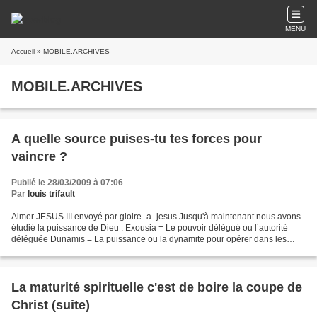
MENU
Accueil
» MOBILE.ARCHIVES
MOBILE.ARCHIVES
A quelle source puises-tu tes forces pour
vaincre ?
Publié le 28/03/2009 à 07:06
Par
louis trifault
Aimer JESUS III envoyé par gloire_a_jesus Jusqu'à maintenant nous avons
étudié la puissance de Dieu : Exousia = Le pouvoir délégué ou l’autorité
déléguée Dunamis = La puissance ou la dynamite pour opérer dans les
domaines des miracles Energeia = La puissance...
La maturité spirituelle c'est de boire la coupe de
Christ (suite)