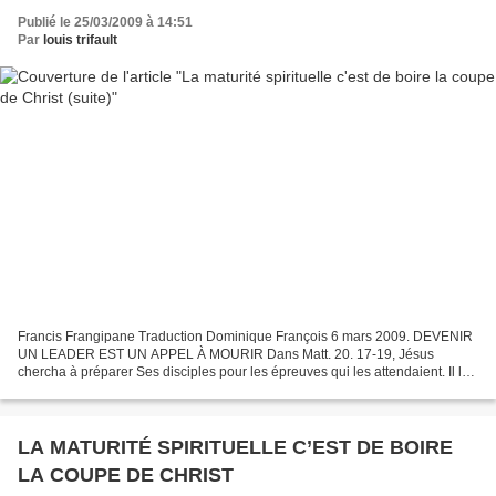
Publié le 25/03/2009 à 14:51
Par
louis trifault
Francis Frangipane Traduction Dominique François 6 mars 2009. DEVENIR
UN LEADER EST UN APPEL À MOURIR Dans Matt. 20. 17-19, Jésus
chercha à préparer Ses disciples pour les épreuves qui les attendaient. Il les
prévint qu’un temps allait venir où ils seraient...
LA MATURITÉ SPIRITUELLE C’EST DE BOIRE
LA COUPE DE CHRIST