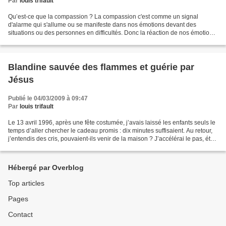
Par
louis trifault
Qu’est-ce que la compassion ? La compassion c'est comme un signal
d'alarme qui s'allume ou se manifeste dans nos émotions devant des
situations ou des personnes en difficultés. Donc la réaction de nos émotions
sera différente selon l'état de nos émotions...
Blandine sauvée des flammes et guérie par
Jésus
Publié le 04/03/2009 à 09:47
Par
louis trifault
Le 13 avril 1996, après une fête costumée, j’avais laissé les enfants seuls le
temps d’aller chercher le cadeau promis : dix minutes suffisaient. Au retour,
j’entendis des cris, pouvaient-ils venir de la maison ? J’accélérai le pas, était
ce possible...
Hébergé par Overblog
Top articles
Pages
Contact