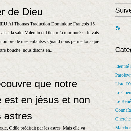
er de Dieu
Suiv
U Al Thomas Traduction Dominique François 15
sais à la saint Valentin et Dieu m’a murmuré : «Je vais
 nombre de mes enfants». Quand nous permettons que
Caté
tre bouche, nous disons en...
Identité
Parolevi
écouvre que notre
Liste D'e
Le Coeu
 est en jésus et non
Le Béné
Connaît
 astres
Cherche
Marcher 
gie, Odile prédisait par les astres. Mais elle va