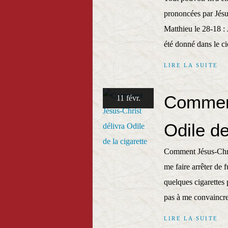
prononcées par Jésus
Matthieu le 28-18 : 
été donné dans le cie
LIRE LA SUITE
Comment
11 févr.
Odile de
Comment Jésus-Christ
me faire arrêter de 
quelques cigarettes
pas à me convaincre.
LIRE LA SUITE