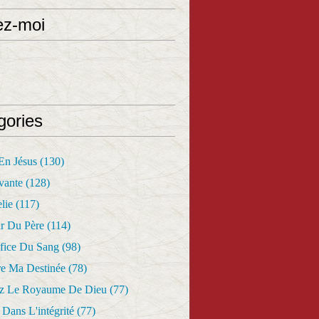
ez-moi
gories
 En Jésus
(130)
vante
(128)
lie
(117)
r Du Père
(114)
fice Du Sang
(98)
re Ma Destinée
(78)
z Le Royaume De Dieu
(77)
Dans L'intégrité
(77)