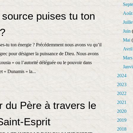
Sept
 source puises tu ton
Août
Juille
 ?
Juin
(
Mai
(
ses-tu ton énergie ? Précédemment nous avons vu qu’il
Avril
 grec pour désigner la puissance de Dieu. Nous avons
Mars
ousia » ou l’autorité déléguée ou le pouvoir dans
Janvi
 et « Dunamis » la...
2024
2023
2022
 du Père à travers le
2021
2020
aint-Esprit
2019
2018