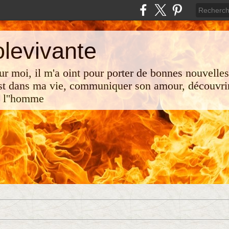
olevivante
 sur moi, il m'a oint pour porter de bonnes nouvelle
st dans ma vie, communiquer son amour, découvrir
e l''homme