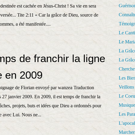
Guériso
destinée est cachée en Jésus-Christ ! Sa vie en sera
Connaît
ersée... Tite 2:11 « Car la grâce de Dieu, source de
Témoig
hommes, a été manifestée....
Le Cant
Le Mari
La Grâc
emps de franchir la ligne
La Grâc
Cherche
e en 2009
Les Bie
Veillons
gnage de Florian envoyé par wanzea Traduction
Le Coeu
27 janvier 2009. En 2009, il est temps de franchir la
Musique
tâches, projets, buts et idées que Dieu a ordonnés pour
Les Par
e avec Lui. Nous ne...
L'apoca
Marcher 