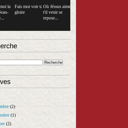
moi la
Fais moi voir ta
Où Jéssus aime
Jean-
gloire
t'il venir se
...
repose...
erche
ives
mbre
(2)
mbre
(1)
bre
(2)