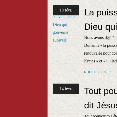
La puis
18 févr.
Dieu qui
Nous avons déjà étu
Dunamis » la puissa
renouvelée pour con
Kratos » et « l’ »Is
LIRE LA SUITE
Tout pou
14 févr.
dit Jésu
Tout pouvoir m'a été