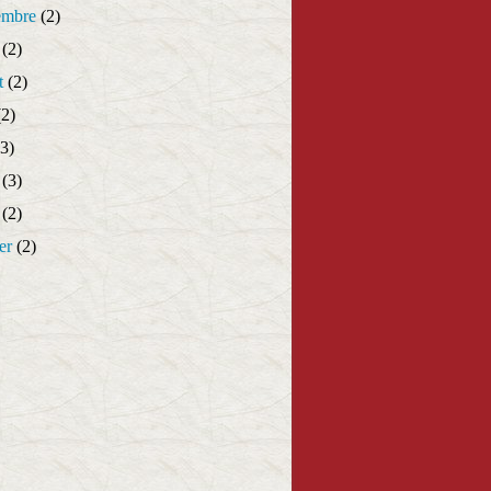
embre
(2)
(2)
t
(2)
2)
3)
(3)
(2)
er
(2)