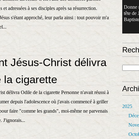
Donne 
 et adressées à ses disciples après sa résurrection.
tête de 
Jésus s'étant approché, leur parla ainsi : tout pouvoir m'a
Baptiste
l...
Rech
 Jésus-Christ délivra
 la cigarette
Arch
 délivra Odile de la cigarette Personne n'avait réussi à
fumer depuis l'adolescence où j'avais commencé à griller
2025
 pour faire "comme les grands", moi-même ne parvenais
Déce
 J'ignorais...
Nove
Octo