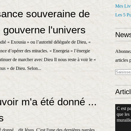
Mes Liv
sance souveraine de
Les 5 P
 gouverne l'univers
News
dié « Exousia » ou l’autorité déléguée de Dieu, «
nce d’opérer des miracles. « Energeia » l’énergie
Abonnez-
tinuer de marcher avec Dieu Il nous reste à voir le «
articles 
chus » de Dieu. Selon...
Artic
voir m'a été donné ...
C est pa
que les
s
muraille
 donné... dit Jésus. C'est l'une des dernières paroles