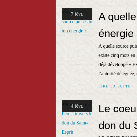
A quelle
7 févr.
énergie
A quelle source pui
existe cinq mots en
déjà développé « Ex
l’autorité déléguée,
LIRE LA SUITE
Le coeur
4 févr.
don du S