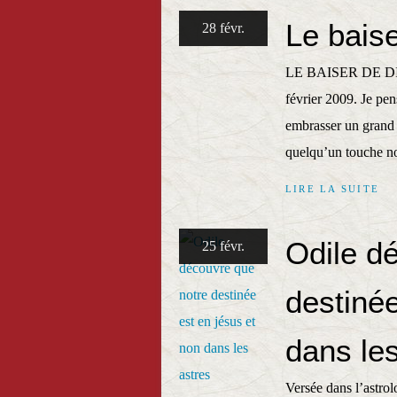
Le bais
28 févr.
LE BAISER DE DIE
février 2009. Je pen
embrasser un grand
quelqu’un touche no
LIRE LA SUITE
Odile d
25 févr.
destinée
dans les
Versée dans l’astrolo