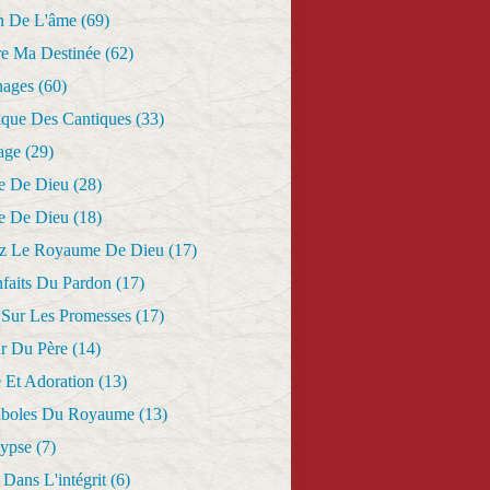
n De L'âme
(69)
re Ma Destinée
(62)
nages
(60)
ique Des Cantiques
(33)
age
(29)
e De Dieu
(28)
e De Dieu
(18)
z Le Royaume De Dieu
(17)
nfaits Du Pardon
(17)
 Sur Les Promesses
(17)
r Du Père
(14)
 Et Adoration
(13)
aboles Du Royaume
(13)
lypse
(7)
Dans L'intégrit
(6)