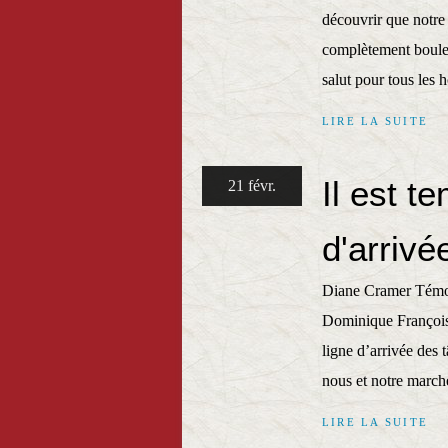
découvrir que notre 
complètement boulev
salut pour tous les 
LIRE LA SUITE
Il est t
21 févr.
d'arrivé
Diane Cramer Témoi
Dominique François 
ligne d’arrivée des 
nous et notre march
LIRE LA SUITE