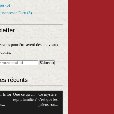
res
(6)
uissancesde Dieu
(6)
letter
vous pour être averti des nouveaux
publiés.
les récents
r la foi
Que-ce qu'un
Ce mystère
esprit familier?
c'est que les
s...
païens son...