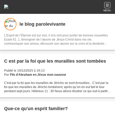
MENU
le blog parolevivante
L'Esprit de l’Éternel est sur moi, il m'a oint pour porter de bonnes nouvelles
Esaïe 61: 1, témoigner de l’œuvre de Jésus-Christ dans ma vie,
communiquer son amour, découvrir son œuvre sur la croix et la destinée
éternelle de l''homme
C est par la foi que les murailles sont tombées
Publié le 10/12/2025 à 19:13
Par
Fils d'Abraham en Jésus mon sauveur
C'est par la foi que les murailles de Jéricho se sont écroulées... C’est par la
foi que les murailles de Jéricho tombèrent, après qu’on en eut fait le tour
pendant sept jours. Hébreux 11 : 30 Nous allons illustrer ce qui suit à partir
d’un match de tennis...
Que-ce qu'un esprit familier?