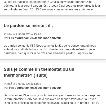
Qu’est-ce que le véritable pardon ? Ceux à qui vous pardonnerez les
péchés, ils leur seront pardonnés ; et ceux à qui vous les retiendrez, ils leur
seront retenus Jean 20 : 23 Ceux à qui vous remettrez leurs péchés en
seront effectivement tenus quittes...
Le pardon se mérite t il ,
Publié le 25/06/2025 à 15:26
Par
Fils d'Abraham en Jésus mon sauveur
Le pardon se mérite t'il ? Nous sommes tentés de le penser quand nous
entendons sortir de la bouche d'un chrétien ce genre de réflexion : je te
pardonne, bien que toi tu ne m’as pas demandé pardon…Après « son
pardon » ce chrétien continue déverser sa...
Suis je comme un themostat ou un
thermomètre? ( suite)
Publié le 07/06/2025 à 14:05
Par
Fils d'Abraham en Jésus mon sauveur
Dans Nombre 13, nous voyons Moïse envoyer douze espions pour explorer
la terre promise. Deux sont revenus avec un rapport favorable : oui avec
Dieu, c’est possible de conquérir ce pays puis qu’il nous l'a promis. Les 10