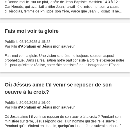
« Donne-moi ici, sur un plat, la tête de Jean-Baptiste. Matthieu 14 3 à 12 :
Car Hérode, qui avait fait arrêter Jean, l’avait lié et mis en prison, à cause
d’Hérodias, femme de Philippe, son frère, Parce que Jean lui disait : Il ne
t’est pas permis de...
Fais moi voir ta gloire
Publié le 05/10/2025 à 15:28
Par
Fils d'Abraham en Jésus mon sauveur
Fais moi voir ta gloire Une vision se présente toujours sous un aspect
prophétique. Dans sa réalisation notre part consiste à croire et exercer notre
foi, pour qu'elle se réalise, notre rôle consiste à nous bouger dans l'Esprit et
par l'Esprit comme les...
Où Jéssus aime t'il venir se reposer de son
oeuvre à la croix?
Publié le 20/09/2025 à 16:00
Par
Fils d'Abraham en Jésus mon sauveur
Où Jésus aime t-il venir se reposer de son œuvre à la croix ? Pendant son
ministère sur terre, Jésus répond ceci à un homme qui désire le suivre :
Pendant qu’ils étaient en chemin, quelqu’un lui dit : Je te suivrai partout où tu