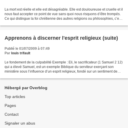
La mort est réelle et elle est désagréable. Elle est douloureuse et cruelle et il
nous faut accepter ce point de vue sans quoi nous risquons d’être trompés.
Ce qui distingue la foi chrétienne des autres religions ou philosophies, c’est
qu’elle a une réponse...
Apprenons à discerner l'esprit religieux (suite)
Publié le 01/07/2009 à 07:49
Par
louis trifault
Le fondement de la culpabilité Exemple : Eli, le sacrificateur (1 Samuel 2 12)
qui a élevé Samuel, est un exemple Biblique du serviteur exerçant son
ministère sous l’influence d’un esprit religieux, fondé sur un sentiment de
culpabilité. Son zèle pour...
Hébergé par Overblog
Top articles
Pages
Contact
Signaler un abus