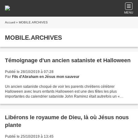
MENU
Accueil
» MOBILE.ARCHIVES
MOBILE.ARCHIVES
Témoignage d'un ancien sataniste et Halloween
Publié le 28/10/2019 à 07:28
Par
Fils d'Abraham en Jésus mon sauveur
Un ancien sataniste choqué de voir les parents chrétiens célébrer
Halloween avec leurs enfants Halloween est une des fêtes les plus
importantes du calendrier sataniste John Ramirez était autrefois un «
adorateur du diable » comme il se qualifie lui-même....
Libérons le royaume de Dieu, là où Jésus nous
plante
Publié le 25/10/2019 à 13:45