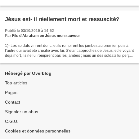
découragement, la force pour construire...
Jésus est- il réellement mort et ressuscité?
Publié le 03/10/2019 à 14:52
Par
Fils d'Abraham en Jésus mon sauveur
1)- Les soldats vinrent donc, et ils rompirent les jambes au premier, puis à
l’autre qui avait été crucifié avec lui. S’étant approchés de Jésus, et le voyant
déjà mort, ils ne lui rompirent pas les jambes ; mais un des soldats lui perça
le côté avec...
Hébergé par Overblog
Top articles
Pages
Contact
Signaler un abus
C.G.U.
Cookies et données personnelles