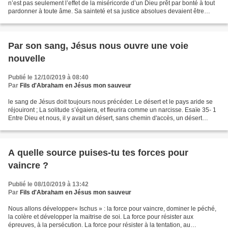
n’est pas seulement l’effet de la miséricorde d’un Dieu prêt par bonté à tout
pardonner à toute âme. Sa sainteté et sa justice absolues devaient être
satisfaites en même temps...
Par son sang, Jésus nous ouvre une voie
nouvelle
Publié le 12/10/2019 à 08:40
Par
Fils d'Abraham en Jésus mon sauveur
le sang de Jésus doit toujours nous précéder. Le désert et le pays aride se
réjouiront ; La solitude s’égaiera, et fleurira comme un narcisse. Esaïe 35- 1
Entre Dieu et nous, il y avait un désert, sans chemin d'accès, un désert
infranchissable. Notre...
A quelle source puises-tu tes forces pour
vaincre ?
Publié le 08/10/2019 à 13:42
Par
Fils d'Abraham en Jésus mon sauveur
Nous allons développer« Ischus » : la force pour vaincre, dominer le péché,
la colère et développer la maitrise de soi. La force pour résister aux
épreuves, à la persécution. La force pour résister à la tentation, au