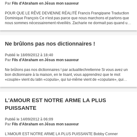
Par
Fils d'Abraham en Jésus mon sauveur
POUR QUE LE RÊVE DEVIENNE RÉALITÉ Francis Frangipane Traduction
Dominique François Ce n'est pas parce que nous marchons et parlons que
nous sommes nécessairement réveillés. Zacharie ne dormait pas quand un
ange le réveilla, «L'ange qui parlait avec moi...
Ne brûlons pas nos dictionnaires !
Publié le 18/09/2012 à 18:40
Par
Fils d'Abraham en Jésus mon sauveur
Ne brûlons pas nos dictionnaires ! par actualitechretienne Si vous avez un
bon dictionnaire à la maison, en le lisant, vous apprendrez que le mot
«couple» vient du latin «copula», qui lui-même vient de «copulare», qui
signifie copuler. L’acte de copulation...
L'AMOUR EST NOTRE ARME LA PLUS
PUISSANTE
Publié le 14/09/2012 à 06:09
Par
Fils d'Abraham en Jésus mon sauveur
L'AMOUR EST NOTRE ARME LA PLUS PUISSANTE Bobby Conner