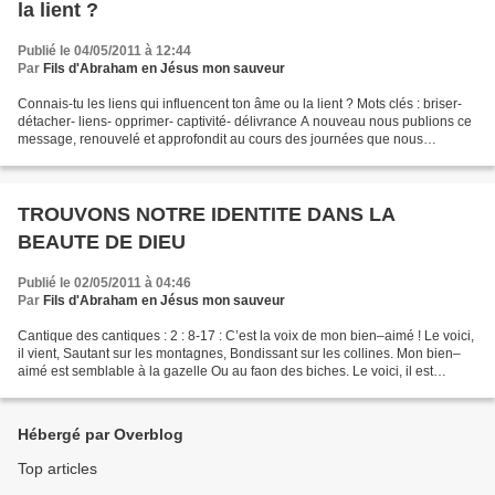
la lient ?
Publié le 04/05/2011 à 12:44
Par
Fils d'Abraham en Jésus mon sauveur
Connais-tu les liens qui influencent ton âme ou la lient ? Mots clés : briser-
détacher- liens- opprimer- captivité- délivrance A nouveau nous publions ce
message, renouvelé et approfondit au cours des journées que nous
organisons, sur la libération des...
TROUVONS NOTRE IDENTITE DANS LA
BEAUTE DE DIEU
Publié le 02/05/2011 à 04:46
Par
Fils d'Abraham en Jésus mon sauveur
Cantique des cantiques : 2 : 8-17 : C’est la voix de mon bien–aimé ! Le voici,
il vient, Sautant sur les montagnes, Bondissant sur les collines. Mon bien–
aimé est semblable à la gazelle Ou au faon des biches. Le voici, il est
derrière notre mur, Il regarde...
Hébergé par Overblog
Top articles