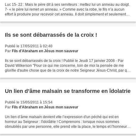
Luc 15- 22 : Mais le père dit à ses serviteurs : mettez lui un anneau au doigt.
7- « le père lui remet un anneau. » Comme avec la robe, le fils n’a aucun
effort à produire pour recevoir cet anneau. Il doit simplement et seulement
présenter sa main, aux...
Ils se sont débarrassés de la croix !
Publié le 17/05/2011 à 02:40
Par
Fils d'Abraham en Jésus mon sauveur
Ils se sont débarrassés de la croix ! Publié le Jeudi 17 janvier 2008 - Par
David Wilkerson "Pour ce qui me concerne, loin de moi la pensée de me
glorifie d'autre chose que de la croix de notre Seigneur Jésus-Christ, par qui
le monde est crucifié pour...
Un lien d’âme malsain se transforme en îdolatrie
Publié le 15/05/2011 à 15:54
Par
Fils d'Abraham en Jésus mon sauveur
Un lien d’âme malsain devient vite l’expression d'un péché qui est en
horreur au Seigneur : l'idolâtrie ! Comprenons : lorsque nous sommes
obnubilés par une personne, elle prend vite la place, le temps et l'honneur
qui reviennent à Dieu. L’expression...