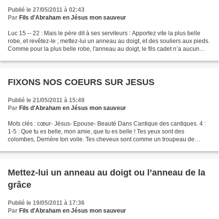
Publié le 27/05/2011 à 02:43
Par
Fils d'Abraham en Jésus mon sauveur
Luc 15 -- 22 : Mais le père dit à ses serviteurs : Apportez vite la plus belle
robe, et revêtez-le ; mettez-lui un anneau au doigt, et des souliers aux pieds.
Comme pour la plus belle robe, l'anneau au doigt, le fils cadet n’a aucun
effort à fournir pour...
FIXONS NOS COEURS SUR JESUS
Publié le 21/05/2011 à 15:49
Par
Fils d'Abraham en Jésus mon sauveur
Mots clés : cœur- Jésus- Epouse- Beauté Dans Cantique des cantiques. 4 :
1-5 : Que tu es belle, mon amie, que tu es belle ! Tes yeux sont des
colombes, Derrière ton voile. Tes cheveux sont comme un troupeau de
chèvres, Suspendues aux flancs de la montagne...
Mettez-lui un anneau au doigt ou l’anneau de la
grâce
Publié le 19/05/2011 à 17:36
Par
Fils d'Abraham en Jésus mon sauveur