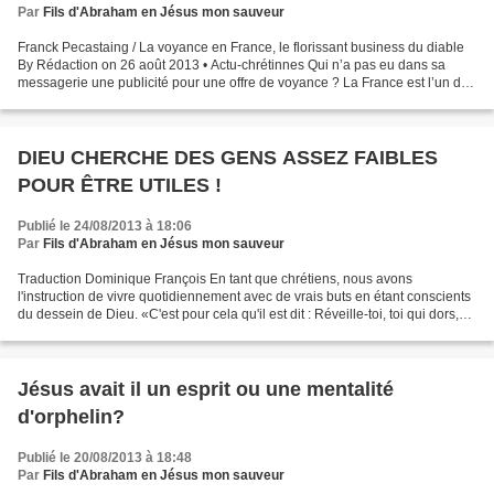
Par
Fils d'Abraham en Jésus mon sauveur
Franck Pecastaing / La voyance en France, le florissant business du diable
By Rédaction on 26 août 2013 • Actu-chrétinnes Qui n’a pas eu dans sa
messagerie une publicité pour une offre de voyance ? La France est l’un des
pays où la voyance séduit massivement...
DIEU CHERCHE DES GENS ASSEZ FAIBLES
POUR ÊTRE UTILES !
Publié le 24/08/2013 à 18:06
Par
Fils d'Abraham en Jésus mon sauveur
Traduction Dominique François En tant que chrétiens, nous avons
l'instruction de vivre quotidiennement avec de vrais buts en étant conscients
du dessein de Dieu. «C'est pour cela qu'il est dit : Réveille-toi, toi qui dors,
relève-toi d'entre les morts,...
Jésus avait il un esprit ou une mentalité
d'orphelin?
Publié le 20/08/2013 à 18:48
Par
Fils d'Abraham en Jésus mon sauveur