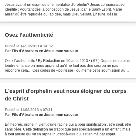
Jésus avait il un esprit ou une mentalité d'orphelin? Jésus connaissait son
identité : Pourtant dès la conception de Jésus, par le Saint-Esprit, Marie
aurait dû être répudiée ou lapidée, mais Dieu veillait. Ensuite, dés la
naissance de Jésus, Joseph et...
Osez l’authenticité
Publié le 14/08/2013 à 14:32
Par
Fils d'Abraham en Jésus mon sauveur
Osez l’authenticité ! By Rédaction on 10 août 2013 • ( 67 ) Depuis notre plus
tendre enfance on nous apprend qu’il ne faut pas dire ceci ou ne pas
répondre cela… Ces codes de «politesse» ou même cette soumission au
«politiquement correct» nous sont inculqués...
L'esprit d'orphelin veut nous éloigner du corps
de Christ
Publié le 11/08/2013 à 07:31
Par
Fils d'Abraham en Jésus mon sauveur
En hébreu, orphelin vient d'une racine qui a pour signification : être seul, être
sans père. Cette définition ne s'applique pas spécialement à un enfant, mais
à tout adulte qui vit en orphelin, c'est-à-dire qui est animé par esprit