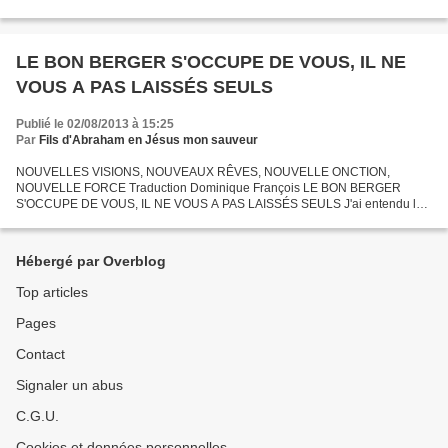
d’orphelin. Nous distinguons...
LE BON BERGER S'OCCUPE DE VOUS, IL NE
VOUS A PAS LAISSÉS SEULS
Publié le 02/08/2013 à 15:25
Par
Fils d'Abraham en Jésus mon sauveur
NOUVELLES VISIONS, NOUVEAUX RÊVES, NOUVELLE ONCTION,
NOUVELLE FORCE Traduction Dominique François LE BON BERGER
S'OCCUPE DE VOUS, IL NE VOUS A PAS LAISSÉS SEULS J'ai entendu le
Seigneur dire, «Je suis le Bon Berger. Je connais Mes brebis, et je les
appelle...
Hébergé par Overblog
Top articles
Pages
Contact
Signaler un abus
C.G.U.
Cookies et données personnelles