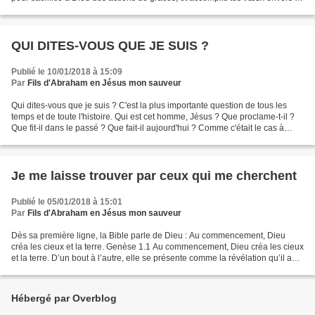
Très- Haut. Psaumes 50...
QUI DITES-VOUS QUE JE SUIS ?
Publié le 10/01/2018 à 15:09
Par
Fils d'Abraham en Jésus mon sauveur
Qui dites-vous que je suis ? C'est la plus importante question de tous les
temps et de toute l'histoire. Qui est cet homme, Jésus ? Que proclame-t-il ?
Que fit-il dans le passé ? Que fait-il aujourd'hui ? Comme c'était le cas à
l'époque, il en est de...
Je me laisse trouver par ceux qui me cherchent
Publié le 05/01/2018 à 15:01
Par
Fils d'Abraham en Jésus mon sauveur
Dès sa première ligne, la Bible parle de Dieu : Au commencement, Dieu
créa les cieux et la terre. Genèse 1.1 Au commencement, Dieu créa les cieux
et la terre. D’un bout à l’autre, elle se présente comme la révélation qu’il a
donnée de lui-même, révélation...
Hébergé par Overblog