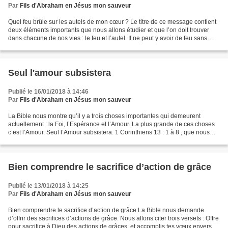
Par
Fils d'Abraham en Jésus mon sauveur
Quel feu brûle sur les autels de mon cœur ? Le titre de ce message contient
deux éléments importants que nous allons étudier et que l’on doit trouver
dans chacune de nos vies : le feu et l’autel. Il ne peut y avoir de feu sans
autel et la présence d’un...
Seul l'amour subsistera
Publié le 16/01/2018 à 14:46
Par
Fils d'Abraham en Jésus mon sauveur
La Bible nous montre qu’il y a trois choses importantes qui demeurent
actuellement : la Foi, l’Espérance et l’Amour. La plus grande de ces choses
c’est l’Amour. Seul l’Amour subsistera. 1 Corinthiens 13 : 1 à 8 , que nous
pouvons considérer comme l’hymne...
Bien comprendre le sacrifice d’action de grâce
Publié le 13/01/2018 à 14:25
Par
Fils d'Abraham en Jésus mon sauveur
Bien comprendre le sacrifice d’action de grâce La Bible nous demande
d’offrir des sacrifices d’actions de grâce. Nous allons citer trois versets : Offre
pour sacrifice à Dieu des actions de grâces, et accomplis tes vœux envers le