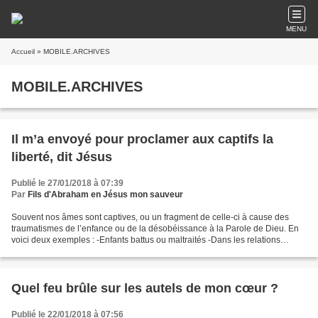
MENU
Accueil
» MOBILE.ARCHIVES
MOBILE.ARCHIVES
Il m’a envoyé pour proclamer aux captifs la
liberté, dit Jésus
Publié le 27/01/2018 à 07:39
Par
Fils d'Abraham en Jésus mon sauveur
Souvent nos âmes sont captives, ou un fragment de celle-ci à cause des
traumatismes de l’enfance ou de la désobéissance à la Parole de Dieu. En
voici deux exemples : -Enfants battus ou maltraités -Dans les relations
sexuelles par la débauche, la fornication,...
Quel feu brûle sur les autels de mon cœur ?
Publié le 22/01/2018 à 07:56