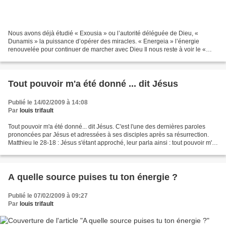
Nous avons déjà étudié « Exousia » ou l’autorité déléguée de Dieu, «
Dunamis » la puissance d’opérer des miracles. « Energeia » l’énergie
renouvelée pour continuer de marcher avec Dieu Il nous reste à voir le «
Kratos » et « l’ »Ischus » de Dieu. Selon...
Tout pouvoir m'a été donné ... dit Jésus
Publié le 14/02/2009 à 14:08
Par
louis trifault
Tout pouvoir m'a été donné... dit Jésus. C'est l'une des dernières paroles
prononcées par Jésus et adressées à ses disciples après sa résurrection.
Matthieu le 28-18 : Jésus s'étant approché, leur parla ainsi : tout pouvoir m'a
été donné dans le ciel...
A quelle source puises tu ton énergie ?
Publié le 07/02/2009 à 09:27
Par
louis trifault