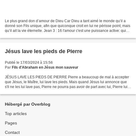
Le plus grand don d’amour de Dieu Car Dieu a tant aimé le monde qu’il a
donné son Fils unique, afin que quiconque croit en lui ne périsse point, mais
qu’il ait la vie éternelle. Jean 3 : 16 l'amour c'est une puissance active: qui
bouscule et établit,...
Jésus lave les pieds de PIerre
Publié le 17/03/2024 à 15:56
Par
Fils d'Abraham en Jésus mon sauveur
JÉSUS LAVE LES PIEDS DE PIERRE Pierre a beaucoup de mal à accepter
que Jésus, le Maître, lui lave les pieds. Mais quand Jésus lui annonce que
s'il ne les lui lave pas, Pierre ne pourra pas avoir de part avec lui, Pierre lui
demande de lui laver aussi...
Hébergé par Overblog
Top articles
Pages
Contact