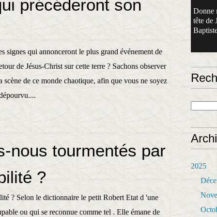
qui précéderont son
Donne 
tête de 
Baptiste
s signes qui annonceront le plus grand événement de
retour de Jésus-Christ sur cette terre ? Sachons observer
Rech
 la scène de ce monde chaotique, afin que vous ne soyez
 dépourvu....
Arch
nous tourmentés par
2025
ilité ?
Déce
Nove
ité ? Selon le dictionnaire le petit Robert Etat d 'une
Octo
upable ou qui se reconnue comme tel . Elle émane de