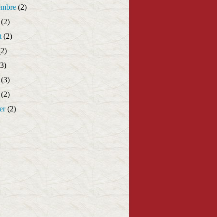
embre
(2)
(2)
t
(2)
2)
3)
(3)
(2)
er
(2)