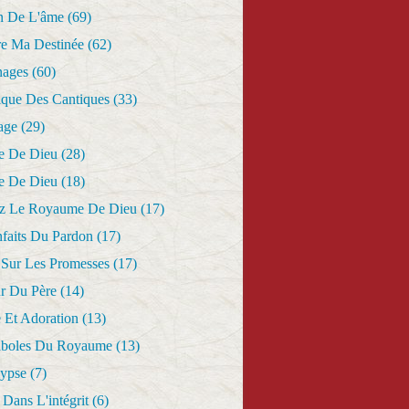
n De L'âme
(69)
re Ma Destinée
(62)
nages
(60)
ique Des Cantiques
(33)
age
(29)
e De Dieu
(28)
e De Dieu
(18)
z Le Royaume De Dieu
(17)
nfaits Du Pardon
(17)
 Sur Les Promesses
(17)
r Du Père
(14)
 Et Adoration
(13)
aboles Du Royaume
(13)
lypse
(7)
Dans L'intégrit
(6)