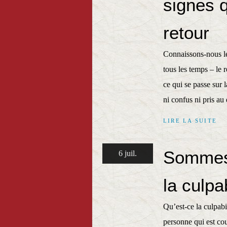
signes 
retour
Connaissons-nous le
tous les temps – le 
ce qui se passe sur
ni confus ni pris au
LIRE LA SUITE
Sommes-
6 juil.
la culpab
Qu’est-ce la culpabil
personne qui est co