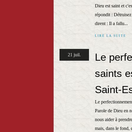
Dieu est saint et c'e
répondit : Détruisez 
dirent : Il a fallu...
LIRE LA SUITE
Le perf
21 juil.
saints e
Saint-Es
Le perfectionnement 
Parole de Dieu en no
nous aider à prendre
mais, dans le fond, c