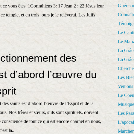
Guériso
st ce vous êtes. 1Corinthiens 3: 17 Jean 2 : 22 Jésus leur
Connaît
ce temple, et en trois jours je le relèverai. Les Juifs
Témoig
Le Cant
Le Mari
La Grâc
ectionnement des
La Grâc
Cherche
st d’abord l’œuvre du
Les Bie
Veillons
prit
Le Coeu
des saints est d’abord l’œuvre de l’Esprit et de la
Musique
us. Nos frères et sœurs, s’ils sont spirituels, doivent
Les Par
 conscience de tout ce qui est encore charnel en nous,
L'apoca
’est la...
Marcher 