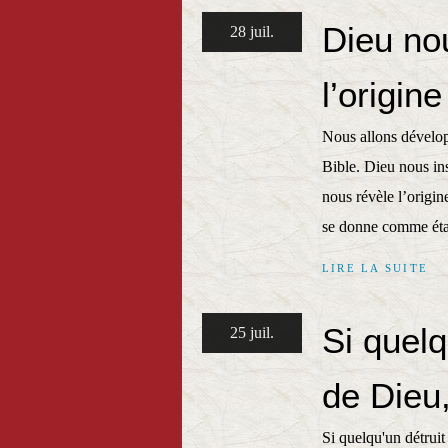
Dieu no
28 juil.
l’origin
Nous allons dévelop
Bible. Dieu nous ins
nous révèle l’origin
se donne comme étan
LIRE LA SUITE
Si quelq
25 juil.
de Dieu,
Si quelqu'un détruit