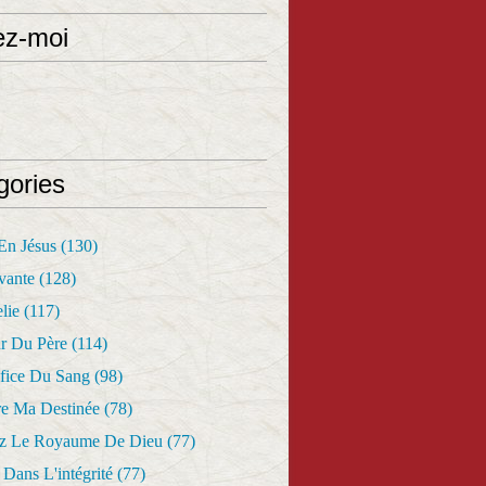
ez-moi
gories
 En Jésus
(130)
vante
(128)
lie
(117)
r Du Père
(114)
fice Du Sang
(98)
re Ma Destinée
(78)
z Le Royaume De Dieu
(77)
Dans L'intégrité
(77)