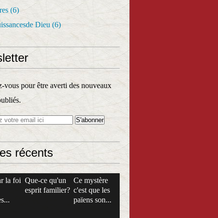
res
(6)
uissancesde Dieu
(6)
letter
vous pour être averti des nouveaux
publiés.
les récents
r la foi
Que-ce qu'un
Ce mystère
esprit familier?
c'est que les
s...
païens son...