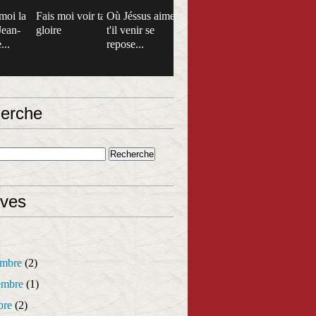
moi la
Fais moi voir ta
Où Jéssus aime
Jean-
gloire
t'il venir se
...
repose...
erche
ives
mbre
(2)
mbre
(1)
bre
(2)