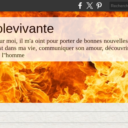
olevivante
 sur moi, il m'a oint pour porter de bonnes nouvelle
st dans ma vie, communiquer son amour, découvrir
e l''homme