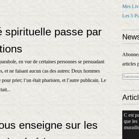
Mes Liv
Les 5 P
 spirituelle passe par
News
tions
Abonnez-
e parabole, en vue de certaines personnes se persuadant
articles 
tes, et ne faisant aucun cas des autres: Deux hommes
our prier; l’un était pharisien, et l’autre publicain. Le
ait...
Artic
C est pa
que les
ous enseigne sur les
muraille