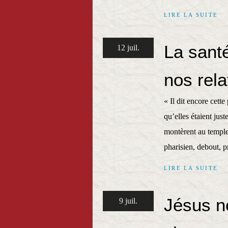
LIRE LA SUITE
La santé
12 juil.
nos rela
« Il dit encore cett
qu’elles étaient jus
montèrent au temple p
pharisien, debout, pri
LIRE LA SUITE
Jésus n
9 juil.