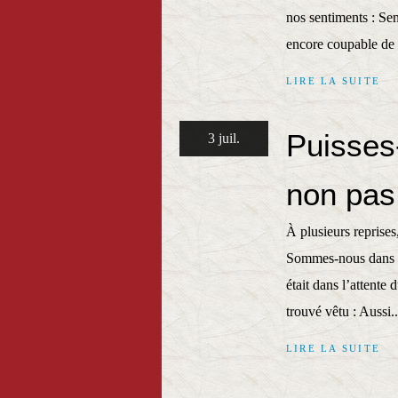
nos sentiments : Se
encore coupable de c
LIRE LA SUITE
Puisses-
3 juil.
non pas
À plusieurs reprises
Sommes-nous dans l'a
était dans l’attente 
trouvé vêtu : Aussi..
LIRE LA SUITE