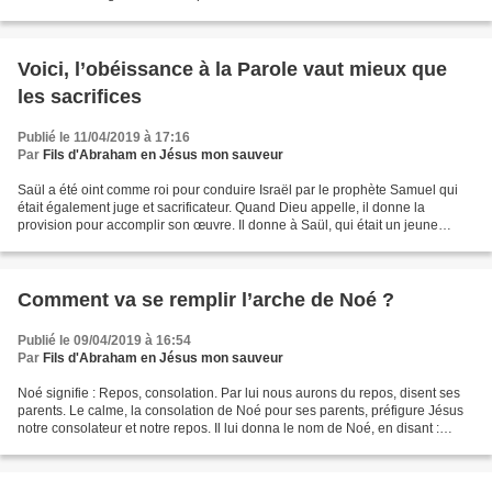
9- 10 et 14 : Il conduit les humbles...
Voici, l’obéissance à la Parole vaut mieux que
les sacrifices
Publié le 11/04/2019 à 17:16
Par
Fils d'Abraham en Jésus mon sauveur
Saül a été oint comme roi pour conduire Israël par le prophète Samuel qui
était également juge et sacrificateur. Quand Dieu appelle, il donne la
provision pour accomplir son œuvre. Il donne à Saül, qui était un jeune
homme, un cœur nouveau, un père, un...
Comment va se remplir l’arche de Noé ?
Publié le 09/04/2019 à 16:54
Par
Fils d'Abraham en Jésus mon sauveur
Noé signifie : Repos, consolation. Par lui nous aurons du repos, disent ses
parents. Le calme, la consolation de Noé pour ses parents, préfigure Jésus
notre consolateur et notre repos. Il lui donna le nom de Noé, en disant :
Celui–ci nous consolera de...