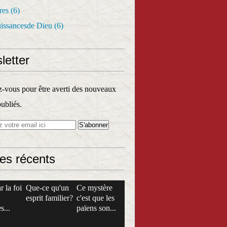
res
(6)
uissancesde Dieu
(6)
letter
vous pour être averti des nouveaux
publiés.
les récents
r la foi
Que-ce qu'un
Ce mystère
esprit familier?
c'est que les
s...
païens son...