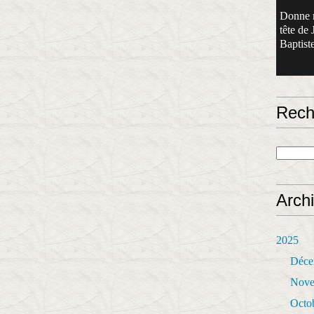
Donne 
tête de 
Baptiste
Rech
Arch
2025
Déce
Nove
Octo