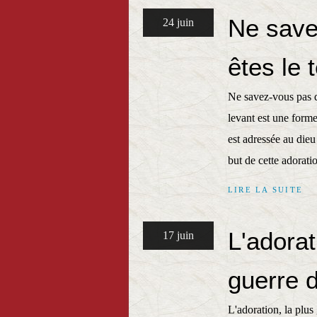
Ne save
24 juin
êtes le
Ne savez-vous pas q
levant est une forme
est adressée au dieu
but de cette adoratio
LIRE LA SUITE
L'adorat
17 juin
guerre 
L'adoration, la plu