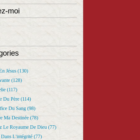
ez-moi
gories
 En Jésus
(130)
vante
(128)
lie
(117)
r Du Père
(114)
fice Du Sang
(98)
re Ma Destinée
(78)
z Le Royaume De Dieu
(77)
Dans L'intégrité
(77)