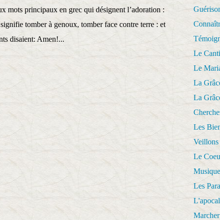
Guériso
ux mots principaux en grec qui désignent l’adoration :
Connaît
ifie tomber à genoux, tomber face contre terre : et
Témoig
nts disaient: Amen!...
Le Cant
Le Mari
La Grâc
La Grâc
Cherche
Les Bie
Veillons
Le Coeu
Musique
Les Par
L'apoca
Marcher 