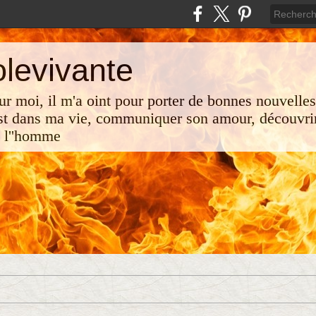
olevivante
 sur moi, il m'a oint pour porter de bonnes nouvelle
st dans ma vie, communiquer son amour, découvrir
e l''homme