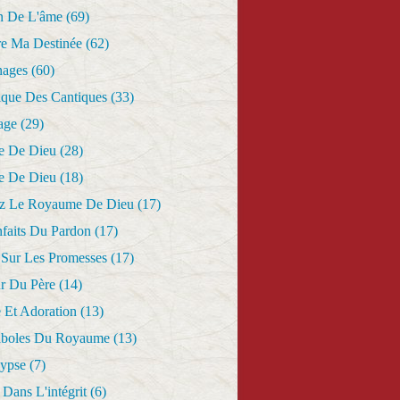
n De L'âme
(69)
re Ma Destinée
(62)
nages
(60)
ique Des Cantiques
(33)
age
(29)
e De Dieu
(28)
e De Dieu
(18)
z Le Royaume De Dieu
(17)
nfaits Du Pardon
(17)
 Sur Les Promesses
(17)
r Du Père
(14)
 Et Adoration
(13)
aboles Du Royaume
(13)
lypse
(7)
Dans L'intégrit
(6)