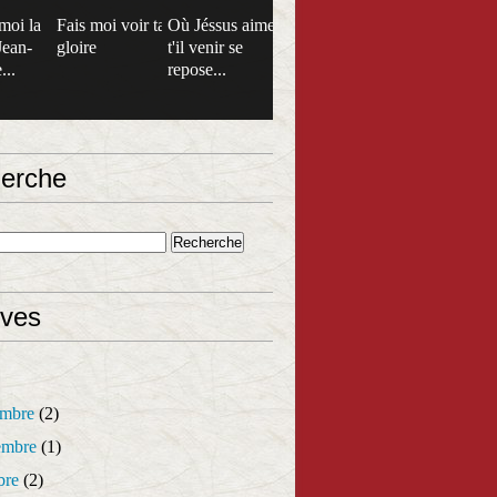
moi la
Fais moi voir ta
Où Jéssus aime
Jean-
gloire
t'il venir se
...
repose...
erche
ives
mbre
(2)
mbre
(1)
bre
(2)