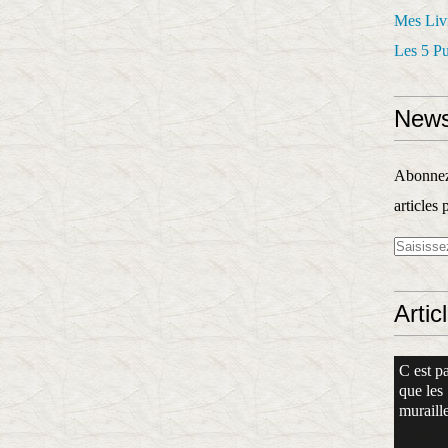
Mes Liv
Les 5 P
News
Abonnez-
articles 
Artic
C est pa
que les
muraille