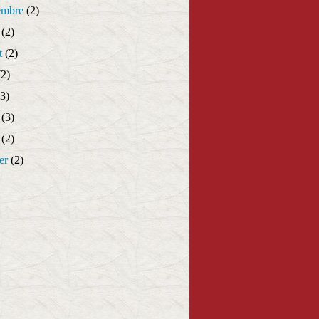
embre
(2)
(2)
t
(2)
2)
3)
(3)
(2)
er
(2)