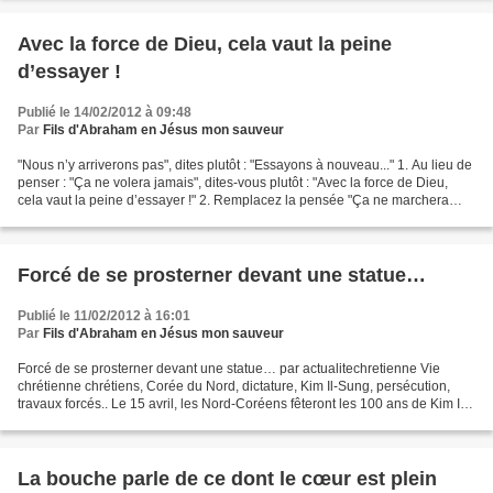
Avec la force de Dieu, cela vaut la peine
d’essayer !
Publié le 14/02/2012 à 09:48
Par
Fils d'Abraham en Jésus mon sauveur
"Nous n’y arriverons pas", dites plutôt : "Essayons à nouveau..." 1. Au lieu de
penser : "Ça ne volera jamais", dites-vous plutôt : "Avec la force de Dieu,
cela vaut la peine d’essayer !" 2. Remplacez la pensée "Ça ne marchera
pas" par la foi qu’avec...
Forcé de se prosterner devant une statue…
Publié le 11/02/2012 à 16:01
Par
Fils d'Abraham en Jésus mon sauveur
Forcé de se prosterner devant une statue… par actualitechretienne Vie
chrétienne chrétiens, Corée du Nord, dictature, Kim Il-Sung, persécution,
travaux forcés.. Le 15 avril, les Nord-Coréens fêteront les 100 ans de Kim Il-
Sung. Tous les chrétiens sont...
La bouche parle de ce dont le cœur est plein