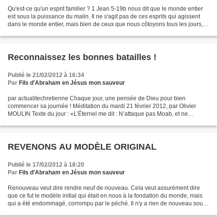
Qu'est-ce qu'un esprit familier ? 1 Jean 5-19b nous dit que le monde entier
est sous la puissance du malin. Il ne s'agit pas de ces esprits qui agissent
dans le monde entier, mais bien de ceux que nous côtoyons tous les jours,
ou nous influencent et font...
Reconnaissez les bonnes batailles !
Publié le 21/02/2012 à 16:34
Par
Fils d'Abraham en Jésus mon sauveur
par actualitechretienne Chaque jour, une pensée de Dieu pour bien
commencer sa journée ! Méditation du mardi 21 février 2012, par Olivier
MOULIN Texte du jour : «L’Éternel me dit : N’attaque pas Moab, et ne
t’engage pas dans un combat avec lui» (Deutéronome...
REVENONS AU MODÈLE ORIGINAL
Publié le 17/02/2012 à 18:20
Par
Fils d'Abraham en Jésus mon sauveur
Renouveau veut dire rendre neuf de nouveau. Cela veut assurément dire
que ce fut le modèle initial qui était en nous à la fondation du monde, mais
qui a été endommagé, corrompu par le péché. Il n'y a rien de nouveau sous
le soleil. Il y a juste besoin...