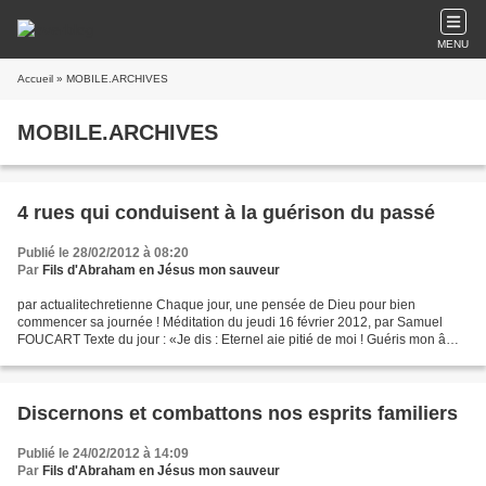
MENU
Accueil
» MOBILE.ARCHIVES
MOBILE.ARCHIVES
4 rues qui conduisent à la guérison du passé
Publié le 28/02/2012 à 08:20
Par
Fils d'Abraham en Jésus mon sauveur
par actualitechretienne Chaque jour, une pensée de Dieu pour bien
commencer sa journée ! Méditation du jeudi 16 février 2012, par Samuel
FOUCART Texte du jour : «Je dis : Eternel aie pitié de moi ! Guéris mon âme
car j’ai péché contre toi» (Psaume 41...
Discernons et combattons nos esprits familiers
Publié le 24/02/2012 à 14:09
Par
Fils d'Abraham en Jésus mon sauveur