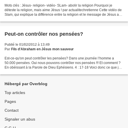
Mots clés : Jésus- religion- vidéo- SLam- abolir la religion Pourquoi je
déteste la religion, mais aime Jésus ! par actualitechretienne Cette vidéo de
Slam, qui explique la différence entre la religion et le message de Jésus a
déjà été visionnée par 18...
Peut-on contrôler nos pensées?
Publié le 01/02/2012 à 13:49
Par
Fils d'Abraham en Jésus mon sauveur
Est-ce-qu'on peut contrôler les pensées? Dans une journée l’homme a
50.000 pensées. Oui nous pouvons contrôler nos pensées !!! Et comment ?
En obéissant à la Parole de Dieu Ephésiens. 4 : 17-18 Voici donc ce que je
dis et ce que je déclare dans le Seigneur,...
Hébergé par Overblog
Top articles
Pages
Contact
Signaler un abus