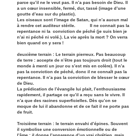
parce qu’il ne le veut pas. Il n’a pas besoin de Dieu. Il
a un cœur insensible, fermé, dur, tassé (image d’une
goutte d’eau sur du plastic).
Les oiseaux sont l’image de Satan, qui n’a aucun mal
à rendre cet auditeur stérile. Il ne connait pas la
repentance ni la conviction de péché (je suis bien je
n’ai ni péché ni volé.). La vie après la mort ? On verra
bien quand on y sera !
deuxième terrain : Le terrain pierreux. Pas beaucoup
de terre : accepte de n’être pas toujours droit (tout le
monde à menti un jour ou s’est mis en colère). Il n’a
pas la conviction de péché, donc il ne connaît pas la
repentance. Il n’a pas la conviction de blesser le cœur
de Dieu.
La prédication de l’évangile lui plait, l’enthousiasme
rapidement, il partage ce qu’il a reçu sans le vivre. Il
n’a que des racines superficielles. Dès qu’on se
moque de lui il abandonne et de ce fait il ne porte pas
de fruit.
Troisième terrain : le terrain envahi d’épines. Souvent
il symbolise une conversion émotionnelle ou de
l’âme : il donne l’apparence d’un vrai chrétien, mais