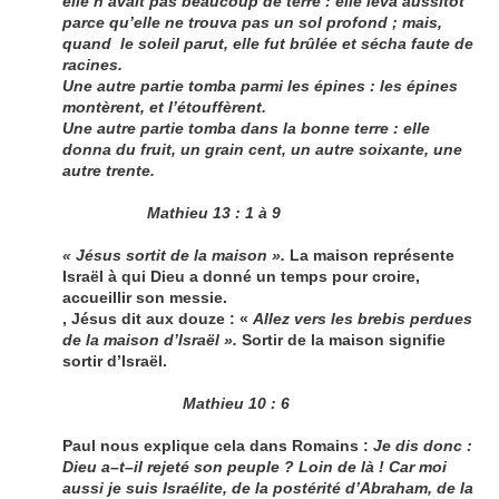
elle n’avait pas beaucoup de terre : elle leva aussitôt
parce qu’elle ne trouva pas un sol profond ; mais,
quand le soleil parut, elle fut brûlée et sécha faute de
racines.
Une autre partie tomba parmi les épines : les épines
montèrent, et l’étouffèrent.
Une autre partie tomba dans la bonne terre : elle
donna du fruit, un grain cent, un autre soixante, une
autre trente.
Mathieu 13 : 1 à 9
« Jésus sortit de la maison ».
La maison représente
Israël à qui Dieu a donné un temps pour croire,
accueillir son messie.
, Jésus dit aux douze : «
Allez vers les brebis perdues
de la maison d’Israël ».
Sortir de la maison signifie
sortir d’Israël.
Mathieu 10 : 6
Paul nous explique cela dans Romains :
Je dis donc :
Dieu a–t–il rejeté son peuple ? Loin de là ! Car moi
aussi je suis Israélite, de la postérité d’Abraham, de la