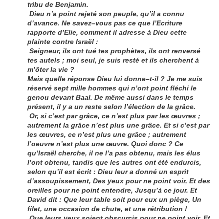
tribu de Benjamin.
Dieu n’a point rejeté son peuple, qu’il a connu
d’avance. Ne savez–vous pas ce que l’Ecriture
rapporte d’Elie, comment il adresse à Dieu cette
plainte contre Israël :
Seigneur, ils ont tué tes prophètes, ils ont renversé
tes autels ; moi seul, je suis resté et ils cherchent à
m’ôter la vie ?
Mais quelle réponse Dieu lui donne–t-il ? Je me suis
réservé sept mille hommes qui n’ont point fléchi le
genou devant Baal. De même aussi dans le temps
présent, il y a un reste selon l’élection de la grâce.
Or, si c’est par grâce, ce n’est plus par les œuvres ;
autrement la grâce n’est plus une grâce. Et si c’est par
les œuvres, ce n’est plus une grâce ; autrement
l’oeuvre n’est plus une œuvre. Quoi donc ? Ce
qu’Israël cherche, il ne l’a pas obtenu, mais les élus
l’ont obtenu, tandis que les autres ont été endurcis,
selon qu’il est écrit : Dieu leur a donné un esprit
d’assoupissement, Des yeux pour ne point voir, Et des
oreilles pour ne point entendre, Jusqu’à ce jour. Et
David dit : Que leur table soit pour eux un piège, Un
filet, une occasion de chute, et une rétribution !
Que leurs yeux soient obscurcis pour ne point voir, Et