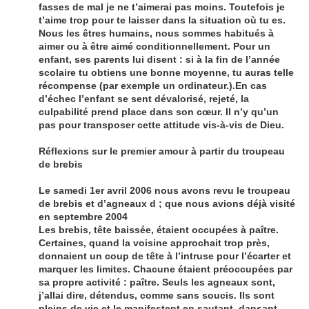
fasses de mal je ne t’aimerai pas moins. Toutefois je
t’aime trop pour te laisser dans la situation où tu es.
Nous les êtres humains, nous sommes habitués à
aimer ou à être aimé conditionnellement. Pour un
enfant, ses parents lui disent : si à la fin de l’année
scolaire tu obtiens une bonne moyenne, tu auras telle
récompense (par exemple un ordinateur.).En cas
d’échec l’enfant se sent dévalorisé, rejeté, la
culpabilité prend place dans son cœur. Il n’y qu’un
pas pour transposer cette attitude vis-à-vis de Dieu.
Réflexions sur le premier amour à partir du troupeau
de brebis
Le samedi 1er avril 2006 nous avons revu le troupeau
de brebis et d’agneaux d ; que nous avions déjà visité
en septembre 2004
Les brebis, tête baissée, étaient occupées à paître.
Certaines, quand la voisine approchait trop près,
donnaient un coup de tête à l’intruse pour l’écarter et
marquer les limites. Chacune étaient préoccupées par
sa propre activité : paître. Seuls les agneaux sont,
j’allai dire, détendus, comme sans soucis. Ils sont
pleins de vie et le manifestent en sautant, dansant,