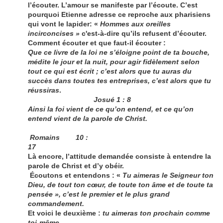
l’écouter. L’amour se manifeste par l’écoute. C’est
pourquoi Etienne adresse ce reproche aux pharisiens
qui vont le lapider: «
Hommes aux oreilles
incirconcises »
c'est-à-dire qu’ils refusent d’écouter.
Comment écouter et que faut-il écouter :
Que ce livre de la loi ne s’éloigne point de ta bouche,
médite le jour et la nuit, pour agir fidèlement selon
tout ce qui est écrit ; c’est alors que tu auras du
succès dans toutes tes entreprises, c’est alors que tu
réussiras
.
Josué 1 : 8
Ainsi la foi vient de ce qu’on entend, et ce qu’on
entend vient de la parole de Christ.
Romains 10 :
17
Là encore, l’attitude demandée consiste à entendre la
parole de Christ et d’y obéir.
Écoutons et entendons : «
Tu aimeras le Seigneur ton
Dieu, de tout ton cœur, de toute ton âme et de toute ta
pensée », c’est le premier et le plus grand
commandement.
Et voici le deuxième :
tu aimeras ton prochain comme
toi-même
.