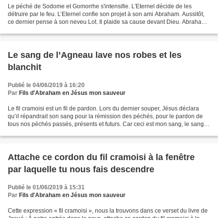
Le péché de Sodome et Gomorrhe s'intensifie. L'Eternel décide de les
détruire par le feu. L’Eternel confie son projet à son ami Abraham. Aussitôt,
ce dernier pense à son neveu Lot. Il plaide sa cause devant Dieu. Abraham
ne craint pas de marchander le...
Le sang de l’Agneau lave nos robes et les
blanchit
Publié le 04/06/2019 à 16:20
Par
Fils d'Abraham en Jésus mon sauveur
Le fil cramoisi est un fil de pardon. Lors du dernier souper, Jésus déclara
qu’il répandrait son sang pour la rémission des péchés, pour le pardon de
tous nos péchés passés, présents et futurs. Car ceci est mon sang, le sang
de l’Alliance qui est répandu...
Attache ce cordon du fil cramoisi à la fenêtre
par laquelle tu nous fais descendre
Publié le 01/06/2019 à 15:31
Par
Fils d'Abraham en Jésus mon sauveur
Cette expression « fil cramoisi », nous la trouvons dans ce verset du livre de