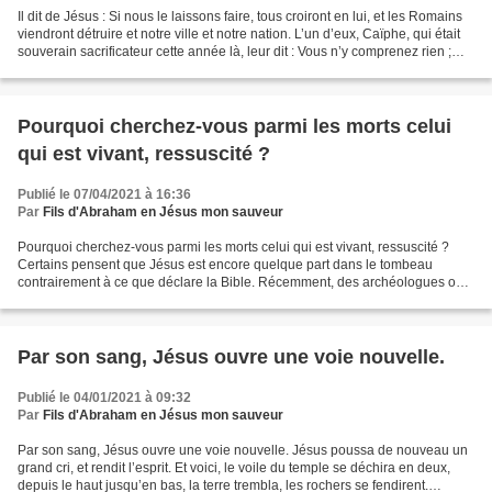
Il dit de Jésus : Si nous le laissons faire, tous croiront en lui, et les Romains
viendront détruire et notre ville et notre nation. L’un d’eux, Caïphe, qui était
souverain sacrificateur cette année là, leur dit : Vous n’y comprenez rien ;
vous ne réfléchissez...
Pourquoi cherchez-vous parmi les morts celui
qui est vivant, ressuscité ?
Publié le 07/04/2021 à 16:36
Par
Fils d'Abraham en Jésus mon sauveur
Pourquoi cherchez-vous parmi les morts celui qui est vivant, ressuscité ?
Certains pensent que Jésus est encore quelque part dans le tombeau
contrairement à ce que déclare la Bible. Récemment, des archéologues ont
déclaré avoir trouvé le tombeau de Jésus...
Par son sang, Jésus ouvre une voie nouvelle.
Publié le 04/01/2021 à 09:32
Par
Fils d'Abraham en Jésus mon sauveur
Par son sang, Jésus ouvre une voie nouvelle. Jésus poussa de nouveau un
grand cri, et rendit l’esprit. Et voici, le voile du temple se déchira en deux,
depuis le haut jusqu’en bas, la terre trembla, les rochers se fendirent.