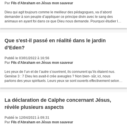
Par
Fils d'Abraham en Jésus mon sauveur
Dieu qui agit toujours comme le meilleur des pédagogues, va d’abord
demander à son peuple d’appliquer ce principe divin avec le sang des
animaux en ayant foi dans ce que Dieu nous demande. Pourquoi étudier les
sacrifices demandés sous l’ancienne alliance...
Que s'est-il passé en réalité dans le jardin
d’Eden?
Publié le 03/01/2022 à 16:56
Par
Fils d'Abraham en Jésus mon sauveur
Les yeux de l’un et de l’autre s’ouvrirent, ils connurent qu’ils étaient nus.
Genèse 3 : 7 Dieu les avait-il crée aveugles ? Non bien- sûr, ici, nous
parlons des yeux spirituels. Leurs yeux se sont ouverts effectivement selon
la promesse du serpent c'est-à-dire...
La déclaration de Caïphe concernant Jésus,
révèle plusieurs aspects
Publié le 12/04/2021 à 09:31
Par
Fils d'Abraham en Jésus mon sauveur