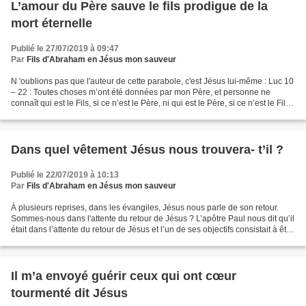
L’amour du Père sauve le fils prodigue de la
mort éternelle
Publié le 27/07/2019 à 09:47
Par
Fils d'Abraham en Jésus mon sauveur
N 'oublions pas que l'auteur de cette parabole, c'est Jésus lui-même : Luc 10
– 22 : Toutes choses m’ont été données par mon Père, et personne ne
connaît qui est le Fils, si ce n’est le Père, ni qui est le Père, si ce n’est le Fils
et celui à qui le Fils...
Dans quel vêtement Jésus nous trouvera- t’il ?
Publié le 22/07/2019 à 10:13
Par
Fils d'Abraham en Jésus mon sauveur
À plusieurs reprises, dans les évangiles, Jésus nous parle de son retour.
Sommes-nous dans l'attente du retour de Jésus ? L’apôtre Paul nous dit qu’il
était dans l’attente du retour de Jésus et l’un de ses objectifs consistait à être
trouvé vêtu : Aussi...
Il m’a envoyé guérir ceux qui ont cœur
tourmenté dit Jésus