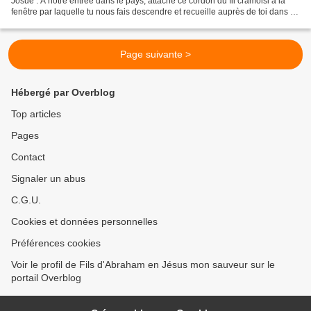
Josué : À notre entrée dans le pays, attache ce cordon du fil cramoisi à la
fenêtre par laquelle tu nous fais descendre et recueille auprès de toi dans la
maison de ton père,...
Page suivante >
Hébergé par Overblog
Top articles
Pages
Contact
Signaler un abus
C.G.U.
Cookies et données personnelles
Préférences cookies
Voir le profil de Fils d'Abraham en Jésus mon sauveur sur le
portail Overblog