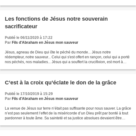
Matthieu 27 : 50 et 51 Le...
Les fonctions de Jésus notre souverain
sacrificateur
Publié le 06/11/2020 à 17:22
Par
Fils d'Abraham en Jésus mon sauveur
Jésus, agneau de Dieu qui ôte le péché du monde... Jésus notre
rédempteur, notre sauveur... Celui qui s'est offert en rançon, celui qui a porté
nos péchés, nos maladies... Jésus qui a souffert la crucifixion, est mort à
notre place, ressuscité d'entre...
C’est à la croix qu’éclate le don de la grâce
Publié le 17/10/2019 à 15:29
Par
Fils d'Abraham en Jésus mon sauveur
La venue de Jésus sur terre n’était pas suffisante pour nous sauver. La grâce
n’est pas seulement l’effet de la miséricorde d’un Dieu prêt par bonté à tout
pardonner à toute âme. Sa sainteté et sa justice absolues devaient être
satisfaites en même temps...