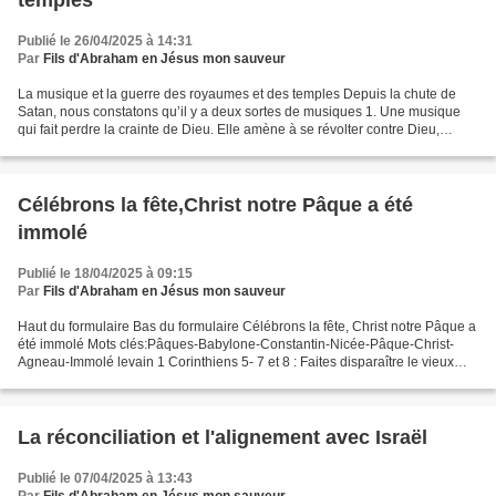
temples
Publié le 26/04/2025 à 14:31
Par
Fils d'Abraham en Jésus mon sauveur
La musique et la guerre des royaumes et des temples Depuis la chute de
Satan, nous constatons qu’il y a deux sortes de musiques 1. Une musique
qui fait perdre la crainte de Dieu. Elle amène à se révolter contre Dieu,
contre sa parole, lui vole l’adoration...
Célébrons la fête,Christ notre Pâque a été
immolé
Publié le 18/04/2025 à 09:15
Par
Fils d'Abraham en Jésus mon sauveur
Haut du formulaire Bas du formulaire Célébrons la fête, Christ notre Pâque a
été immolé Mots clés:Pâques-Babylone-Constantin-Nicée-Pâque-Christ-
Agneau-Immolé levain 1 Corinthiens 5- 7 et 8 : Faites disparaître le vieux
levain, afin que vous soyez une...
La réconciliation et l'alignement avec Israël
Publié le 07/04/2025 à 13:43