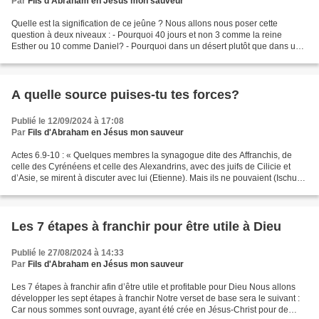
Par
Fils d'Abraham en Jésus mon sauveur
Quelle est la signification de ce jeûne ? Nous allons nous poser cette
question à deux niveaux : - Pourquoi 40 jours et non 3 comme la reine
Esther ou 10 comme Daniel? - Pourquoi dans un désert plutôt que dans une
maison? Alors Jésus fut emmené par l’Esprit...
A quelle source puises-tu tes forces?
Publié le 12/09/2024 à 17:08
Par
Fils d'Abraham en Jésus mon sauveur
Actes 6.9-10 : « Quelques membres la synagogue dite des Affranchis, de
celle des Cyrénéens et celle des Alexandrins, avec des juifs de Cilicie et
d’Asie, se mirent à discuter avec lui (Etienne). Mais ils ne pouvaient (Ischus)
résister à la sagesse et...
Les 7 étapes à franchir pour être utile à Dieu
Publié le 27/08/2024 à 14:33
Par
Fils d'Abraham en Jésus mon sauveur
Les 7 étapes à franchir afin d’être utile et profitable pour Dieu Nous allons
développer les sept étapes à franchir Notre verset de base sera le suivant :
Car nous sommes sont ouvrage, ayant été crée en Jésus-Christ pour de