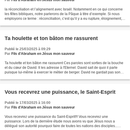
Par
Fils d'Abraham en Jésus mon sauveur
la réconciliation et l’alignement avec Israël. Notamment en ce qui concerne
les fêtes bibliques, notre parlerons de la Pâque à titre d’exemple. Si nous
employons ce terme : réconciliation, c’est qu’il y a eu rupture, éloignement,
abandon, mépris, rejet,...
Ta houlette et ton bâton me rassurent
Publié le 25/03/2025 à 09:29
Par
Fils d'Abraham en Jésus mon sauveur
Ta houlette et ton bâton me rassurent Ces paroles sont sorties de la bouche
et du cœur de David. Il les adresse à l'Eternel. David sait de quoi il parle
puisque lui-même à exercer le métier de berger. David ne gardait pas son
troupeau tout seul. Il mettait...
Vous recevrez une puissance, le Saint-Esprit
Publié le 17/03/2025 à 16:00
Par
Fils d'Abraham en Jésus mon sauveur
Vous recevrez une puissance du Saint-Esprit!!! Vous recevrez une
puissance. Lors de la dernière étude nous avons vu que Jésus nous a
délégué son autorité pourquoi faire de toutes les nations des disciples...