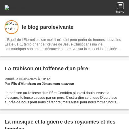
MENU
le blog parolevivante
L'Esprit de l’Éternel est sur moi, il m'a oint pour porter de bonnes nouvelles
Esaïe 61: 1, témoigner de l’œuvre de Jésus-Christ dans ma vie,
communiquer son amour, découvrir son œuvre sur la croix et la destinée
éternelle de l''homme
LA trahison ou l'offense d'un père
Publié le 06/05/2025 à 10:32
Par
Fils d'Abraham en Jésus mon sauveur
La trahison ou l'offense d'un Père Combien plus est douloureuse la
blessure, l'offense causée par un père. C'est-à-dire celui que Dieu place
auprès de nous pour nous défendre, mais aussi pour nous former, nous
encourager dans l'amour. Ce genre de scandale...
La musique et la guerre des royaumes et des