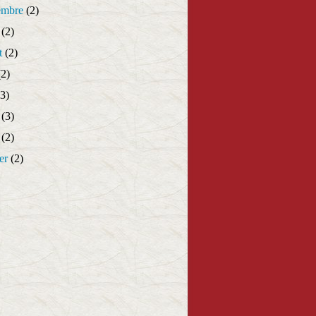
embre
(2)
(2)
t
(2)
2)
3)
(3)
(2)
er
(2)