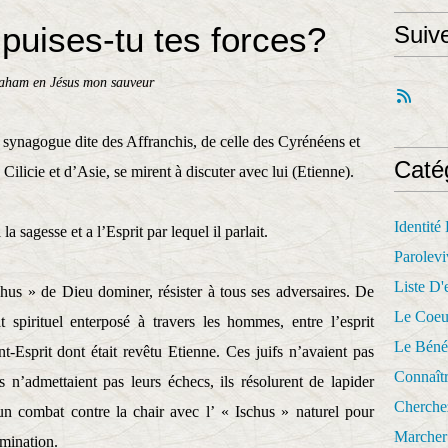
 puises-tu tes forces?
Suiv
raham en Jésus mon sauveur
synagogue dite des Affranchis, de celle des Cyrénéens et
Caté
Cilicie et d’Asie, se mirent à discuter avec lui (Etienne).
Identité
la sagesse et a l’Esprit par lequel il parlait.
Parolevi
Liste D'e
hus » de Dieu dominer, résister à tous ses adversaires. De
Le Coeu
spirituel enterposé à travers les hommes, entre l’esprit
Le Béné
nt-Esprit dont était revêtu Etienne. Ces juifs n’avaient pas
Connaît
 n’admettaient pas leurs échecs, ils résolurent de lapider
Cherche
 un combat contre la chair avec l’ « Ischus » naturel pour
Marcher 
mination.