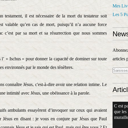
Mes Liv
Les 5 P
 testament, il est nécessaire de la mort du testateur soit
est valable qu’en cas de mort, puisqu’il n’a aucune force
News
Donc c’est par sa mort et sa résurrection que nous sommes
Abonnez-
s l’ « Ischus » pour donner la capacité de dominer sur toute
articles 
s environnés par le monde des ténèbres.
s connaître Jésus, c'est-à-dire avoir une relation intime. Le
Artic
ne intimité avec Jésus, une obéissance à la parole.
C est pa
uifs ambulants essayèrent d’invoquer sur ceux qui avaient
que les
muraille
r Jésus en disant : je vous en conjure par Jésus que Paul
e connais Jésus et je sais qui est Paul, mais qui êtes vous ? Et