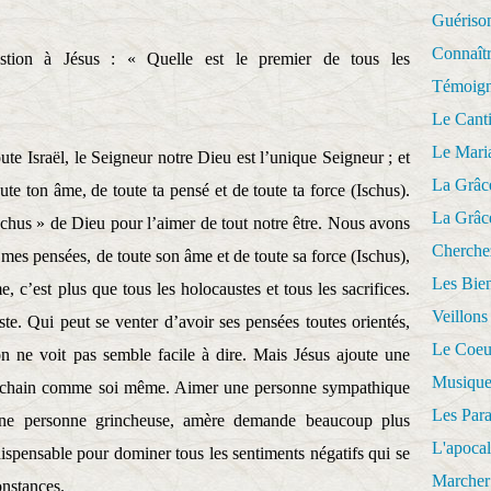
Guériso
Connaît
stion à Jésus : « Quelle est le premier de tous les
Témoig
Le Cant
Le Mari
ute Israël, le Seigneur notre Dieu est l’unique Seigneur ; et
La Grâc
ute ton âme, de toute ta pensé et de toute ta force (Ischus).
La Grâc
chus » de Dieu pour l’aimer de tout notre être. Nous avons
Cherche
mes pensées, de toute son âme et de toute sa force (Ischus),
Les Bie
c’est plus que tous les holocaustes et tous les sacrifices.
Veillons
e. Qui peut se venter d’avoir ses pensées toutes orientés,
Le Coeu
n ne voit pas semble facile à dire. Mais Jésus ajoute une
Musique
rochain comme soi même. Aimer une personne sympathique
Les Par
une personne grincheuse, amère demande beaucoup plus
L'apoca
dispensable pour dominer tous les sentiments négatifs qui se
Marcher 
onstances.