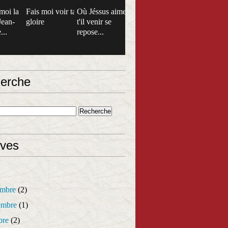
moi la
Fais moi voir ta
Où Jéssus aime
Jean-
gloire
t'il venir se
...
repose...
erche
ives
mbre
(2)
mbre
(1)
bre
(2)