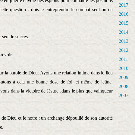
en guerre envoie des espions pour connaître les positions
2017
cette question : dois-je entreprendre le combat seul ou en
2016
2015
2014
 sera le succès.
2013
2012
révoir.
2011
2010
ur la parole de Dieu. Ayons une relation intime dans le lieu
2009
ajoutons à cela une bonne dose de foi, et même de jeûne.
2008
vons dans la victoire de Jésus…dans le plus que vainqueur
2007
 de Dieu et le notre : un archange dépouillé de son autorité
e.