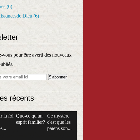
res
(6)
uissancesde Dieu
(6)
letter
vous pour être averti des nouveaux
publiés.
les récents
r la foi
Que-ce qu'un
Ce mystère
esprit familier?
c'est que les
s...
païens son...