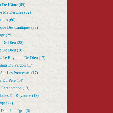
n De L'âme
(69)
re Ma Destinée
(62)
nages
(60)
ique Des Cantiques
(33)
age
(29)
e De Dieu
(28)
e De Dieu
(18)
z Le Royaume De Dieu
(17)
nfaits Du Pardon
(17)
 Sur Les Promesses
(17)
r Du Père
(14)
 Et Adoration
(13)
aboles Du Royaume
(13)
lypse
(7)
Dans L'intégrit
(6)