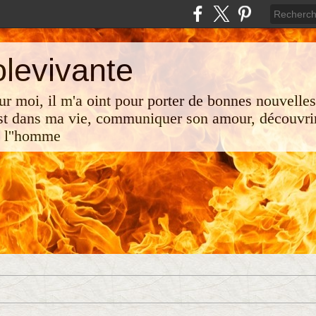
olevivante
 sur moi, il m'a oint pour porter de bonnes nouvelle
st dans ma vie, communiquer son amour, découvrir
e l''homme