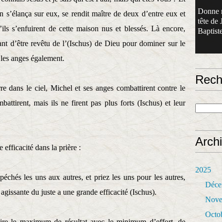
Donne 
in s’élança sur eux, se rendit maître de deux d’entre eux et
tête de 
u’ils s’enfuirent de cette maison nus et blessés. Là encore,
Baptiste
nt d’être revêtu de l’(Ischus) de Dieu pour dominer sur le
 les anges également.
Rech
e dans le ciel, Michel et ses anges combattirent contre le
attirent, mais ils ne firent pas plus forts (Ischus) et leur
Arch
efficacité dans la prière :
2025
chés les uns aux autres, et priez les uns pour les autres,
Déce
agissante du juste a une grande efficacité (Ischus).
Nove
Octo
duire le maximum de résultat avec le minimum d’effort, de