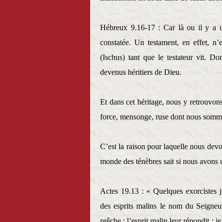
Hébreux 9.16-17 : Car là ou il y a un
constatée. Un testament, en effet, n’
(Ischus) tant que le testateur vit. 
devenus héritiers de Dieu.
Et dans cet héritage, nous y retrouvon
force, mensonge, ruse dont nous somme
C’est la raison pour laquelle nous devon
monde des ténèbres sait si nous avons u
Actes 19.13 : « Quelques exorcistes j
des esprits malins le nom du Seigneu
prêche ; l’esprit malin leur répondit : j