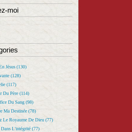
ez-moi
gories
 En Jésus
(130)
vante
(128)
lie
(117)
r Du Père
(114)
fice Du Sang
(98)
re Ma Destinée
(78)
z Le Royaume De Dieu
(77)
Dans L'intégrité
(77)