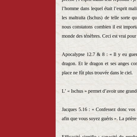
l’homme dans lequel était l’esprit mal
les maltraita (Ischus) de telle sorte q
nous constatons combien il est importa
monde des ténèbres. Ceci est vrai pour
Apocalypse 12.7 & 8 : « Il y eu guerr
dragon. Et le dragon et ses anges comb
place ne fût plus trouvée dans le ciel.
L’ « Ischus » permet d’avoir une grande 
Jacques 5.16 : « Confessez donc vos pé
afin que vous soyez guéris ». La prière 
Efficacité signifie : capacité de pro