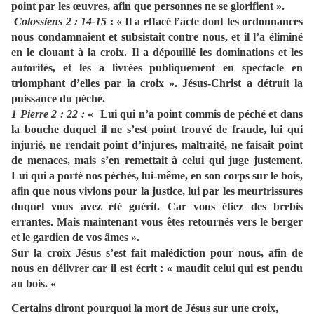
point par les œuvres, afin que personnes ne se glorifient ».
Colossiens 2 : 14-15
: « Il a effacé l’acte dont les ordonnances
nous condamnaient et subsistait contre nous, et il l’a éliminé
en le clouant à la croix. Il a dépouillé les dominations et les
autorités, et les a livrées publiquement en spectacle en
triomphant d’elles par la croix ». Jésus-Christ a détruit la
puissance du péché.
1 Pierre 2 : 22 :
« Lui qui n’a point commis de péché et dans
la bouche duquel il ne s’est point trouvé de fraude, lui qui
injurié, ne rendait point d’injures, maltraité, ne faisait point
de menaces, mais s’en remettait à celui qui juge justement.
Lui qui a porté nos péchés, lui-même, en son corps sur le bois,
afin que nous vivions pour la justice, lui par les meurtrissures
duquel vous avez été guérit. Car vous étiez des brebis
errantes. Mais maintenant vous êtes retournés vers le berger
et le gardien de vos âmes ».
Sur la croix Jésus s’est fait malédiction pour nous, afin de
nous en délivrer car il est écrit : « maudit celui qui est pendu
au bois. «
Certains diront pourquoi la mort de Jésus sur une croix,