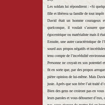
Les soldats lui répondirent : «Si quelqu
fille et libèrera sa famille de tout impô
David était un homme courageux et
quelconque, il voulait s’assurer qu
égocentrique ou matérialiste mais il éta
Ensuite, une autre caractéristique de l
sourd aux propos négatifs et incrédules
tenu compte de l’incrédulité environna
Personne ne croyait en son potentiel e
fit en sorte que, par des propos arrogan
piètre opinion de lui-même. Mais David 
juste. Après que son frère l’ait traité d
Bien des gens ne croiront pas en vous
leurs paroles et vous détourner d’eux, 
pas, vous risquez de mettre foi en leu