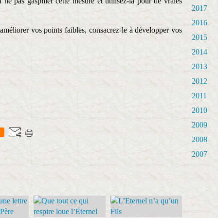
 ne pas gaspiller cette mesure et utilisez-là pour de vraies
2017
2016
méliorer vos points faibles, consacrez-le à développer vos
2015
2014
2013
2012
2011
2010
2009
0
2008
2007