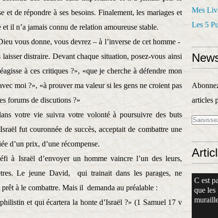
Mes Liv
 et de répondre à ses besoins. Finalement, les mariages et
Les 5 P
e et il n’a jamais connu de relation amoureuse stable.
 Dieu vous donne, vous devrez – à l’inverse de cet homme -
News
laisser distraire. Devant chaque situation, posez-vous ainsi
 réagisse à ces critiques ?», «que je cherche à défendre mon
 avec moi ?», «à prouver ma valeur si les gens ne croient pas
Abonnez-
ces forums de discutions ?»
articles 
ans votre vie suivra votre volonté à poursuivre des buts
 Israël fut couronnée de succès, acceptait de combattre une
tifiée d’un prix, d’une récompense.
Artic
 défi à Israël d’envoyer un homme vaincre l’un des leurs,
ètres. Le jeune David,
qui trainait dans les parages, ne
C est pa
t prêt à le combattre. Mais il
demanda au préalable :
que les
muraille
philistin et qui écartera la honte d’Israël ?» (1 Samuel 17 v