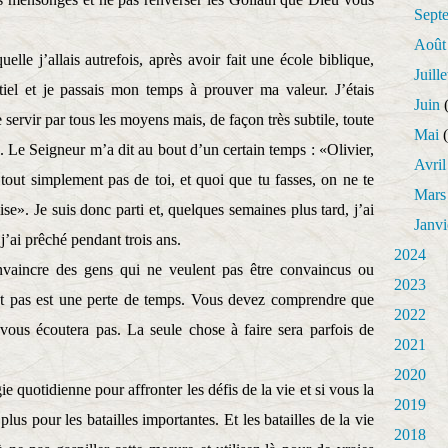
Sept
Août
uelle j’allais autrefois, après avoir fait une école biblique,
Juille
el et je passais mon temps à prouver ma valeur. J’étais
Juin
(
 servir par tous les moyens mais, de façon très subtile, toute
Mai
(
. Le Seigneur m’a dit au bout d’un certain temps : «Olivier,
Avril
t tout simplement pas de toi, et quoi que tu fasses, on ne te
Mars
ise». Je suis donc parti et, quelques semaines plus tard, j’ai
Janvi
 j’ai prêché pendant trois ans.
2024
nvaincre des gens qui ne veulent pas être convaincus ou
2023
nt pas est une perte de temps. Vous devez comprendre que
2022
ous écoutera pas. La seule chose à faire sera parfois de
2021
2020
quotidienne pour affronter les défis de la vie et si vous la
2019
us pour les batailles importantes. Et les batailles de la vie
2018