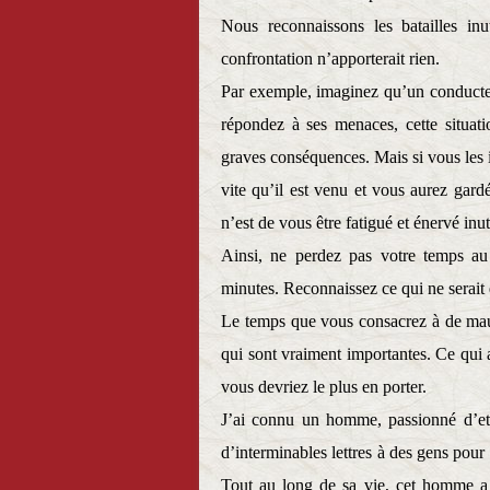
Nous reconnaissons les batailles inu
confrontation n’apporterait rien.
Par exemple, imaginez qu’un conducteu
répondez à ses menaces, cette situat
graves conséquences. Mais si vous les i
vite qu’il est venu et vous aurez gard
n’est de vous être fatigué et énervé inu
Ainsi, ne perdez pas votre temps au 
minutes. Reconnaissez ce qui ne serait 
Le temps que vous consacrez à de mauva
qui sont vraiment importantes. Ce qui a
vous devriez le plus en porter.
J’ai connu un homme, passionné d’eth
d’interminables lettres à des gens pour 
Tout au long de sa vie, cet homme a 