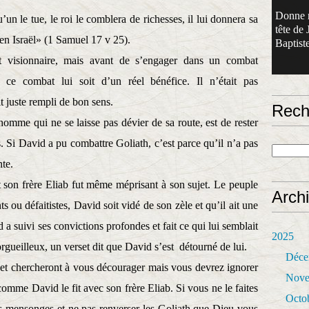
Donne 
’un le tue, le roi le comblera de richesses, il lui donnera sa
tête de 
t en Israël» (1 Samuel 17 v 25).
Baptiste
 visionnaire, mais avant de s’engager dans un combat
e ce combat lui soit d’un réel bénéfice. Il n’était pas
it juste rempli de bon sens.
Rech
’homme qui ne se laisse pas dévier de sa route, est de rester
. Si David a pu combattre Goliath, c’est parce qu’il n’a pas
nte.
t son frère Eliab fut même méprisant à son sujet. Le peuple
Arch
ts ou défaitistes, David soit vidé de son zèle et qu’il ait une
a suivi ses convictions profondes et fait ce qui lui semblait
2025
’orgueilleux, un verset dit que David s’est
détourné de lui.
Déce
 et chercheront à vous décourager mais vous devrez ignorer
Nove
comme David le fit avec son frère Eliab. Si vous ne le faites
Octo
rs mensonges et ne pas renverser les Goliath que Dieu vous