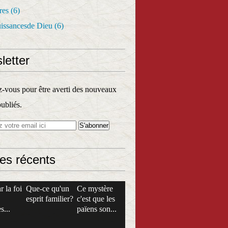
res
(6)
uissancesde Dieu
(6)
letter
vous pour être averti des nouveaux
publiés.
les récents
r la foi
Que-ce qu'un
Ce mystère
esprit familier?
c'est que les
s...
païens son...