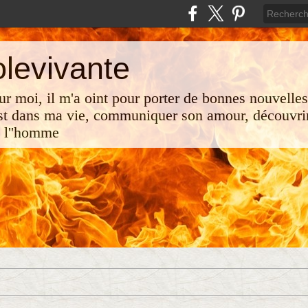
olevivante
 sur moi, il m'a oint pour porter de bonnes nouvelle
st dans ma vie, communiquer son amour, découvrir
e l''homme