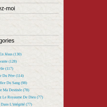
ez-moi
gories
 En Jésus
(130)
vante
(128)
lie
(117)
r Du Père
(114)
fice Du Sang
(98)
re Ma Destinée
(78)
z Le Royaume De Dieu
(77)
Dans L'intégrité
(77)