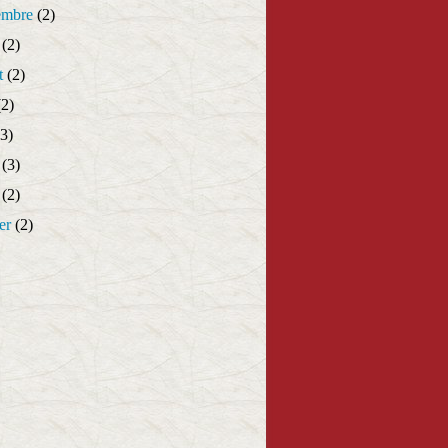
embre
(2)
(2)
t
(2)
2)
3)
(3)
(2)
er
(2)