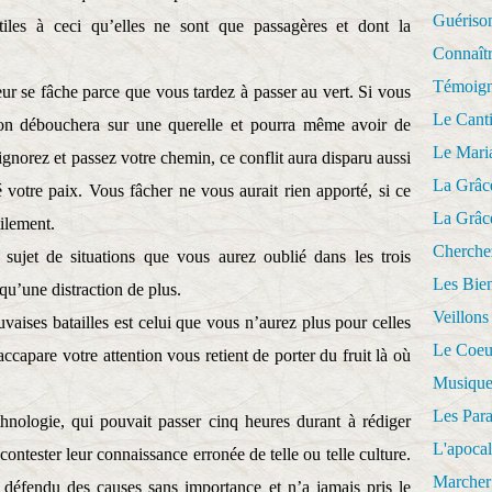
Guériso
tiles à ceci qu’elles ne sont que passagères et dont la
Connaît
Témoig
r se fâche parce que vous tardez à passer au vert. Si vous
Le Cant
ion débouchera sur une querelle et pourra même avoir de
Le Mari
gnorez et passez votre chemin, ce conflit aura disparu aussi
La Grâc
é votre paix. Vous fâcher ne vous aurait rien apporté, si ce
La Grâc
tilement.
Cherche
sujet de situations que vous aurez oublié dans les trois
Les Bie
qu’une distraction de plus.
Veillons
ises batailles est celui que vous n’aurez plus pour celles
Le Coeu
ccapare votre attention vous retient de porter du fruit là où
Musique
Les Par
nologie, qui pouvait passer cinq heures durant à rédiger
L'apoca
contester leur connaissance erronée de telle ou telle culture.
Marcher 
défendu des causes sans importance et n’a jamais pris le