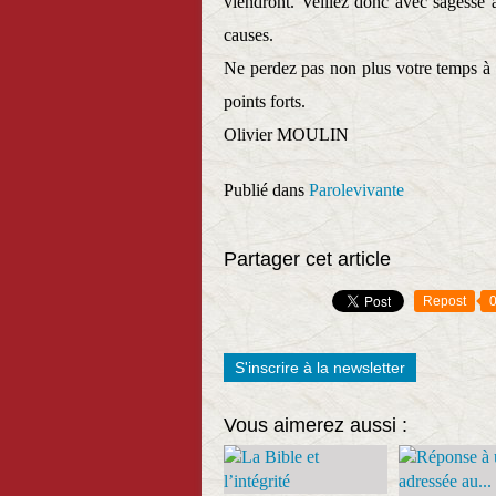
viendront. Veillez donc avec sagesse à
causes.
Ne perdez pas non plus votre temps à a
points forts.
Olivier MOULIN
Publié dans
Parolevivante
Partager cet article
Repost
S'inscrire à la newsletter
Vous aimerez aussi :