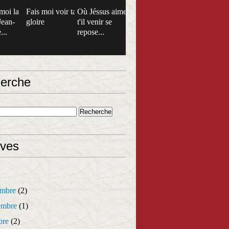
moi la
Fais moi voir ta
Où Jéssus aime
Jean-
gloire
t'il venir se
...
repose...
erche
ives
mbre
(2)
mbre
(1)
bre
(2)