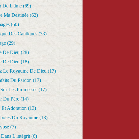
n De L'âme
(69)
re Ma Destinée
(62)
nages
(60)
ique Des Cantiques
(33)
age
(29)
e De Dieu
(28)
e De Dieu
(18)
z Le Royaume De Dieu
(17)
nfaits Du Pardon
(17)
 Sur Les Promesses
(17)
r Du Père
(14)
 Et Adoration
(13)
aboles Du Royaume
(13)
lypse
(7)
Dans L'intégrit
(6)