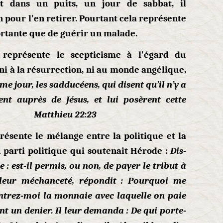
it dans un puits, un jour de sabbat, il
n pour l'en retirer. Pourtant cela représente
ortante que de guérir un malade.
 représente le scepticisme à l'égard du
 ni à la résurrection, ni au monde angélique,
e jour, les sadducéens, qui disent qu’il n’y a
ent auprès de Jésus, et lui posèrent cette
tthieu 22:23
résente le mélange entre la politique et la
n parti politique qui soutenait Hérode :
Dis-
 : est-il permis, ou non, de payer le tribut à
 leur méchanceté, répondit : Pourquoi me
ontrez-moi la monnaie avec laquelle on paie
rent un denier. Il leur demanda : De qui porte-