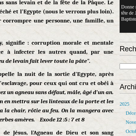
ns sans levain et de la fête de la Pâque. Le
Donne 
éché et l'Egypte (nous le verrons plus loin).
tête de 
Baptiste
ur corrompre une personne, une famille, un
y, signifie : corruption morale et mentale
Rech
ce à infecter les autres quand, par une
u de levain fait lever toute la pâte".
ppelle la nuit de la sortie d'Egypte, après
'esclavage, pour ceux qui ont cru et obéi à
Arch
ez un agneau sans défaut, mâle, âgé d'un an.
 en mettra sur les linteaux de la porte et les
2025
 la chair, rôtie au feu. On la mangera avec
Déce
erbes amères. Exode 12 :5 : 7 et 8
Nove
Octo
 de Jésus, l'Agneau de Dieu et son sang