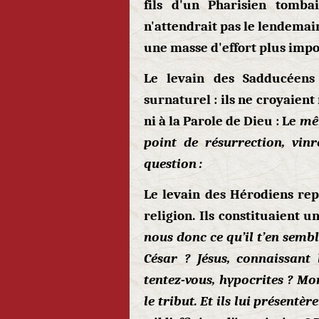
fils d'un Pharisien tomba
n'attendrait pas le lendemai
une masse d'effort plus imp
Le levain des Sadducéens
surnaturel : ils ne croyaient
ni à la Parole de Dieu : Le
mêm
point de résurrection, vinr
question : Ma
Le levain des Hérodiens rep
religion. Ils constituaient u
nous donc ce qu’il t’en semble
César ? Jésus, connaissant
tentez-vous, hypocrites ? M
le tribut. Et ils lui présentè