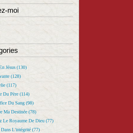
ez-moi
gories
 En Jésus
(130)
vante
(128)
lie
(117)
r Du Père
(114)
fice Du Sang
(98)
re Ma Destinée
(78)
z Le Royaume De Dieu
(77)
Dans L'intégrité
(77)