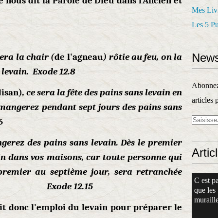
 nous dit la Parole de Dieu dans l'Ancien et
Mes Liv
Les 5 P
News
ra la chair (
de l'agneau
) rôtie au feu, on la
levain. Exode 12.8
Abonnez-
Nisan)
, ce sera la fête des pains sans levain en
articles 
 mangerez pendant sept jours des pains sans
6
gerez des pains sans levain. Dès le premier
Artic
vain dans vos maisons, car toute personne qui
remier au septième jour, sera retranchée
C est pa
xode 12.15
que les
muraille
it donc l'emploi du levain pour préparer le