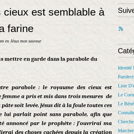
 cieux est semblable à
Suiv
a farine
am en Jésus mon sauveur
Caté
us mettre en garde dans la parabole du
Identité
Parolevi
Liste D'e
utre parabole : le royaume des cieux est
Le Coeu
e femme a pris et mis dans trois mesures de
Le Béné
 pâte soit levée.
Jésus dit à la foule toutes ces
Connaît
e lui parlait point sans parabole, afin que
Cherche
été annoncé par le prophète : J’ouvrirai ma
Marcher 
ierai des choses cachées depuis la création