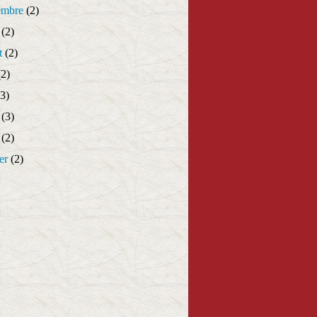
embre
(2)
(2)
t
(2)
2)
3)
(3)
(2)
er
(2)