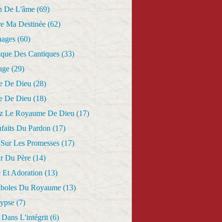
n De L'âme
(69)
re Ma Destinée
(62)
nages
(60)
ique Des Cantiques
(33)
age
(29)
e De Dieu
(28)
e De Dieu
(18)
z Le Royaume De Dieu
(17)
nfaits Du Pardon
(17)
 Sur Les Promesses
(17)
r Du Père
(14)
 Et Adoration
(13)
aboles Du Royaume
(13)
lypse
(7)
Dans L'intégrit
(6)