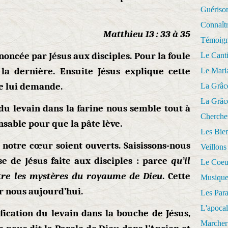
Guériso
Connaît
Matthieu 13 : 33 à 35
Témoig
noncée par Jésus aux disciples. Pour la foule
Le Cant
 la dernière. Ensuite Jésus explique cette
Le Mari
le lui demande.
La Grâc
La Grâc
du levain dans la farine nous semble tout à
Cherche
sable pour que la pâte lève.
Les Bie
notre cœur soient ouverts. Saisissons-nous
Veillons
 de Jésus faite aux disciples : parce
qu’il
Le Coeu
tre
les
mystères du royaume de Dieu
. Cette
Musique
 nous aujourd’hui.
Les Par
L'apoca
fication du levain dans la bouche de Jésus,
Marcher 