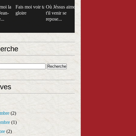
moi la
Fais moi voir ta
Où Jéssus aime
Jean-
gloire
t'il venir se
...
repose...
erche
ives
mbre
(2)
mbre
(1)
bre
(2)