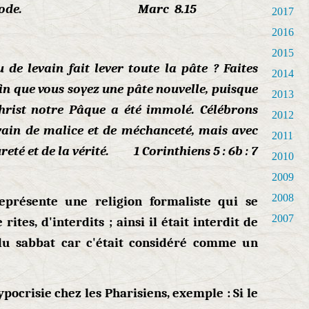
vain d'Hérode. Marc 8.15
2017
2016
2015
de levain fait lever toute la pâte ? Faites
2014
fin que vous soyez une pâte nouvelle, puisque
2013
Christ notre Pâque a été immolé. Célébrons
2012
evain de malice et de méchanceté, mais avec
2011
reté et de la vérité. 1 Corinthiens 5 : 6b : 7
2010
2009
2008
eprésente une religion formaliste qui se
2007
ites, d'interdits ; ainsi il était interdit de
du sabbat car c'était considéré comme un
pocrisie chez les Pharisiens, exemple : Si le