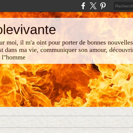
olevivante
 sur moi, il m'a oint pour porter de bonnes nouvelle
st dans ma vie, communiquer son amour, découvrir
e l''homme