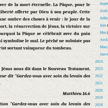
Sept
ver de la mort éternelle. La Pâque, pour le
Août
iberté offerte par Dieu à son peuple. Cette
Juille
ne ombre des choses à venir : le jour de la
Juin
(
rt, la résurrection de Jésus, la victoire sur
Mai
(
pourquoi la Pâque se célébrait avec du pain
Avril
qui symbolise le mal. Le péché ne subsiste pas
Mars
hrist sortant vainqueur du tombeau.
Janvi
2024
 Jésus nous dit dans le Nouveau Testament,
2023
leur dit "Gardez-vous avec soin du levain des
2022
.
2021
2020
Matthieu 16.6
2019
tion "Gardez-vous avec soin du levain des
2018