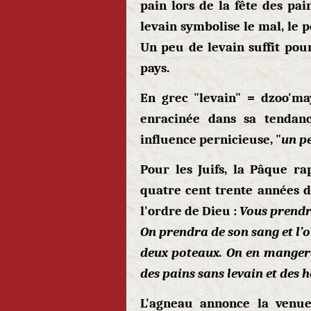
pain lors de la fête des pai
levain symbolise le mal, le p
Un peu de levain suffit po
pays.
En grec "levain" = dzoo'ma
enracinée dans sa tendan
influence pernicieuse, "
un pe
Pour les Juifs, la Pâque ra
quatre cent trente années d
l'ordre de Dieu :
Vous prendr
On prendra de son sang et l’on
deux poteaux. On en mangera
des pains sans levain et des h
L'agneau annonce la venue