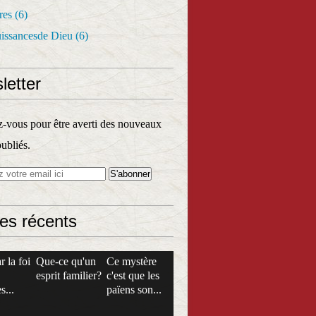
res
(6)
uissancesde Dieu
(6)
letter
vous pour être averti des nouveaux
publiés.
les récents
r la foi
Que-ce qu'un
Ce mystère
esprit familier?
c'est que les
s...
païens son...