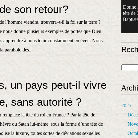
s de son retour?
Donne 
tête de 
Baptiste
de l’homme viendra, trouvera–t-il la foi sur la terre ?
e nous donne plusieurs exemples de portes que Dieu
us apprendre à nous tenir constamment en éveil. Nous
Rech
la parabole des...
, un pays peut-il vivre
Arch
e, sans autorité ?
2025
 remplacé la tête du roi en France ? Par la tête de
Déce
hèvre ou Satan lui-même, sous la forme d’une tête de
Nove
ise la luxure, toutes sortes de déviations sexuelles
Octo