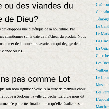
e ou des viandes du
Guériso
Connaît
 de Dieu?
Témoig
Le Cant
 développons une diététique de la nourriture. Par
Le Mari
 attentionnés sur la date de fraîcheur du produit. Nous
La Grâc
nsommer de la nourriture avariée ou qui dégage de la
La Grâc
 viande ou les...
Cherche
Les Bie
Veillons
ns pas comme Lot
Le Coeu
Musique
ue son nom signifie : Voile. A la suite de mauvais choix
Les Par
t retrouvé à Sodome, la ville du péché. La bible nous dit
L'apoca
urmentée par cette situation, bien qu’elle résulte de son
Marcher 