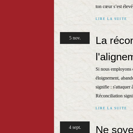
ton cœur s’est élevé.
LIRE LA SUITE
La récon
5 nov.
l'aligne
Si nous employons ce
éloignement, abandon
signifie : s'attaquer 
Réconciliation signi
LIRE LA SUITE
Ne soye
4 sept.