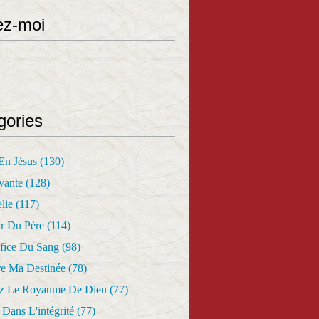
ez-moi
gories
 En Jésus
(130)
vante
(128)
lie
(117)
r Du Père
(114)
fice Du Sang
(98)
re Ma Destinée
(78)
z Le Royaume De Dieu
(77)
Dans L'intégrité
(77)