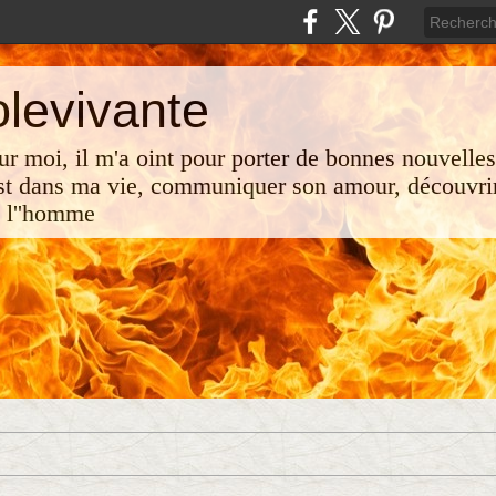
olevivante
 sur moi, il m'a oint pour porter de bonnes nouvelle
st dans ma vie, communiquer son amour, découvrir
e l''homme