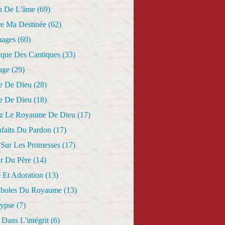
n De L'âme
(69)
re Ma Destinée
(62)
nages
(60)
ique Des Cantiques
(33)
age
(29)
e De Dieu
(28)
e De Dieu
(18)
z Le Royaume De Dieu
(17)
nfaits Du Pardon
(17)
 Sur Les Promesses
(17)
r Du Père
(14)
 Et Adoration
(13)
aboles Du Royaume
(13)
lypse
(7)
Dans L'intégrit
(6)