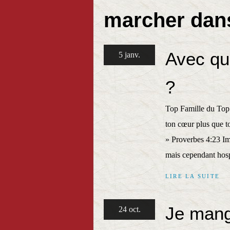
marcher dans 
Avec qu
5 janv.
?
Top Famille du Top 
ton cœur plus que to
» Proverbes 4:23 Im
mais cependant hospi
LIRE LA SUITE
Je mang
24 oct.