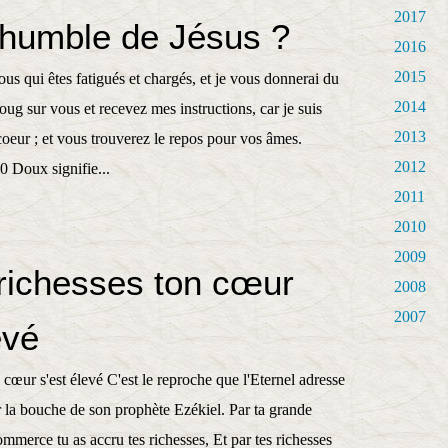
2017
 humble de Jésus ?
2016
2015
us qui êtes fatigués et chargés, et je vous donnerai du
2014
ug sur vous et recevez mes instructions, car je suis
2013
oeur ; et vous trouverez le repos pour vos âmes.
2012
0 Doux signifie...
2011
2010
2009
 richesses ton cœur
2008
2007
evé
n cœur s'est élevé C'est le reproche que l'Eternel adresse
r la bouche de son prophète Ezékiel. Par ta grande
ommerce tu as accru tes richesses, Et par tes richesses