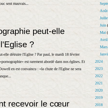
ouc sent mauvais...
Sept
Août
Juille
Juin
(
ographie peut-elle
Mai
(
Avril
 l'Eglise ?
Mars
Janvi
-elle détruire l'Eglise ? Par paul, le mardi 18 février
2024
 «pornographie» est rarement abordé dans nos églises. Et
2023
owell en est convaincu : «la chute de l'Eglise ne sera
2022
anque...
2021
2020
2019
 recevoir le cœur
2018