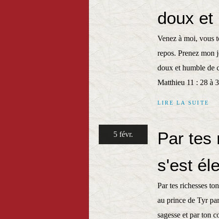
doux et
Venez à moi, vous to
repos. Prenez mon jo
doux et humble de c
Matthieu 11 : 28 à 3
LIRE LA SUITE
Par tes
5 févr.
s'est él
Par tes richesses to
au prince de Tyr pa
sagesse et par ton c