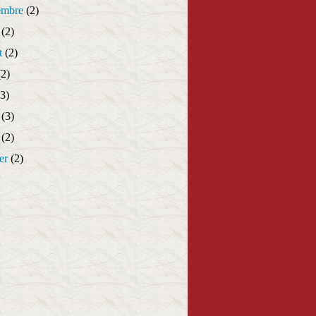
embre
(2)
(2)
t
(2)
2)
3)
(3)
(2)
er
(2)