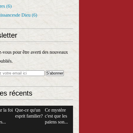
res
(6)
uissancesde Dieu
(6)
letter
vous pour être averti des nouveaux
publiés.
les récents
r la foi
Que-ce qu'un
Ce mystère
esprit familier?
c'est que les
s...
païens son...