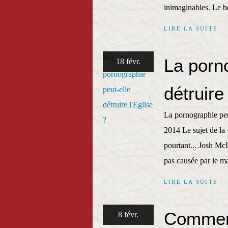
inimaginables. Le b
LIRE LA SUITE
La porn
18 févr.
détruire
La pornographie peut
2014 Le sujet de la
pourtant... Josh McD
pas causée par le m
LIRE LA SUITE
Comment
8 févr.