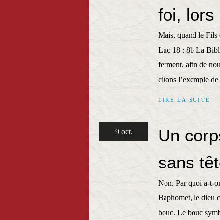
foi, lor
Mais, quand le Fils 
Luc 18 : 8b La Bibl
ferment, afin de no
citons l’exemple de 
LIRE LA SUITE
Un corps
9 oct.
sans têt
Non. Par quoi a-t-on
Baphomet, le dieu c
bouc. Le bouc symbol