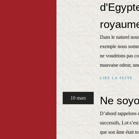
d'Egypt
royaume
Dans le naturel nous
exemple nous sommes
ne voudrions pas co
mauvaise odeur, une
LIRE LA SUITE
Ne soyo
10 mars
D’abord rappelons q
successifs, Lot s’es
que son âme était to