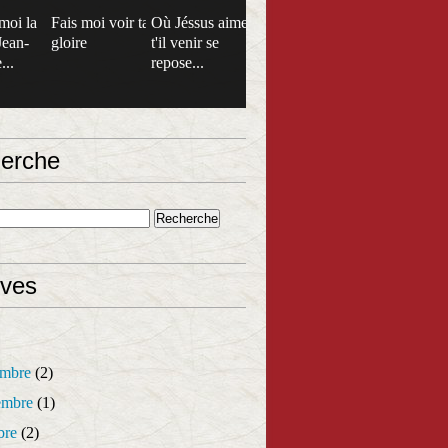
moi la
Fais moi voir ta
Où Jéssus aime
Jean-
gloire
t'il venir se
...
repose...
erche
ives
mbre
(2)
mbre
(1)
bre
(2)