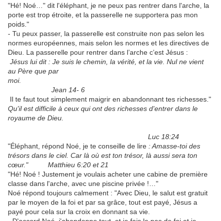
"Hé! Noé…" dit l'éléphant, je ne peux pas rentrer dans l'arche, la
porte est trop étroite, et la passerelle ne supportera pas mon
poids."
- Tu peux passer, la passerelle est construite non pas selon les
normes européennes, mais selon les normes et les directives de
Dieu. La passerelle pour rentrer dans l’arche c’est Jésus :
Jésus lui dit : Je suis le chemin, la vérité, et la vie. Nul ne vient
au Père que par
moi.
Jean 14- 6
Il te faut tout simplement maigrir en abandonnant tes richesses."
Qu'il est difficile à ceux qui ont des richesses d'entrer dans le
royaume de Dieu.
Luc 18:24
"Éléphant, répond Noé, je te conseille de lire
: Amasse-toi des
trésors dans le ciel. Car là où est ton trésor, là aussi sera ton
cœur." Matthieu 6:20 et 21
"Hé! Noé ! Justement je voulais acheter une cabine de première
classe dans l'arche, avec une piscine privée !…"
Noé répond toujours calmement : "Avec Dieu, le salut est gratuit
par le moyen de la foi et par sa grâce, tout est payé, Jésus a
payé pour cela sur la croix en donnant sa vie.