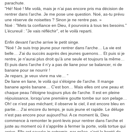
parachute.
"Hé! Noé ! Me voilà, mais je n’ai pas encore pris ma décision de
rentrer dans l’arche. Je me pose une question. Noé, as-tu prévu
une réserve de noisettes ? Sinon je ne rentre pas. »
Noé : "Mets ta confiance en Dieu, il pourvoira à tous tes besoins."
L’écureuil : "Je vais réfléchir", et le voilà reparti.
Enfin devant l'arche arrive le petit singe.
"Noé ! Je suis trop jeune pour rentrer dans l'arche… La vie est
belle… J'ai du succès auprès des jeunes guenons… Et puis si je
rentre, je n'aurai plus droit qu'à une seule et toujours la même…
Et puis dans l'arche il n'y a pas de liane pour se balancer, ni de
banane pour se nourrir !
Je repars, je veux vivre ma vie… "
De liane en liane, le voilà qui s'éloigne de l'arche. Il mange
banane après banane… C'est bon… Mais elles ont une peau et
chaque peau l'éloigne toujours plus de l'arche. Il est en pleine
réjouissance, lorsqu'une première goutte tombe sur son pelage…
Oh! ce n'est pas méchant; il observe le ciel, il est encore bleu en
partie… J'ai encore du temps, je suis jeune et rapide. Le déluge
n'est pas encore pour aujourd'hui. A ce moment là, Dieu
commence à remonter le pont-levis pour rentrer dans l'arche et
juste au moment où il s'apprête à fermer la porte, voilà tortue qui
arrive. Elle est sauvée in extremis, par grâce, c’est la bonté de