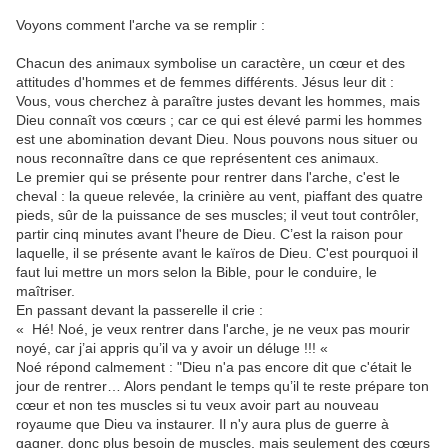
Voyons comment l'arche va se remplir :
Chacun des animaux symbolise un caractère, un cœur et des
attitudes d'hommes et de femmes différents. Jésus leur dit :
Vous, vous cherchez à paraître justes devant les hommes, mais
Dieu connaît vos cœurs ; car ce qui est élevé parmi les hommes
est une abomination devant Dieu. Nous pouvons nous situer ou
nous reconnaître dans ce que représentent ces animaux.
Le premier qui se présente pour rentrer dans l'arche, c'est le
cheval : la queue relevée, la crinière au vent, piaffant des quatre
pieds, sûr de la puissance de ses muscles; il veut tout contrôler,
partir cinq minutes avant l'heure de Dieu. C’est la raison pour
laquelle, il se présente avant le kaïros de Dieu. C'est pourquoi il
faut lui mettre un mors selon la Bible, pour le conduire, le
maîtriser.
En passant devant la passerelle il crie :
« Hé! Noé, je veux rentrer dans l'arche, je ne veux pas mourir
noyé, car j’ai appris qu’il va y avoir un déluge !!! «
Noé répond calmement : "Dieu n'a pas encore dit que c'était le
jour de rentrer… Alors pendant le temps qu’il te reste prépare ton
cœur et non tes muscles si tu veux avoir part au nouveau
royaume que Dieu va instaurer. Il n'y aura plus de guerre à
gagner, donc plus besoin de muscles, mais seulement des cœurs