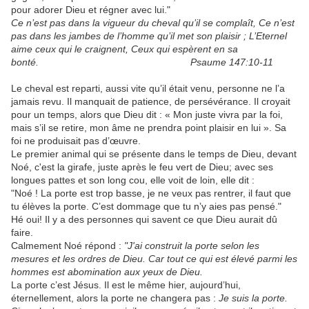
pour adorer Dieu et régner avec lui."
Ce n’est pas dans la vigueur du cheval qu’il se complaît, Ce n’est
pas dans les jambes de l’homme qu’il met son plaisir ; L’Eternel
aime ceux qui le craignent, Ceux qui espèrent en sa
bonté. Psaume 147:10-11
Le cheval est reparti, aussi vite qu’il était venu, personne ne l’a
jamais revu. Il manquait de patience, de persévérance. Il croyait
pour un temps, alors que Dieu dit : « Mon juste vivra par la foi,
mais s’il se retire, mon âme ne prendra point plaisir en lui ». Sa
foi ne produisait pas d’œuvre.
Le premier animal qui se présente dans le temps de Dieu, devant
Noé, c'est la girafe, juste après le feu vert de Dieu; avec ses
longues pattes et son long cou, elle voit de loin, elle dit :
"Noé ! La porte est trop basse, je ne veux pas rentrer, il faut que
tu élèves la porte. C’est dommage que tu n’y aies pas pensé."
Hé oui! Il y a des personnes qui savent ce que Dieu aurait dû
faire.
Calmement Noé répond :
"J'ai construit la porte selon les
mesures et les ordres de Dieu. Car tout ce qui est élevé parmi les
hommes est abomination aux yeux de Dieu.
La porte c’est Jésus. Il est le même hier, aujourd’hui,
éternellement, alors la porte ne changera pas :
Je suis la porte.