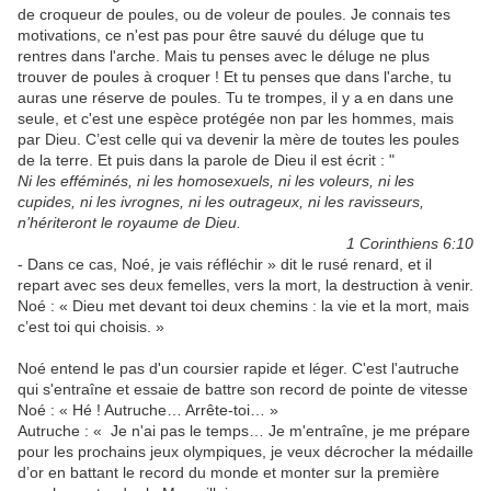
de croqueur de poules, ou de voleur de poules. Je connais tes
motivations, ce n'est pas pour être sauvé du déluge que tu
rentres dans l'arche. Mais tu penses avec le déluge ne plus
trouver de poules à croquer ! Et tu penses que dans l'arche, tu
auras une réserve de poules. Tu te trompes, il y a en dans une
seule, et c'est une espèce protégée non par les hommes, mais
par Dieu. C’est celle qui va devenir la mère de toutes les poules
de la terre. Et puis dans la parole de Dieu il est écrit : "
Ni les efféminés, ni les homosexuels, ni les voleurs, ni les
cupides, ni les ivrognes, ni les outrageux, ni les ravisseurs,
n’hériteront le royaume de Dieu.
1 Corinthiens 6:10
- Dans ce cas, Noé, je vais réfléchir » dit le rusé renard, et il
repart avec ses deux femelles, vers la mort, la destruction à venir.
Noé : « Dieu met devant toi deux chemins : la vie et la mort, mais
c’est toi qui choisis. »
Noé entend le pas d'un coursier rapide et léger. C'est l'autruche
qui s'entraîne et essaie de battre son record de pointe de vitesse
Noé : « Hé ! Autruche… Arrête-toi… »
Autruche : « Je n'ai pas le temps… Je m'entraîne, je me prépare
pour les prochains jeux olympiques, je veux décrocher la médaille
d’or en battant le record du monde et monter sur la première