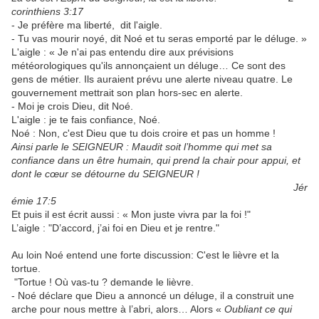
corinthiens 3:17
- Je préfère ma liberté, dit l'aigle.
- Tu vas mourir noyé, dit Noé et tu seras emporté par le déluge. »
L'aigle : « Je n'ai pas entendu dire aux prévisions
météorologiques qu'ils annonçaient un déluge… Ce sont des
gens de métier. Ils auraient prévu une alerte niveau quatre. Le
gouvernement mettrait son plan hors-sec en alerte.
- Moi je crois Dieu, dit Noé.
L'aigle : je te fais confiance, Noé.
Noé : Non, c'est Dieu que tu dois croire et pas un homme !
Ainsi parle le SEIGNEUR : Maudit soit l’homme qui met sa
confiance dans un être humain, qui prend la chair pour appui, et
dont le cœur se détourne du SEIGNEUR !
Jér
émie 17:5
Et puis il est écrit aussi : « Mon juste vivra par la foi !"
L’aigle : "D’accord, j’ai foi en Dieu et je rentre."
Au loin Noé entend une forte discussion: C'est le lièvre et la
tortue.
"Tortue ! Où vas-tu ? demande le lièvre.
- Noé déclare que Dieu a annoncé un déluge, il a construit une
arche pour nous mettre à l’abri, alors… Alors «
Oubliant ce qui