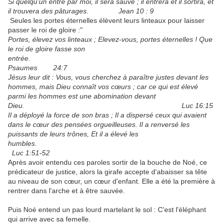
Si quelqu’un entre par moi, il sera sauvé ; il entrera et il sortira, et
il trouvera des pâturages.
Jean 10 : 9
Seules les portes éternelles élèvent leurs linteaux pour laisser
passer le roi de gloire :"
Portes, élevez vos linteaux ; Elevez-vous, portes éternelles ! Que
le roi de gloire fasse son
entrée.
Psaumes 24:7
Jésus leur dit : Vous, vous cherchez à paraître justes devant les
hommes, mais Dieu connaît vos cœurs ; car ce qui est élevé
parmi les hommes est une abomination devant
Dieu. Luc 16:15
Il a déployé la force de son bras ; Il a dispersé ceux qui avaient
dans le cœur des pensées orgueilleuses. Il a renversé les
puissants de leurs trônes, Et il a élevé les
humbles.
Luc 1:51-52
Après avoir entendu ces paroles sortir de la bouche de Noé, ce
prédicateur de justice, alors la girafe accepte d'abaisser sa tête
au niveau de son cœur, un cœur d'enfant. Elle a été la première à
rentrer dans l'arche et à être sauvée.
Puis Noé entend un pas lourd martelant le sol : C'est l'éléphant
qui arrive avec sa femelle.