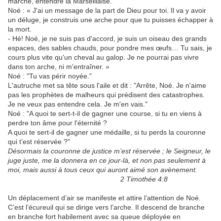
marche, entendre la Marseillaise.
Noé : « J'ai un message de la part de Dieu pour toi. Il va y avoir
un déluge, je construis une arche pour que tu puisses échapper à
la mort.
- Hé! Noé, je ne suis pas d'accord, je suis un oiseau des grands
espaces, des sables chauds, pour pondre mes œufs… Tu sais, je
cours plus vite qu'un cheval au galop. Je ne pourrai pas vivre
dans ton arche, ni m'entraîner. »
Noé : "Tu vas périr noyée."
L'autruche met sa tête sous l'aile et dit : "Arrête, Noé. Je n'aime
pas les prophètes de malheurs qui prédisent des catastrophes.
Je ne veux pas entendre cela. Je m'en vais."
Noé : "A quoi te sert-t-il de gagner une course, si tu en viens à
perdre ton âme pour l'éternité ?
A quoi te sert-il de gagner une médaille, si tu perds la couronne
qui t’est réservée ?"
Désormais la couronne de justice m’est réservée ; le Seigneur, le
juge juste, me la donnera en ce jour-là, et non pas seulement à
moi, mais aussi à tous ceux qui auront aimé son avènement.
2 Timothée 4:8
Un déplacement d’air se manifeste et attire l’attention de Noé.
C’est l’écureuil qui se dirige vers l’arche. Il descend de branche
en branche fort habilement avec sa queue déployée en