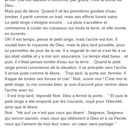
Dieu…
Mais pas de lièvre. Quand il vit les premières gouttes d’eau
tomber, il partit comme un trait, mais ses efforts furent vains.
Le petit singe s'éloigne encore… La pluie s'accélère et
commence à couler en ruisseaux sur toute la terre, et elle monte
en torrents.
Oh! Il est temps, pense le petit singe, mais l'arche est loin. Il
voulait bien le royaume de Dieu, mais le plus tard possible, pour
lui permettre de jouir de la vie. Il a regardé le ciel et s'est fié à ce
qui était visible et y a mis son assurance. Le temps était beau…et
puis, il n'était jamais tombé d'eau sur la terre… Quand le petit
singe prend conscience de la situation, il se précipite vers l'arche.
Il arrive juste comme le lièvre… Trop tard, la porte est fermée. Il
frappe de toutes ses forces et crie:" Noé, ouvre moi ! C'est moi le
petit singe, tu me connais bien, je suis d'accord pour rentrer dans
l'arche avec toi.
- Il est trop tard, répondit Noé, Dieu a fermé la porte… " Et puis le
petit singe a été emporté par les courants, noyé pour l'éternité,
ainsi que le lièvre.
Noé : "Hé oui! ce n’est pas ceux qui disent :
Seigneur, Seigneur
qui seront sauvés, mais ceux qui obéissent à Dieu et à sa Parole,
ceux qui l’aiment de tout leur cœur, un cœur sans partage."