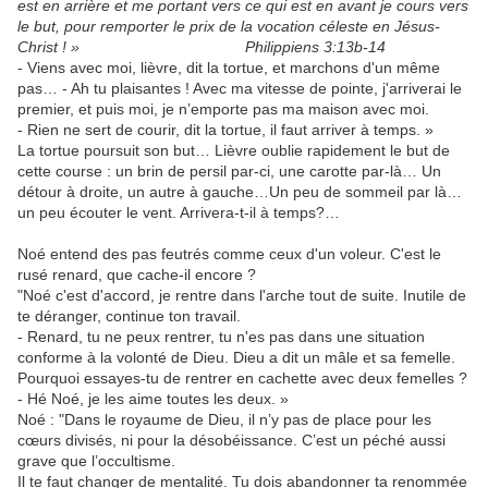
est en arrière et me portant vers ce qui est en avant je cours vers
le but, pour remporter le prix de la vocation céleste en Jésus-
Christ ! » Philippiens 3:13b-14
- Viens avec moi, lièvre, dit la tortue, et marchons d'un même
pas… - Ah tu plaisantes ! Avec ma vitesse de pointe, j'arriverai le
premier, et puis moi, je n’emporte pas ma maison avec moi.
- Rien ne sert de courir, dit la tortue, il faut arriver à temps. »
La tortue poursuit son but… Lièvre oublie rapidement le but de
cette course : un brin de persil par-ci, une carotte par-là… Un
détour à droite, un autre à gauche…Un peu de sommeil par là…
un peu écouter le vent. Arrivera-t-il à temps?…
Noé entend des pas feutrés comme ceux d'un voleur. C'est le
rusé renard, que cache-il encore ?
"Noé c'est d'accord, je rentre dans l'arche tout de suite. Inutile de
te déranger, continue ton travail.
- Renard, tu ne peux rentrer, tu n'es pas dans une situation
conforme à la volonté de Dieu. Dieu a dit un mâle et sa femelle.
Pourquoi essayes-tu de rentrer en cachette avec deux femelles ?
- Hé Noé, je les aime toutes les deux. »
Noé : "Dans le royaume de Dieu, il n’y pas de place pour les
cœurs divisés, ni pour la désobéissance. C’est un péché aussi
grave que l’occultisme.
Il te faut changer de mentalité. Tu dois abandonner ta renommée