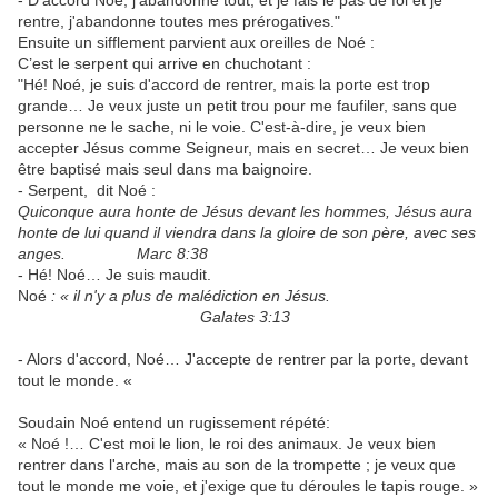
- D'accord Noé, j'abandonne tout, et je fais le pas de foi et je
rentre, j'abandonne toutes mes prérogatives."
Ensuite un sifflement parvient aux oreilles de Noé :
C’est le serpent qui arrive en chuchotant :
"Hé! Noé, je suis d'accord de rentrer, mais la porte est trop
grande… Je veux juste un petit trou pour me faufiler, sans que
personne ne le sache, ni le voie. C'est-à-dire, je veux bien
accepter Jésus comme Seigneur, mais en secret… Je veux bien
être baptisé mais seul dans ma baignoire.
- Serpent, dit Noé :
Quiconque aura honte de Jésus devant les hommes, Jésus aura
honte de lui quand il viendra dans la gloire de son père, avec ses
anges. Marc 8:38
- Hé! Noé… Je suis maudit.
Noé
: « il n'y a plus de malédiction en Jésus.
Galates 3:13
- Alors d'accord, Noé… J'accepte de rentrer par la porte, devant
tout le monde. «
Soudain Noé entend un rugissement répété:
« Noé !… C'est moi le lion, le roi des animaux. Je veux bien
rentrer dans l'arche, mais au son de la trompette ; je veux que
tout le monde me voie, et j'exige que tu déroules le tapis rouge. »