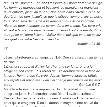
du Fils de l’homme. Car, dans les jours qui précédèrent le déluge,
les hommes mangeaient et buvaient, se mariaient et mariaient
leurs enfants, jusqu’au jour où Noé entra dans l’arche ; ils ne se
doutèrent de rien, jusqu’à ce que le déluge vienne et les emporte
tous : il en sera de même à l’avènement du Fils de l’homme.
Alors, de deux hommes qui seront dans un champ, l’un sera pris
et l’autre laissé ; de deux femmes qui moudront à la meule, l’une
sera prise et l’autre laissée. Veillez donc, puisque vous ne savez
pas quel jour votre
Seigneur viendra.
Matthieu 24:36-
42
Jésus fait référence au temps de Noé. Que se passa t-il au temps
de Noé ?
L’Eternel se repentit d’avoir fait l’homme sur la terre, et il fut
affligé en son cœur. Et l’Eternel dit : J’exterminerai de la face de
la terre l’homme que j’ai créé, depuis l’homme jusqu’au bétail,
aux reptiles et aux oiseaux du ciel ; car je me repens de les avoir
créés Genèse 6:6-7
Mais Noé trouva grâce auprès de Dieu. Noé était un homme
intègre et juste. Noé marchait avec Dieu, il avait la crainte de
Dieu et Dieu lui partageait son cœur. L’amitié de l’Eternel est pour
ceux qui le craignent. Dieu lui donna le moyen d’être sauvé du