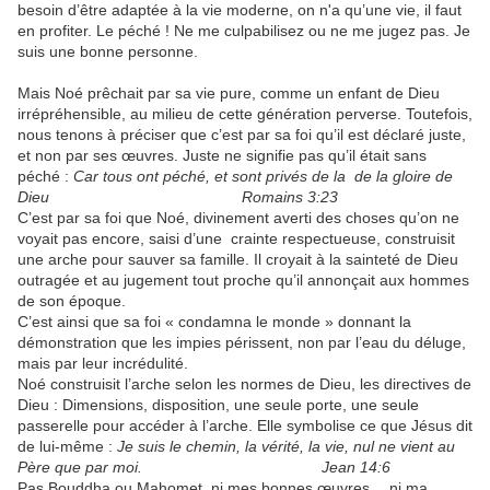
besoin d’être adaptée à la vie moderne, on n'a qu’une vie, il faut
en profiter. Le péché ! Ne me culpabilisez ou ne me jugez pas. Je
suis une bonne personne.
Mais Noé prêchait par sa vie pure, comme un enfant de Dieu
irrépréhensible, au milieu de cette génération perverse. Toutefois,
nous tenons à préciser que c’est par sa foi qu’il est déclaré juste,
et non par ses œuvres. Juste ne signifie pas qu’il était sans
péché :
Car tous ont péché, et sont privés de la de la gloire de
Dieu Romains 3:23
C’est par sa foi que Noé, divinement averti des choses qu’on ne
voyait pas encore, saisi d’une crainte respectueuse, construisit
une arche pour sauver sa famille. Il croyait à la sainteté de Dieu
outragée et au jugement tout proche qu’il annonçait aux hommes
de son époque.
C’est ainsi que sa foi « condamna le monde » donnant la
démonstration que les impies périssent, non par l’eau du déluge,
mais par leur incrédulité.
Noé construisit l’arche selon les normes de Dieu, les directives de
Dieu : Dimensions, disposition, une seule porte, une seule
passerelle pour accéder à l’arche. Elle symbolise ce que Jésus dit
de lui-même :
Je suis le chemin, la vérité, la vie, nul ne vient au
Père que par moi. Jean 14:6
Pas Bouddha ou Mahomet, ni mes bonnes œuvres… ni ma