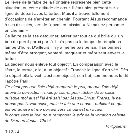
Le lièvre de la fable de la Fontaine représente bien cette
situation, ou cette attitude de cœur. Il était bien présent sur la
ligne de départ avec la tortue. Mais il a trouvé tellement
d’occasions de s’arrêter en chemin. Pourtant Jésus recommande
à ses disciples, lors de l’envoi en mission « Ne saluez personne
en chemin »
Ce lièvre se laisse détourner, attirer par tout ce qui brille ou un
brin de persil par-ci par là. Il n'a pas eu le temps de remplir sa
lampe d’huile. D’ailleurs il n’y a même pas pensé. Il se permet
même d’être arrogant, vantard, moqueur et méprisant envers la
tortue.
La tiédeur nous enlève tout objectif. En comparaison avec le
lièvre, la tortue, elle, a un objectif : Franchir la ligne d’arrivée. Dès
le départ elle la voit, c’est son objectif, son but, comme nous le dit
l’apôtre Paul :
Ce n’est pas que j’aie déjà remporté le prix, ou que j’aie déjà
atteint la perfection ; mais je cours, pour tâcher de le saisir,
puisque moi aussi j’ai été saisi par Jésus–Christ. Frères, je ne
pense pas l’avoir saisi ; mais je fais une chose : oubliant ce qui
est en arrière et me portant vers ce qui est en avant,
je cours vers le but, pour remporter le prix de la vocation céleste
de Dieu en Jésus–Christ.
Philippiens
3:12-14