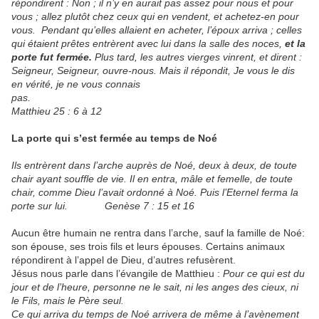
répondirent : Non ; il n’y en aurait pas assez pour nous et pour
vous ; allez plutôt chez ceux qui en vendent, et achetez-en pour
vous. Pendant qu’elles allaient en acheter, l’époux arriva ; celles
qui étaient prêtes entrèrent avec lui dans la salle des noces,
et la
porte fut fermée.
Plus tard, les autres vierges vinrent, et dirent :
Seigneur, Seigneur, ouvre-nous. Mais il répondit, Je vous le dis
en vérité, je ne vous connais
pas.
Matthieu 25 : 6 à 12
La porte qui s’est fermée au temps de Noé
Ils entrèrent dans l’arche auprès de Noé, deux à deux, de toute
chair ayant souffle de vie. Il en entra, mâle et femelle, de toute
chair, comme Dieu l’avait ordonné à Noé. Puis l’Eternel ferma la
porte sur lui. Genèse 7 : 15 et 16
Aucun être humain ne rentra dans l’arche, sauf la famille de Noé:
son épouse, ses trois fils et leurs épouses. Certains animaux
répondirent à l’appel de Dieu, d’autres refusèrent.
Jésus nous parle dans l’évangile de Matthieu :
Pour ce qui est du
jour et de l’heure, personne ne le sait, ni les anges des cieux, ni
le Fils, mais le Père seul.
Ce qui arriva du temps de Noé arrivera de même à l’avènement