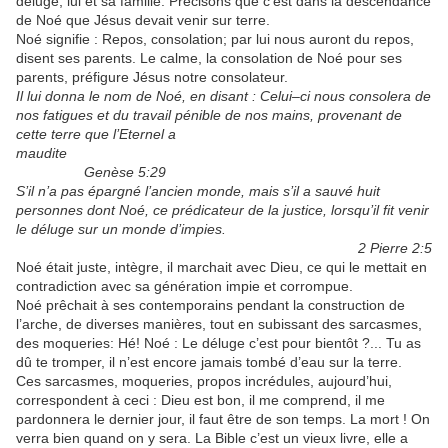
déluge, lui et sa famille. Précisons que c’est dans la descendance
de Noé que Jésus devait venir sur terre.
Noé signifie : Repos, consolation; par lui nous auront du repos,
disent ses parents. Le calme, la consolation de Noé pour ses
parents, préfigure Jésus notre consolateur.
Il lui donna le nom de Noé, en disant : Celui–ci nous consolera de
nos fatigues et du travail pénible de nos mains, provenant de
cette terre que l’Eternel a
maudite
Genèse 5:29
S’il n’a pas épargné l’ancien monde, mais s’il a sauvé huit
personnes dont Noé, ce prédicateur de la justice, lorsqu’il fit venir
le déluge sur un monde d’impies.
2 Pierre 2:5
Noé était juste, intègre, il marchait avec Dieu, ce qui le mettait en
contradiction avec sa génération impie et corrompue.
Noé prêchait à ses contemporains pendant la construction de
l’arche, de diverses manières, tout en subissant des sarcasmes,
des moqueries: Hé! Noé : Le déluge c’est pour bientôt ?... Tu as
dû te tromper, il n’est encore jamais tombé d’eau sur la terre.
Ces sarcasmes, moqueries, propos incrédules, aujourd’hui,
correspondent à ceci : Dieu est bon, il me comprend, il me
pardonnera le dernier jour, il faut être de son temps. La mort ! On
verra bien quand on y sera. La Bible c’est un vieux livre, elle a