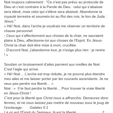
Noé toujours calmement : "Ce n'est pas prévu au protocole de
Dieu et c'est contraire à la Parole de Dieu : celui qui s'abaisse
sera élevé, mais celui qui s'élève sera abaissé. Abandonne ta
royauté terrestre et soumets-toi au Roi des rois, le lion de Juda :
Jésus."
« Hé! Noé, dans l’arche je voudrais me réserver un territoire de
chasse personnel.
- Ceux qui s’affectionnent aux choses de la chair, ne sauraient
plaire à Dieu, affectionne-toi aux choses de l’Esprit. En Jésus-
Christ ta chair doit-être mise à mort, crucifiée.
- D'accord Noé, j'abandonne tout, je n'exige plus rien : je rentre
! »
Soudain un bruissement d'ailes parvient aux oreilles de Noé.
C'est l'aigle qui arrive.
« Hé! Noé… L'arche est trop réduite, je ne pourrai plus étendre
mes ailes et me laisser porter par les courants ascendants. Je ne
veux pas perdre ma liberté… »
Noé : « Il te faut perdre ta liberté… Pour trouver la vraie liberté
en Jésus-Christ !
C’est pour la liberté que Christ nous a affranchis. Demeurez donc
fermes, et ne vous laissez pas mettre de nouveau sous le joug de
l’esclavage. Galates 5:1
Là où est l’Esprit du Seigneur, là est la liberté. 2