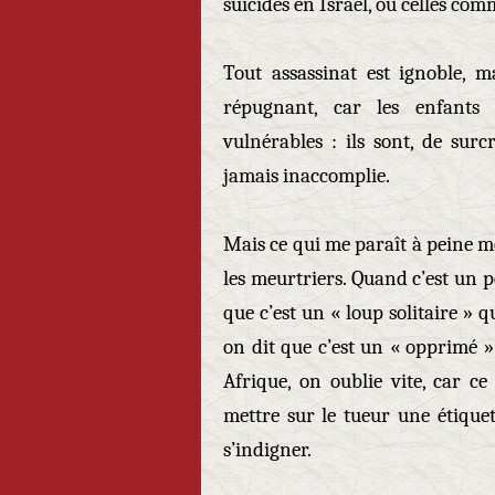
suicides en Israël, ou celles com
Tout assassinat est ignoble, m
répugnant, car les enfants s
vulnérables : ils sont, de sur
jamais inaccomplie.
Mais ce qui me paraît à peine mo
les meurtriers. Quand c’est un 
que c’est un « loup solitaire » q
on dit que c’est un « opprimé »
Afrique, on oublie vite, car ce
mettre sur le tueur une étiquet
s’indigner.