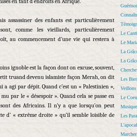
mises en tant d’endroits en Afrique.
Guériso
Connaît
ais assassiner des enfants est particulièrement
Témoig
ont, comme les vieillards, particulièrement
Le Cant
croît, au commencement d’une vie qui restera à
Le Mari
La Grâc
La Grâc
ins ignoble est la façon dont on excuse, souvent,
Cherche
petit truand devenu islamiste façon Merah, on dit
Les Bie
ui a agi par dépit. Quand c’est un « Palestinien »,
Veillons
 mu par le « désespoir ». Quand cela se passe en
Le Coeu
 sont des Africains. Il n’y a que lorsqu’on peut
Musique
te d’ « extrême droite » qu’il semble loisible de
Les Par
L'apoca
Marcher 