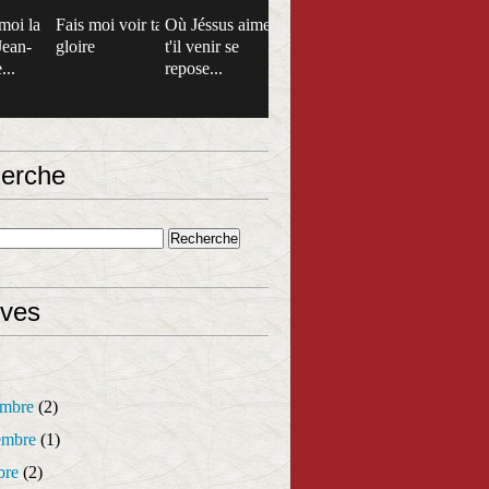
moi la
Fais moi voir ta
Où Jéssus aime
Jean-
gloire
t'il venir se
...
repose...
erche
ives
mbre
(2)
mbre
(1)
bre
(2)