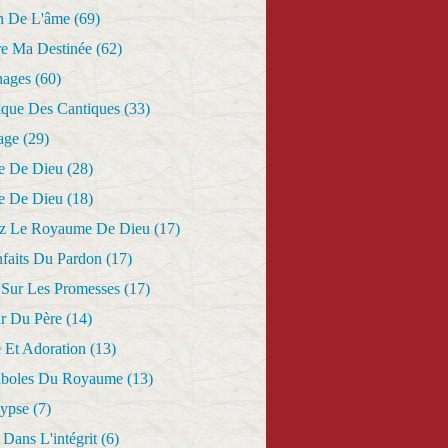
n De L'âme
(69)
re Ma Destinée
(62)
nages
(60)
ique Des Cantiques
(33)
age
(29)
e De Dieu
(28)
e De Dieu
(18)
z Le Royaume De Dieu
(17)
nfaits Du Pardon
(17)
 Sur Les Promesses
(17)
r Du Père
(14)
 Et Adoration
(13)
aboles Du Royaume
(13)
lypse
(7)
Dans L'intégrit
(6)