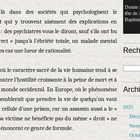
Donne 
à dans des sociétés qui psychologisent le
tête de 
Baptiste
t qui y trouvent aisément des explications en
 des psychiatres vous le diront, sauf s’ils ont bu
rect » jusqu’à l’ébriété totale, un malade mental
Rech
es cas une lueur de rationalité.
ù le caractère sacré de la vie humaine tend à se
ntre l’hostilité croissante à la peine de mort et à
Arch
 le monde occidental. En Europe, où le phénomène
 semblerait que prendre la vie de quelqu’un vaut
2025
 cellule d’une prison, car un assassin aussi a le «
Déce
 sa victime ne bénéficie pas du même « droit » ne
Nove
 énoncent ce genre de formule.
Octo