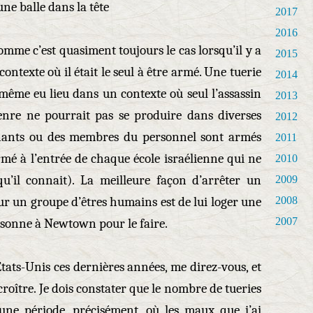
une balle dans la tête
2017
2016
 comme c’est quasiment toujours le cas lorsqu’il y a
2015
ontexte où il était le seul à être armé. Une tuerie
2014
même eu lieu dans un contexte où seul l’assassin
2013
enre ne pourrait pas se produire dans diverses
2012
ignants ou des membres du personnel sont armés
2011
rmé à l’entrée de chaque école israélienne qui ne
2010
qu’il connait). La meilleure façon d’arrêter un
2009
ur un groupe d’êtres humains est de lui loger une
2008
2007
personne à Newtown pour le faire.
Etats-Unis ces dernières années, me direz-vous, et
croître. Je dois constater que le nombre de tueries
 une période, précisément, où les maux que j’ai