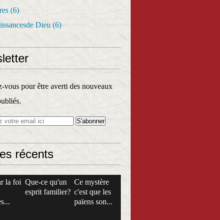
res
(6)
uissancesde Dieu
(6)
letter
vous pour être averti des nouveaux
publiés.
les récents
r la foi
Que-ce qu'un
Ce mystère
esprit familier?
c'est que les
s...
païens son...