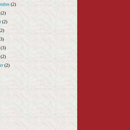
embre
(2)
(2)
t
(2)
2)
3)
(3)
(2)
er
(2)