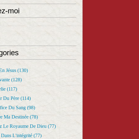
ez-moi
gories
 En Jésus
(130)
vante
(128)
lie
(117)
r Du Père
(114)
fice Du Sang
(98)
re Ma Destinée
(78)
z Le Royaume De Dieu
(77)
Dans L'intégrité
(77)