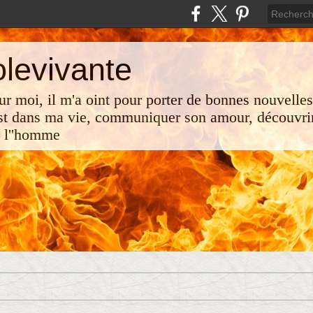
olevivante
 sur moi, il m'a oint pour porter de bonnes nouvelle
st dans ma vie, communiquer son amour, découvrir
e l''homme