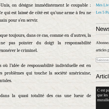
-Unis, on désigne immédiatement le coupable :
Mes Liv
 Ce qui est laissé de côté est qu’une arme à feu ne
Les 5 P
main pour s’en servir.
News
resque toujours, dans ce cas, comme en d’autres, la
: ne pas pointer du doigt la responsabilité
Abonnez-
exonérer le criminel.
articles 
où l’idée de responsabilité individuelle est en
des problèmes qui touche la société américaine,
Artic
ntales.
C est pa
ans la quasi totalité des cas une lueur de
que les
muraille