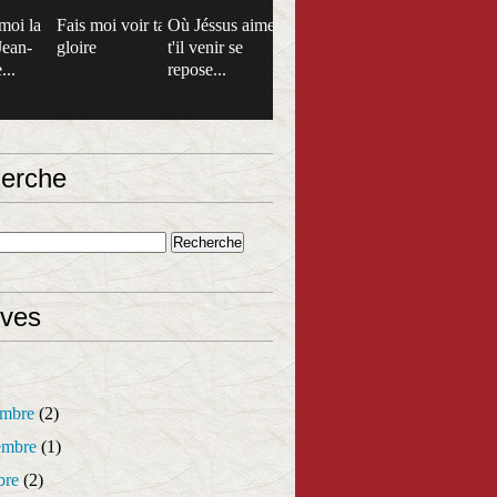
moi la
Fais moi voir ta
Où Jéssus aime
Jean-
gloire
t'il venir se
...
repose...
erche
ives
mbre
(2)
mbre
(1)
bre
(2)