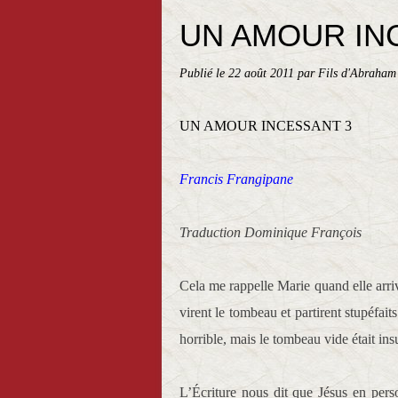
UN AMOUR IN
Publié le
22 août 2011
par Fils d'Abraham
UN AMOUR INCESSANT 3
Francis Frangipane
Traduction Dominique François
Cela me rappelle Marie quand elle arri
virent le tombeau et partirent stupéfait
horrible, mais le tombeau vide était in
L’Écriture nous dit que Jésus en pers