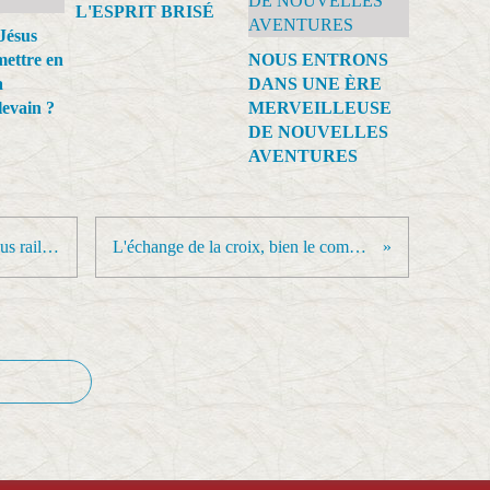
L'ESPRIT BRISÉ
Jésus
mettre en
NOUS ENTRONS
a
DANS UNE ÈRE
levain ?
MERVEILLEUSE
DE NOUVELLES
AVENTURES
La vie de Jésus était édifiée sur deus rails : l’amour et la sainteté
L'échange de la croix, bien le comprendre pour le vivre:-