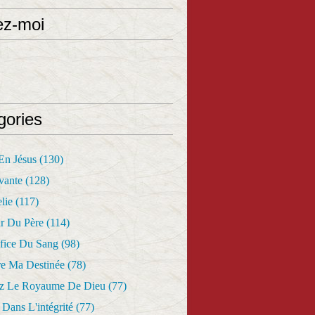
ez-moi
gories
 En Jésus
(130)
vante
(128)
lie
(117)
r Du Père
(114)
fice Du Sang
(98)
re Ma Destinée
(78)
z Le Royaume De Dieu
(77)
Dans L'intégrité
(77)