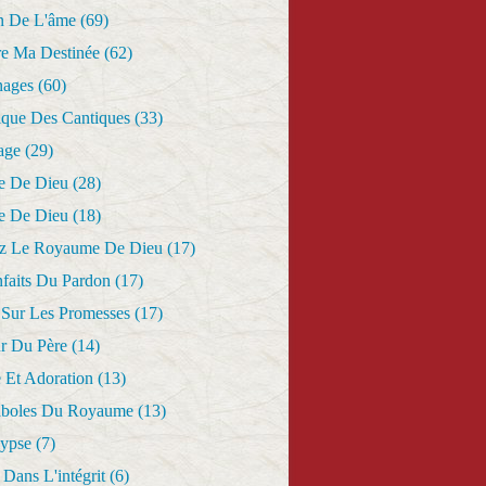
n De L'âme
(69)
re Ma Destinée
(62)
nages
(60)
ique Des Cantiques
(33)
age
(29)
e De Dieu
(28)
e De Dieu
(18)
z Le Royaume De Dieu
(17)
nfaits Du Pardon
(17)
 Sur Les Promesses
(17)
r Du Père
(14)
 Et Adoration
(13)
aboles Du Royaume
(13)
lypse
(7)
Dans L'intégrit
(6)