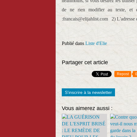
néanmoins, si vous désirez les utilise
de ne rien modifier au texte, et d
:francais@elijahlist.com 2) L'adresse 
Publié dans
Liste d'Elie
Partager cet article
Repost
S'inscrire à la newsletter
Vous aimerez aussi :