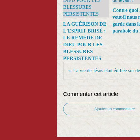
Contre quoi 
veut-il nous 
LA GUÉRISON DE
garde dans l
L'ESPRIT BRISÉ :
parabole du 
LE REMÈDE DE
DIEU POUR LES
BLESSURES
PERSISTENTES
Commenter cet article
Ajouter un commentaire