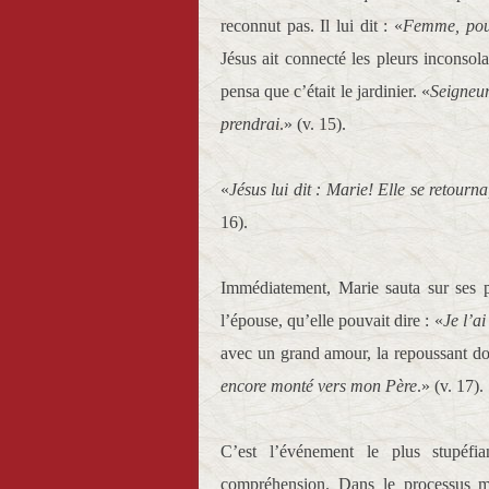
reconnut pas. Il lui dit : «
Femme, pour
Jésus ait connecté les pleurs inconsol
pensa que c’était le jardinier. «
Seigneur,
prendrai
.» (v. 15).
«
Jésus lui dit : Marie! Elle se retourna
16).
Immédiatement, Marie sauta sur ses pi
l’épouse, qu’elle pouvait dire : «
Je l’ai
avec un grand amour, la repoussant do
encore monté vers mon Père
.» (v. 17).
C’est l’événement le plus stupéfia
compréhension. Dans le processus m