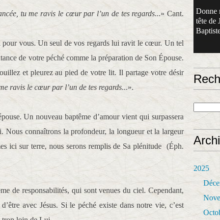
Donne 
ancée, tu me ravis le cœur par l’un de tes regards
...» Cant.
tête de 
Baptiste
l pour vous. Un seul de vos regards lui ravit le cœur. Un tel
entance de votre péché comme la préparation de Son Épouse.
llez et pleurez au pied de votre lit. Il partage votre désir
Rech
me ravis le cœur par l’un de tes regards
...».
épouse. Un nouveau baptême d’amour vient qui surpassera
 Nous connaîtrons la profondeur, la longueur et la largeur
Arch
 ici sur terre, nous serons remplis de Sa plénitude (Éph.
2025
Déce
e de responsabilités, qui sont venues du ciel. Cependant,
Nove
d’être avec Jésus. Si le péché existe dans notre vie, c’est
Octo
trop loin de Lui.