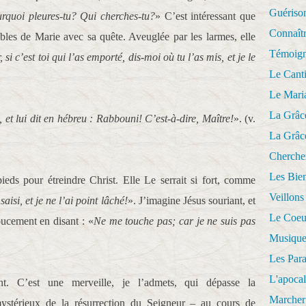
Guériso
quoi pleures-tu?
Qui cherches-tu?
» C’est intéressant que
Connaît
ables de Marie avec sa quête. Aveuglée par les larmes, elle
Témoig
 si c’est toi qui l’as emporté, dis-moi où tu l’as mis, et je le
Le Cant
Le Mari
La Grâc
, et lui dit en hébreu : Rabbouni! C’est-à-dire, Maître!
». (v.
La Grâc
Cherche
Les Bie
eds pour étreindre Christ. Elle Le serrait si fort, comme
Veillons
 saisi, et je ne l’ai point lâché!
». J’imagine Jésus souriant, et
Le Coeu
ucement en disant : «
Ne me touche pas; car je ne suis pas
Musique
Les Par
L'apoca
nt. C’est une merveille, je l’admets, qui dépasse la
Marcher 
ystérieux de la résurrection du Seigneur – au cours de