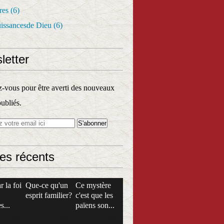
res
(6)
uissancesde Dieu
(6)
letter
vous pour être averti des nouveaux
publiés.
les récents
r la foi
Que-ce qu'un
Ce mystère
esprit familier?
c'est que les
s...
païens son...