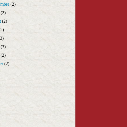
embre
(2)
(2)
t
(2)
2)
3)
(3)
(2)
er
(2)