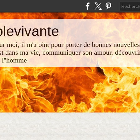
olevivante
 sur moi, il m'a oint pour porter de bonnes nouvelle
st dans ma vie, communiquer son amour, découvrir
e l''homme