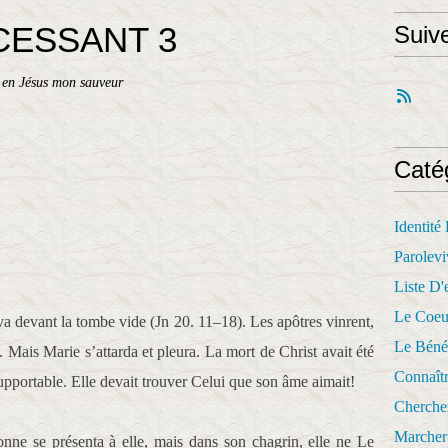
CESSANT 3
Suiv
 en Jésus mon sauveur
Caté
Identité
Parolevi
Liste D'e
Le Coeu
va devant la tombe vide (Jn 20. 11–18). Les apôtres vinrent,
Le Béné
s. Mais Marie s’attarda et pleura. La mort de Christ avait été
Connaît
supportable. Elle devait trouver Celui que son âme aimait!
Cherche
Marcher 
onne se présenta à elle, mais dans son chagrin, elle ne Le