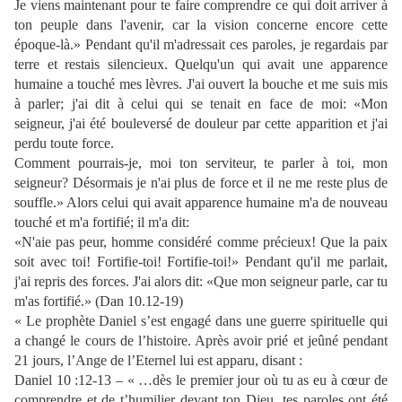
Je viens maintenant pour te faire comprendre ce qui doit arriver à
ton peuple dans l'avenir, car la vision concerne encore cette
époque-là.» Pendant qu'il m'adressait ces paroles, je regardais par
terre et restais silencieux. Quelqu'un qui avait une apparence
humaine a touché mes lèvres. J'ai ouvert la bouche et me suis mis
à parler; j'ai dit à celui qui se tenait en face de moi: «Mon
seigneur, j'ai été bouleversé de douleur par cette apparition et j'ai
perdu toute force.
Comment pourrais-je, moi ton serviteur, te parler à toi, mon
seigneur? Désormais je n'ai plus de force et il ne me reste plus de
souffle.» Alors celui qui avait apparence humaine m'a de nouveau
touché et m'a fortifié; il m'a dit:
«N'aie pas peur, homme considéré comme précieux! Que la paix
soit avec toi! Fortifie-toi! Fortifie-toi!» Pendant qu'il me parlait,
j'ai repris des forces. J'ai alors dit: «Que mon seigneur parle, car tu
m'as fortifié.» (Dan 10.12-19)
« Le prophète Daniel s’est engagé dans une guerre spirituelle qui
a changé le cours de l’histoire. Après avoir prié et jeûné pendant
21 jours, l’Ange de l’Eternel lui est apparu, disant :
Daniel 10 :12-13 – « …dès le premier jour où tu as eu à cœur de
comprendre et de t’humilier devant ton Dieu, tes paroles ont été