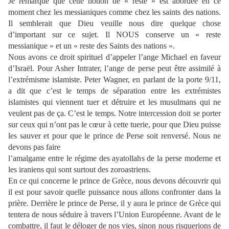
Je remarque que cette notion de « reste » est abordée en ce
moment chez les messianiques comme chez les saints des nations.
Il semblerait que Dieu veuille nous dire quelque chose
d’important sur ce sujet. Il NOUS conserve un « reste
messianique » et un « reste des Saints des nations ».
Nous avons ce droit spirituel d’appeler l’ange Michael en faveur
d’Israël. Pour Asher Intrater, l’ange de perse peut être assimilé à
l’extrémisme islamiste. Peter Wagner, en parlant de la porte 9/11,
a dit que c’est le temps de séparation entre les extrémistes
islamistes qui viennent tuer et détruire et les musulmans qui ne
veulent pas de ça. C’est le temps. Notre intercession doit se porter
sur ceux qui n’ont pas le cœur à cette tuerie, pour que Dieu puisse
les sauver et pour que le prince de Perse soit renversé. Nous ne
devons pas faire
l’amalgame entre le régime des ayatollahs de la perse moderne et
les iraniens qui sont surtout des zoroastriens.
En ce qui concerne le prince de Grèce, nous devons découvrir qui
il est pour savoir quelle puissance nous allons confronter dans la
prière. Derrière le prince de Perse, il y aura le prince de Grèce qui
tentera de nous séduire à travers l’Union Européenne. Avant de le
combattre, il faut le déloger de nos vies, sinon nous risquerions de