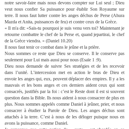
notre savoir-faire mais nous devons compter sur Lui seul ; Dieu
veut nous confier Sa puissance pour établir Son Royaume sur
terre. Il nous faut lutter contre les anges déchus de Perse (Ahura
Mazda et Anita, puissances de feu) et contre ceux de la Grèce.
« Il m'a dit: «Sais-tu pourquoi je suis venu vers toi? Maintenant je
retourne combattre le chef de la Perse et, quand jepartirai, le chef
de la Grèce viendra. » (Daniel 10.20)
Il nous faut tenir ce combat dans le jeûne et la prière.
Nous sommes ce reste que Dieu se conserve. Il le conserve pas
seulement pour Lui mais aussi pour nous (Esaïe 1 :9).
Dieu nous demande de suivre Ses stratégies et de les recevoir
dans l’unité. L’intercession met en action le bras de Dieu et
envoie les anges qui, eux, peuvent déplacer des empires. Il y a les
mauvais et les bons anges et ces derniers aident ceux qui sont
consacrés, justifiés par la foi : c’est le Reste dont il est si souvent
question dans la Bible. Ils nous aident à nous consacrer de plus en
plus. Nous sommes appelés comme Daniel à jeûner, prier, et nous
consacrer à étudier la Parole de Dieu. Les anges déchus sont
attachés à la terre. C’est à nous de les déloger puisque nous en
avons la puissance, comme Daniel.