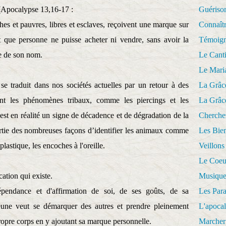
 (Apocalypse 13,16-17 :
Guériso
riches et pauvres, libres et esclaves, reçoivent une marque sur
Connaît
 que personne ne puisse acheter ni vendre, sans avoir la
Témoig
e de son nom.
Le Cant
Le Mari
se traduit dans nos sociétés actuelles par un retour à des
La Grâc
elant les phénomènes tribaux, comme les piercings et les
La Grâc
est en réalité un signe de décadence et de dégradation de la
Cherche
partie des nombreuses façons d’identifier les animaux comme
Les Bie
plastique, les encoches à l'oreille.
Veillons
Le Coeu
ation qui existe.
Musique
épendance et d'affirmation de soi, de ses goûts, de sa
Les Par
jeune veut se démarquer des autres et prendre pleinement
L'apoca
opre corps en y ajoutant sa marque personnelle.
Marcher 