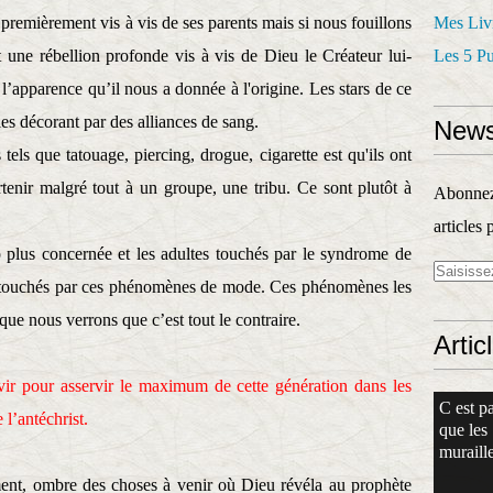
 premièrement vis à vis de ses parents mais si nous fouillons
Mes Liv
 une rébellion profonde vis à vis de Dieu le Créateur lui-
Les 5 P
l’apparence qu’il nous a donnée à l'origine. Les stars de ce
es décorant par des alliances de sang.
News
tels que tatouage, piercing, drogue, cigarette est qu'ils ont
enir malgré tout à un groupe, une tribu.
Ce sont plutôt à
Abonnez-
articles 
p plus concernée et les adultes touchés par le syndrome de
lus touchés par ces phénomènes de mode. Ces phénomènes les
ique nous verrons que c’est tout le contraire.
Artic
vir pour asservir le maximum de cette génération dans les
C est pa
 l’antéchrist.
que les
muraille
nt, ombre des choses à venir où Dieu révéla au prophète