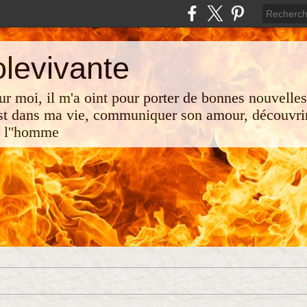
olevivante
 sur moi, il m'a oint pour porter de bonnes nouvelle
st dans ma vie, communiquer son amour, découvrir
e l''homme