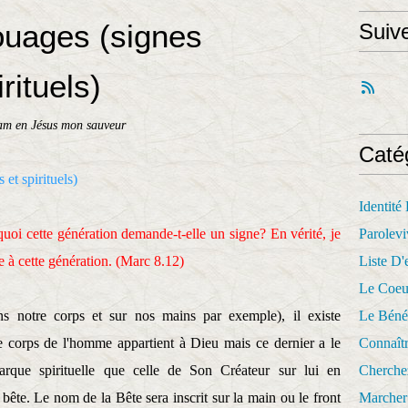
touages (signes
Suiv
rituels)
am en Jésus mon sauveur
Caté
 et spirituels)
Identité
rquoi cette génération demande-t-elle un signe? En vérité, je
Parolevi
e à cette génération. (Marc 8.12)
Liste D'e
Le Coeu
ns notre corps et sur nos mains par exemple), il existe
Le Béné
e corps de l'homme appartient à Dieu mais ce dernier a le
Connaît
marque spirituelle que celle de Son Créateur sur lui en
Cherche
bête. Le nom de la Bête sera inscrit sur la main ou le front
Marcher 