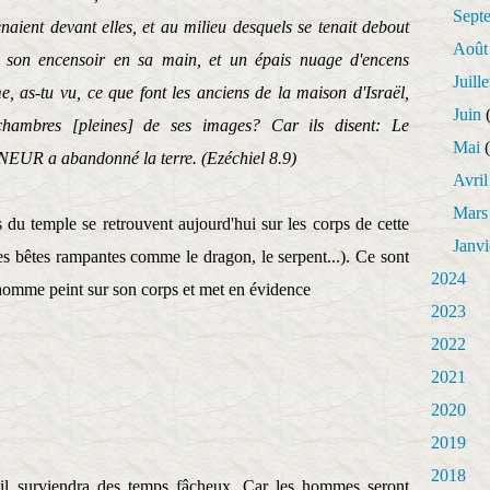
Sept
enaient devant elles, et au milieu desquels se tenait debout
Août
n son encensoir en sa main, et un épais nuage d'encens
Juille
e, as-tu vu, ce que font les anciens de la maison d'Israël,
Juin
(
chambres [pleines] de ses images? Car ils disent: Le
Mai
(
EUR a abandonné la terre. (Ezéchiel 8.9)
Avril
Mars
 du temple se retrouvent aujourd'hui sur les corps de cette
Janvi
s bêtes rampantes comme le dragon, le serpent...). Ce sont
2024
l’homme peint sur son corps et met en évidence
2023
2022
2021
2020
2019
2018
 il surviendra des temps fâcheux. Car les hommes seront