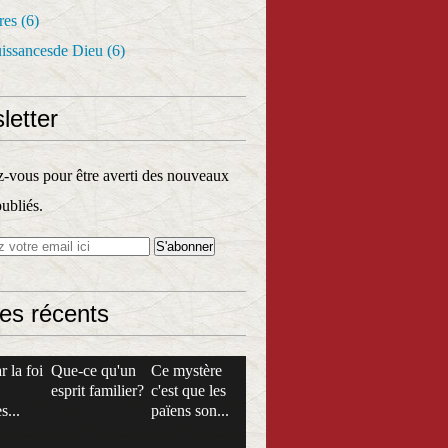
res
(6)
uissancesde Dieu
(6)
letter
vous pour être averti des nouveaux
publiés.
les récents
r la foi
Que-ce qu'un
Ce mystère
esprit familier?
c'est que les
s...
païens son...