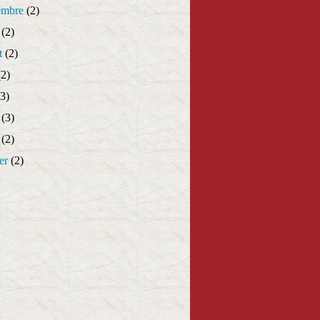
embre
(2)
(2)
t
(2)
2)
3)
(3)
(2)
er
(2)