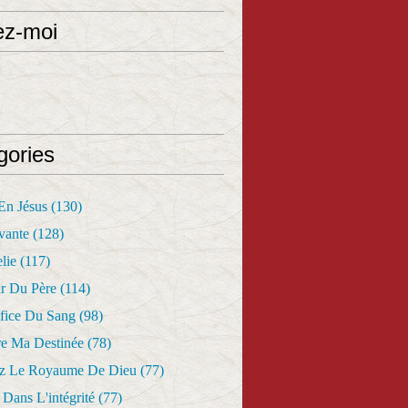
ez-moi
gories
 En Jésus
(130)
vante
(128)
lie
(117)
r Du Père
(114)
fice Du Sang
(98)
re Ma Destinée
(78)
z Le Royaume De Dieu
(77)
Dans L'intégrité
(77)