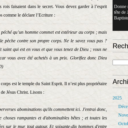
s rois faisaient dans le secret. Vous devez garder à l’esprit
Donne 
tête de 
s comme le déclare l’Ecriture :
Baptiste
re péché qu’un homme commet est extérieur au corps ; mais
elle pèche contre son propre corps. Ne le savez vous pas ?
Rech
it saint qui est en vous et que vous tenez de Dieu ; vous ne
ar vous avez été achetés à un prix. Glorifiez donc Dieu
0)
Arch
orps est le temple du Saint Esprit. Il n’est plus propriétaire
 de Jésus Christ.
Lisons :
2025
Déce
 perverses abominations qu'ils commettent ici. J'entrai donc,
Nove
 de choses rampantes et d'abominables bêtes ; et toutes les
Octo
ées sur le mur, tout autour. Et soixante-dix hommes d'entre