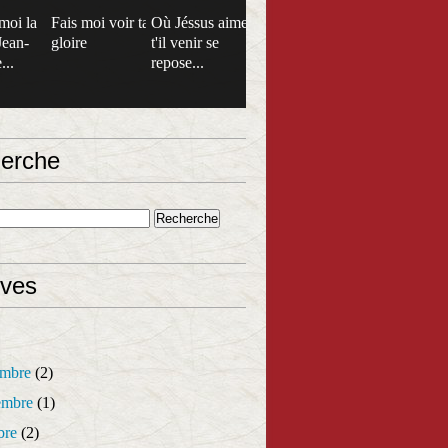
moi la
Fais moi voir ta
Où Jéssus aime
Jean-
gloire
t'il venir se
...
repose...
erche
ives
mbre
(2)
mbre
(1)
bre
(2)