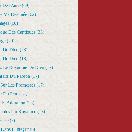
n De L'âme
(69)
re Ma Destinée
(62)
nages
(60)
ique Des Cantiques
(33)
age
(29)
e De Dieu
(28)
e De Dieu
(18)
z Le Royaume De Dieu
(17)
nfaits Du Pardon
(17)
 Sur Les Promesses
(17)
r Du Père
(14)
 Et Adoration
(13)
aboles Du Royaume
(13)
lypse
(7)
Dans L'intégrit
(6)