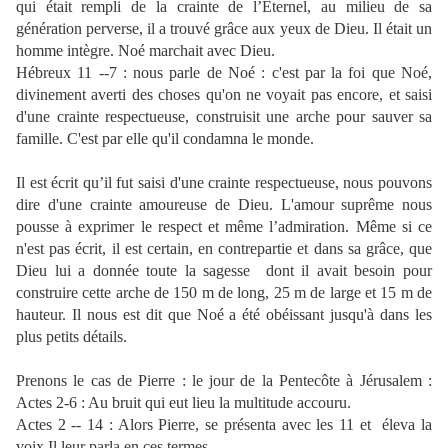
qui était rempli de la crainte de l’Eternel, au milieu de sa
génération perverse, il a trouvé grâce aux yeux de Dieu. Il était un
homme intègre. Noé marchait avec Dieu.
Hébreux 11 --7 : nous parle de Noé : c'est par la foi que Noé,
divinement averti des choses qu'on ne voyait pas encore, et saisi
d'une crainte respectueuse, construisit une arche pour sauver sa
famille. C'est par elle qu'il condamna le monde.
Il est écrit qu’il fut saisi d'une crainte respectueuse, nous pouvons
dire d'une crainte amoureuse de Dieu. L'amour suprême nous
pousse à exprimer le respect et même l’admiration. Même si ce
n'est pas écrit, il est certain, en contrepartie et dans sa grâce, que
Dieu lui a donnée toute la sagesse
dont il avait besoin pour
construire cette arche de 150 m de long, 25 m de large et 15 m de
hauteur. Il nous est dit que Noé a été obéissant jusqu'à dans les
plus petits détails.
Prenons le cas de Pierre : le jour de la Pentecôte à Jérusalem :
Actes 2-6 : Au bruit qui eut lieu la multitude accouru.
Actes 2 -- 14 : Alors Pierre, se présenta avec les 11 et
éleva la
voix Il leur parla en ces termes.