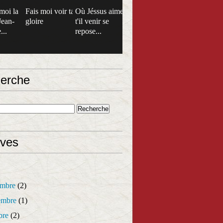
moi la
Fais moi voir ta
Où Jéssus aime
Jean-
gloire
t'il venir se
...
repose...
erche
ives
mbre
(2)
mbre
(1)
bre
(2)