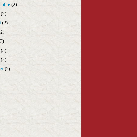
embre
(2)
(2)
t
(2)
2)
3)
(3)
(2)
er
(2)