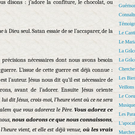
s disons : j’adore la confiture, le chocolat, ou
Guériso
Connaît
Témoig
e à Dieu seul. Satan essaie de se l’accaparer, de la
Le Cant
Le Mari
La Grâc
 précisions nécessaires dont nous avons besoin
La Grâc
Cherche
 guerre. L’issue de cette guerre est déjà connue :
Les Bie
est l’auteur. Jésus nous dit qu’il est nécessaire de
Veillons
ons, avant de l’adorer. Ensuite Jésus oriente
Le Coeu
lui dit Jésus, crois-moi, l’heure vient où ce ne sera
Musique
salem que vous adorerez le Père.
Vous adorez ce
Les Par
nous,
nous adorons ce que nous connaissons
,
L'apoca
 l’heure vient, et elle est déjà venue,
où les vrais
Marcher 