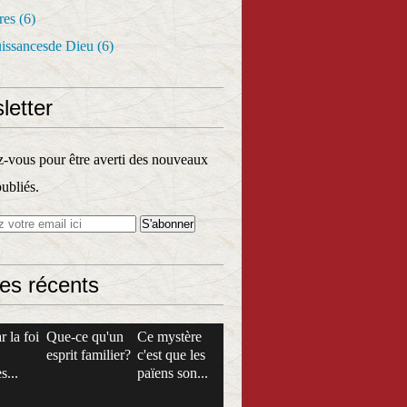
res
(6)
uissancesde Dieu
(6)
letter
vous pour être averti des nouveaux
publiés.
les récents
r la foi
Que-ce qu'un
Ce mystère
esprit familier?
c'est que les
s...
païens son...