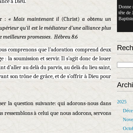
sance à Dieu.
Donne 
tête de 
ir :
« Mais maintenant il
(Christ)
a obtenu un
Baptiste
périeur qu'il est le médiateur d'une alliance plus
 de meilleures promesses
.
Hébreu 8.6
Rech
 nous comprenons que l’adoration comprend deux
 : la soumission et servir. Il s’agit donc de louer
nt d’aller au delà du parvis, au delà du lieu saint,
nt son trône de grâce, et de s’offrir à Dieu pour
Arch
2025
oser la question suivante: qui adorons-nous dans
Déce
s ressemblons à celui que nous adorons, servons
Nove
Octo