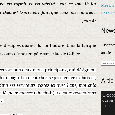
e en esprit et en vérité
; car ce sont là les
Mes Liv
Dieu est Esprit, et il faut que ceux qui l’adorent,
Les 5 P
rit et en vérité. Jean 4 :
News
es disciples quand ils l’ont adoré dans la barque
Abonnez-
articles 
u cours d’une tempête sur le lac de Galilée.
retrouvons deux mots principaux, qui désignent
ah
qui signifie se courber, se prosterner, s’abaisser,
Artic
t à ses serviteurs
:
restez ici avec l'âne; moi et le
e-là pour adorer
(shachah),
et nous reviendrons
C est pa
 5
que les
muraille