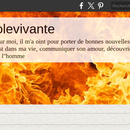
olevivante
 sur moi, il m'a oint pour porter de bonnes nouvelle
st dans ma vie, communiquer son amour, découvrir
e l''homme