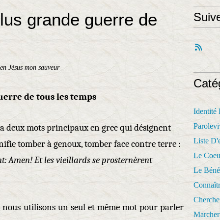
plus grande guerre de
Suiv
en Jésus mon sauveur
Caté
guerre de tous les temps
Identité
Parolevi
 a deux mots principaux en grec qui désignent
Liste D'e
nifie tomber à genoux, tomber face contre terre :
Le Coeu
nt: Amen! Et les vieillards se prosternèrent
Le Béné
Connaît
Cherche
, nous utilisons un seul et même mot pour parler
Marcher 