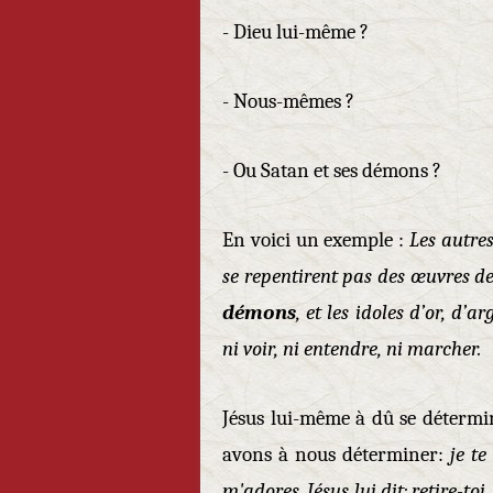
- Dieu lui-même ?
- Nous-mêmes ?
- Ou Satan et ses démons ?
En voici un exemple :
Les autre
se repentirent pas des œuvres d
démons
, et les idoles d’or, d’a
ni voir, ni entendre, ni marc
Jésus lui-même à dû se détermin
avons à nous déterminer:
je te
m'adores. Jésus lui dit: retire-toi