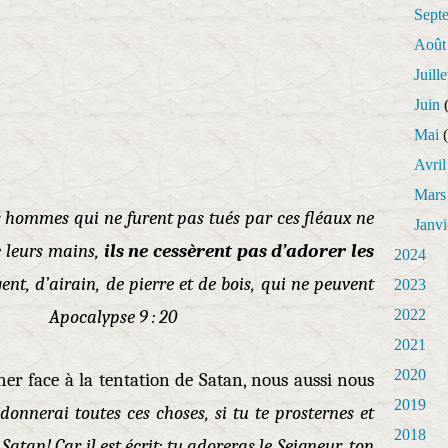
Sept
Août
Juille
Juin
(
Mai
(
Avril
Mars
s hommes qui ne furent pas tués par ces fléaux ne
Janvi
e leurs mains,
ils ne cessèrent pas d’adorer les
2024
rgent, d’airain, de pierre et de bois, qui ne peuvent
2023
her. Apocalypse 9 : 20
2022
2021
2020
er face à la tentation de Satan, nous aussi nous
2019
 donnerai toutes ces choses, si tu te prosternes et
2018
, Satan! Car il est écrit: tu adoreras le Seigneur, ton