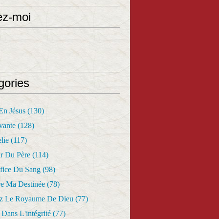
ez-moi
gories
 En Jésus
(130)
vante
(128)
lie
(117)
r Du Père
(114)
fice Du Sang
(98)
re Ma Destinée
(78)
z Le Royaume De Dieu
(77)
Dans L'intégrité
(77)