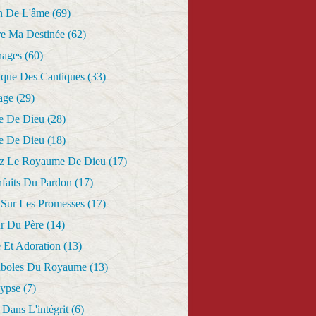
n De L'âme
(69)
re Ma Destinée
(62)
nages
(60)
ique Des Cantiques
(33)
age
(29)
e De Dieu
(28)
e De Dieu
(18)
z Le Royaume De Dieu
(17)
nfaits Du Pardon
(17)
 Sur Les Promesses
(17)
r Du Père
(14)
 Et Adoration
(13)
aboles Du Royaume
(13)
lypse
(7)
Dans L'intégrit
(6)