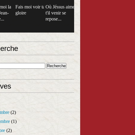
moi la
Fais moi voir ta
Où Jéssus aime
Jean-
gloire
t'il venir se
...
repose...
erche
ives
mbre
(2)
mbre
(1)
bre
(2)