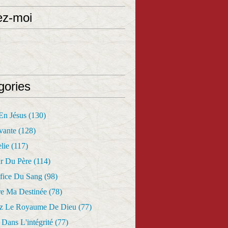
ez-moi
gories
 En Jésus
(130)
vante
(128)
lie
(117)
r Du Père
(114)
fice Du Sang
(98)
re Ma Destinée
(78)
z Le Royaume De Dieu
(77)
Dans L'intégrité
(77)