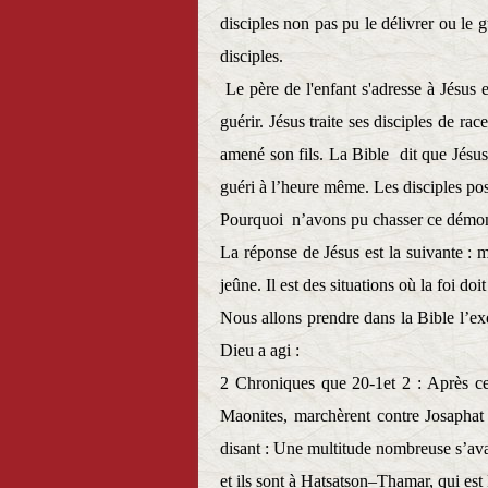
disciples non pas pu le délivrer ou le gu
disciples.
Le père de l'enfant s'adresse à Jésus et
guérir. Jésus traite ses disciples de ra
amené son fils. La Bible
dit que Jésus
guéri à l’heure même. Les disciples posè
Pourquoi
n’avons pu chasser ce démo
La réponse de Jésus est la suivante : m
jeûne. Il est des situations où la foi do
Nous allons prendre dans la Bible l’ex
Dieu a agi :
2 Chroniques que 20-1et 2 : Après ce
Maonites, marchèrent contre Josaphat 
disant : Une multitude nombreuse s’avan
et ils sont à Hatsatson–Thamar, qui es