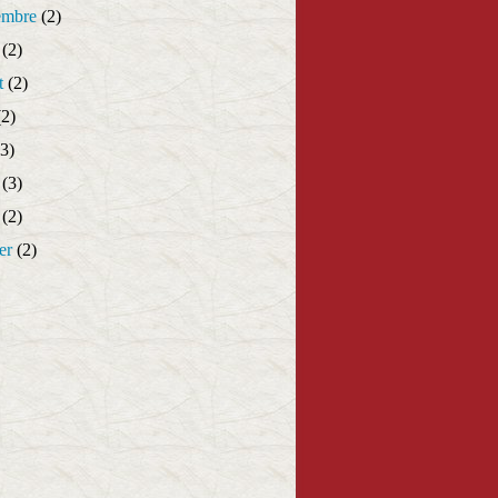
embre
(2)
(2)
t
(2)
2)
3)
(3)
(2)
er
(2)