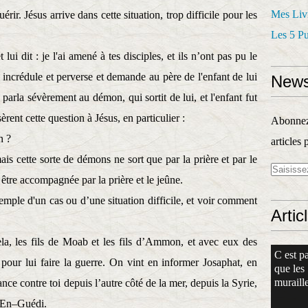
Mes Liv
érir. Jésus arrive dans cette situation, trop difficile pour les
Les 5 P
 lui dit : je l'ai amené à tes disciples, et ils n’ont pas pu le
ce incrédule et perverse et demande au père de l'enfant de lui
News
 parla sévèrement au démon, qui sortit de lui, et l'enfant fut
rent cette question à Jésus, en particulier :
Abonnez-
n ?
articles 
ais cette sorte de démons ne sort que par la prière et par le
it être accompagnée par la prière et le jeûne.
emple d'un cas ou d’une situation difficile, et voir comment
Artic
la, les fils de Moab et les fils d’Ammon, et avec eux des
C est pa
pour lui faire la guerre. On vint en informer Josaphat, en
que les
muraille
ce contre toi depuis l’autre côté de la mer, depuis la Syrie,
t En–Guédi.