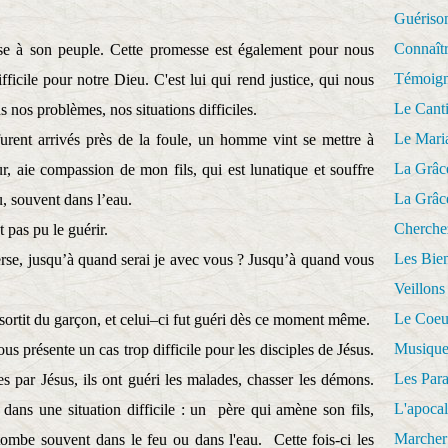
Guériso
Connaît
sse à son peuple. Cette promesse est également pour nous
Témoig
fficile pour notre Dieu. C'est lui qui rend justice, qui nous
Le Cant
s nos problèmes, nos situations difficiles.
Le Mari
furent arrivés près de la foule, un homme vint se mettre à
La Grâc
r, aie compassion de mon fils, qui est lunatique et souffre
La Grâc
, souvent dans l’eau.
Cherche
t pas pu le guérir.
Les Bie
verse, jusqu’à quand serai je avec vous ? Jusqu’à quand vous
Veillons
Le Coeu
sortit du garçon, et celui–ci fut guéri dès ce moment même.
Musique
s présente un cas trop difficile pour les disciples de Jésus.
Les Par
s par Jésus, ils ont guéri les malades, chasser les démons.
L'apoca
s dans une situation difficile : un
père qui amène son fils,
Marcher 
 tombe souvent dans le feu ou dans l'eau. Cette fois-ci les