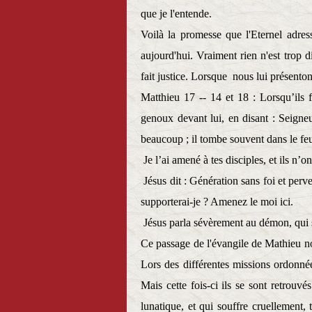
que je l'entende.
Voilà la promesse que l'Eternel adre
aujourd'hui. Vraiment rien n'est trop di
fait justice. Lorsque
nous lui présenton
Matthieu 17 -- 14 et 18 : Lorsqu’ils 
genoux devant lui, en disant : Seigneu
beaucoup ; il tombe souvent dans le feu
Je l’ai amené à tes disciples, et ils n’on
Jésus dit : Génération sans foi et per
supporterai-je ? Amenez le moi ici.
Jésus parla sévèrement au démon, qui 
Ce passage de l'évangile de Mathieu nou
Lors des différentes missions ordonnée
Mais cette fois-ci ils se sont retrouvé
lunatique, et qui souffre cruellement,