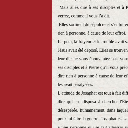
Mais allez dire à ses disciples et à 
verrez, comme il vous l’a dit.
Elles sortirent du sépulcre et s’enfuiren
rien à personne, à cause de leur effroi.
La peur, la frayeur et le trouble avait 
Jésus avait été déposé. Elles se trouven
leur dit: ne vous épouvantez pas, vous
ses disciples et à Pierre qu’il vous pré
dire rien à personne à cause de leur eff
les avait paralysées.
L'attitude de Josaphat est tout à fait di
dire qu'il se disposa à chercher l'Et
désespérée, humainement, dans laquelle
pour lui faire la guerre. Josaphat est 
a une personne qui se fait agresser pa