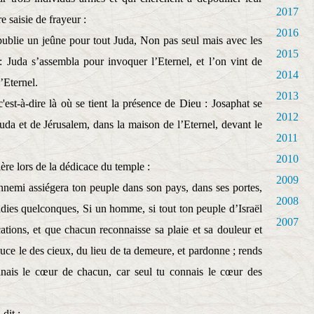
2017
 saisie de frayeur :
2016
 publie un jeûne pour tout Juda, Non pas seul mais avec les
2015
:
Juda s’assembla pour invoquer l’Eternel, et l’on vint de
2014
’Eternel.
2013
'est-à-dire là où se tient la présence de Dieu : Josaphat se
2012
uda et de Jérusalem, dans la maison de l’Eternel, devant le
2011
2010
re lors de la dédicace du temple :
2009
nnemi assiégera ton peuple dans son pays, dans ses portes,
2008
dies quelconques, Si un homme, si tout ton peuple d’Israël
2007
cations, et que chacun reconnaisse sa plaie et sa douleur et
uce le des cieux, du lieu de ta demeure, et pardonne ; rends
nnais le cœur de chacun, car seul tu connais le cœur des
 dit :