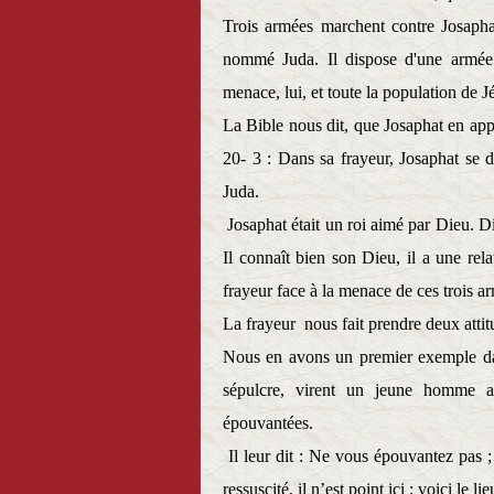
Trois armées marchent contre Josaphat 
nommé Juda. Il dispose d'une armée r
menace, lui, et toute la population de J
La Bible nous dit, que Josaphat en appr
20- 3 :
Dans sa frayeur, Josaphat se d
Juda.
Josaphat était un roi aimé par Dieu. Die
Il connaît bien son Dieu, il a une rel
frayeur face à la menace de ces trois a
La frayeur
nous fait prendre deux attit
Nous en avons un premier exemple da
sépulcre, virent un jeune homme as
épouvantées.
Il leur dit : Ne vous épouvantez pas ;
ressuscité, il n’est point ici ; voici le li