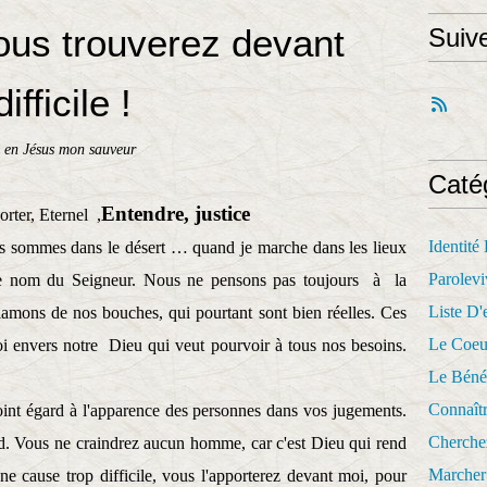
ous trouverez devant
Suiv
fficile !
 en Jésus mon sauveur
Caté
Entendre, justice
porter, Eternel
,
Identité
us sommes dans le désert … quand je marche dans les lieux
Parolevi
 le nom du Seigneur. Nous ne pensons pas toujours
à
la
Liste D'e
amons de nos bouches, qui pourtant sont bien réelles. Ces
Le Coeu
foi envers notre
Dieu qui veut pourvoir à tous nos besoins.
Le Béné
Connaît
int égard à l'apparence des personnes dans vos jugements.
Cherche
d. Vous ne craindrez aucun homme, car c'est Dieu qui rend
Marcher 
une cause trop difficile, vous l'apporterez devant moi, pour