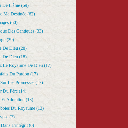
n De L'âme
(69)
re Ma Destinée
(62)
nages
(60)
ique Des Cantiques
(33)
age
(29)
e De Dieu
(28)
e De Dieu
(18)
z Le Royaume De Dieu
(17)
nfaits Du Pardon
(17)
 Sur Les Promesses
(17)
r Du Père
(14)
 Et Adoration
(13)
aboles Du Royaume
(13)
lypse
(7)
Dans L'intégrit
(6)