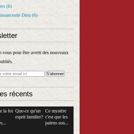
res
(6)
uissancesde Dieu
(6)
letter
vous pour être averti des nouveaux
publiés.
les récents
r la foi
Que-ce qu'un
Ce mystère
esprit familier?
c'est que les
s...
païens son...