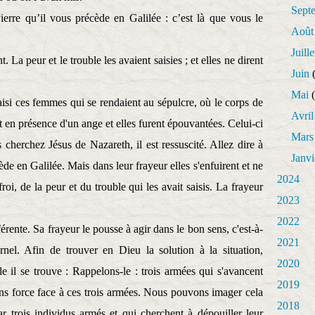
Sept
Pierre qu’il vous précède en Galilée : c’est là que vous le
Août
Juille
t. La peur et le trouble les avaient saisies ; et elles ne dirent
Juin
(
Mai
(
saisi ces femmes qui se rendaient au sépulcre, où le corps de
Avril
t en présence d'un ange et elles furent épouvantées. Celui-ci
Mars
 cherchez Jésus de Nazareth, il est ressuscité. Allez dire à
Janvi
cède en Galilée. Mais dans leur frayeur elles s'enfuirent et ne
2024
roi, de la peur et du trouble qui les avait saisis. La frayeur
2023
2022
fférente. Sa frayeur le pousse à agir dans le bon sens, c'est-à-
2021
ernel. Afin de trouver en Dieu la solution à la situation,
2020
 il se trouve : Rappelons-le : trois armées qui s'avancent
2019
sans force face à ces trois armées. Nous pouvons imager cela
2018
r trois individus armés et qui cherchent à dépouiller leur