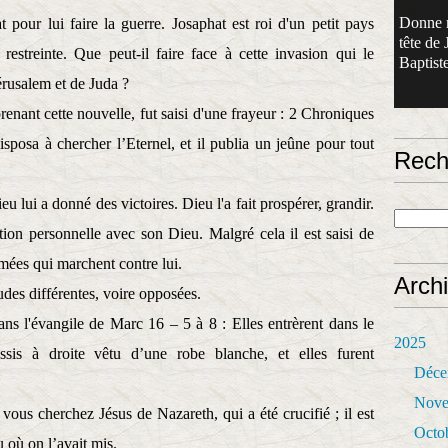
Donne 
pour lui faire la guerre. Josaphat est roi d'un petit pays
tête de 
estreinte. Que peut-il faire face à cette invasion qui le
Baptiste
érusalem et de Juda ?
enant cette nouvelle, fut saisi d'une frayeur : 2 Chroniques
isposa à chercher l’Eternel, et il publia un jeûne pour tout
Rech
u lui a donné des victoires. Dieu l'a fait prospérer, grandir.
ation personnelle avec son Dieu. Malgré cela il est saisi de
rmées qui marchent contre lui.
Arch
udes différentes, voire opposées.
ns l'évangile de Marc 16 – 5 à 8 :
Elles entrèrent dans le
2025
sis à droite vêtu d’une robe blanche, et elles furent
Déce
Nove
 vous cherchez Jésus de Nazareth, qui a été crucifié ; il est
Octo
eu où on l’avait mis.