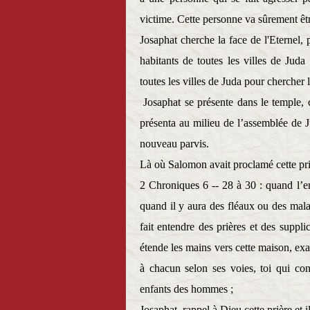
victime. Cette personne va sûrement être
Josaphat cherche la face de l'Eternel,
habitants de toutes les villes de Juda 
toutes les villes de Juda pour chercher l
Josaphat se présente dans le temple, c
présenta au milieu de l’assemblée de J
nouveau parvis.
Là où Salomon avait proclamé cette priè
2 Chroniques 6 -- 28 à 30 : quand l’e
quand il y aura des fléaux ou des mala
fait entendre des prières et des suppli
étende les mains vers cette maison, exa
à chacun selon ses voies, toi qui co
enfants des hommes ;
Josaphat
rappel à Dieu cette prière et il