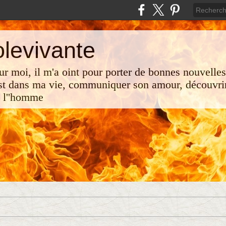
olevivante
 sur moi, il m'a oint pour porter de bonnes nouvelle
st dans ma vie, communiquer son amour, découvrir
e l''homme