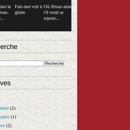
moi la
Fais moi voir ta
Où Jéssus aime
Jean-
gloire
t'il venir se
...
repose...
erche
ives
mbre
(2)
mbre
(1)
bre
(2)