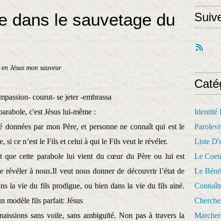
e dans le sauvetage du
Suiv
 en Jésus mon sauveur
Caté
ompassion- courut- se jeter -embrassa
 parabole, c'est Jésus lui-même :
Identité
é données par mon Père, et personne ne connaît qui est le
Parolevi
e, si ce n’est le Fils et celui à qui le Fils veut le révéler.
Liste D'e
it que cette parabole lui vient du cœur du Père ou lui est
Le Coeu
e révéler à nous.
Il veut nous donner de découvrir l’état de
Le Béné
ans la vie du fils prodigue, ou bien dans la vie du fils ainé.
Connaît
 modèle fils parfait: Jésus
Cherche
aissions sans voile, sans ambiguïté. Non pas à travers la
Marcher 