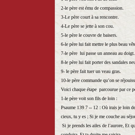
2-le père est ému de compassion.
3-Le père court à sa rencontre.
4-Le père se jette à son cou.
5-le père le couvre de baisers.
6-le père lui fait mettre le plus beau vê
7-le père
lui passe un anneau au doigt.
8-le père lui fait porter des sandales ne
9- le père fait tuer un veau gras.
10-le père commande qu’on se réjouisse
Voici chaque étape
parcourue par ce pè
1-le père voit son fils de loin :
Psaume 139 7 -- 12 :
Où irais je loin d
cieux, tu y es ; Si je me couche au séjou
Si je prends les ailes de l’aurore, Et q
conduira, Et ta droite me saisira.