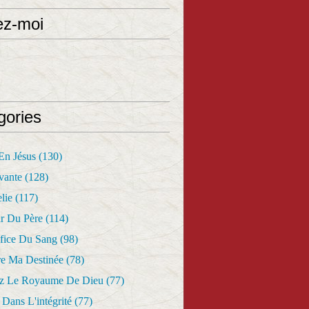
ez-moi
gories
 En Jésus
(130)
vante
(128)
lie
(117)
r Du Père
(114)
fice Du Sang
(98)
re Ma Destinée
(78)
z Le Royaume De Dieu
(77)
Dans L'intégrité
(77)