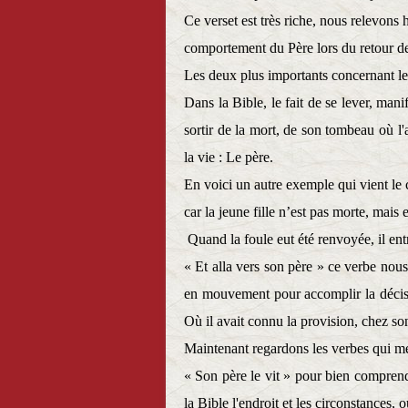
Ce verset est très riche, nous relevons 
comportement du Père lors du retour de 
Les deux plus importants concernant le fi
Dans la Bible, le fait de se lever, mani
sortir de la mort, de son tombeau où l'
la vie : Le père.
En voici un autre exemple qui vient le co
car la jeune fille n’est pas morte, mais e
Quand la foule eut été renvoyée, il entra
« Et alla vers son père » ce verbe nous 
en mouvement pour accomplir la décisio
Où il avait connu la provision, chez so
Maintenant regardons les verbes qui met
« Son père le vit » pour bien comprendr
la Bible l'endroit et les circonstances, 