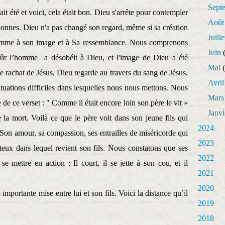
Sept
ait été et voici, cela était bon. Dieu s'arrête pour contempler
Août
s bonnes. Dieu n'a pas changé son regard, même si sa création
Juille
l'homme à son image et à Sa ressemblance. Nous comprenons
Juin
(
 sûr l’homme
a désobéit à Dieu, et l'image de Dieu a été
Mai
(
de rachat de Jésus, Dieu regarde au travers du sang de Jésus.
Avril
situations difficiles dans lesquelles nous nous mettons. Nous
Mars
de ce verset : " Comme il était encore loin son père le vit »
Janvi
e la mort. Voilà ce que le père voit dans son jeune fils qui
2024
ie. Son amour, sa compassion, ses entrailles de miséricorde qui
2023
teux dans lequel revient son fils. Nous constatons que ses
2022
se mettre en action : Il court, il se jette à son cou, et il
2021
2020
 importante mise entre lui et son fils. Voici la distance qu’il
2019
2018