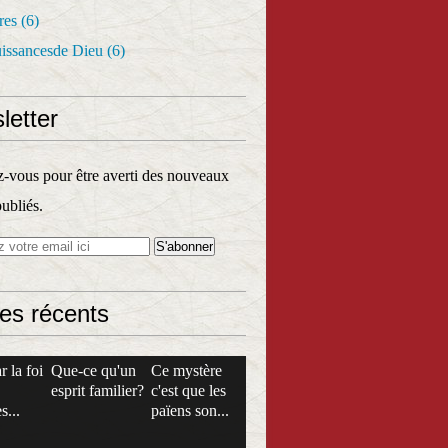
res
(6)
uissancesde Dieu
(6)
letter
vous pour être averti des nouveaux
publiés.
les récents
r la foi
Que-ce qu'un
Ce mystère
esprit familier?
c'est que les
s...
païens son...