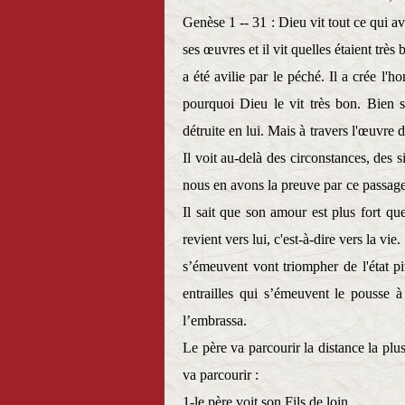
Genèse 1 -- 31 : Dieu vit tout ce qui av
ses œuvres et il vit quelles étaient trè
a été avilie par le péché. Il a crée 
pourquoi Dieu le vit très bon. Bien
détruite en lui. Mais à travers l'œuvre 
Il voit au-delà des circonstances, des 
nous en avons la preuve par ce passage 
Il sait que son amour est plus fort qu
revient vers lui, c'est-à-dire vers la v
s’émeuvent vont triompher de l'état pi
entrailles qui s’émeuvent le pousse à 
l’embrassa.
Le père va parcourir la distance la plus
va parcourir :
1-le père voit son Fils de loin.