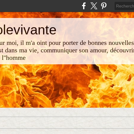
olevivante
 sur moi, il m'a oint pour porter de bonnes nouvelle
st dans ma vie, communiquer son amour, découvrir
e l''homme