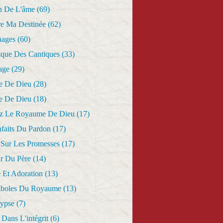
n De L'âme
(69)
re Ma Destinée
(62)
nages
(60)
ique Des Cantiques
(33)
age
(29)
e De Dieu
(28)
e De Dieu
(18)
z Le Royaume De Dieu
(17)
nfaits Du Pardon
(17)
 Sur Les Promesses
(17)
r Du Père
(14)
 Et Adoration
(13)
aboles Du Royaume
(13)
lypse
(7)
Dans L'intégrit
(6)