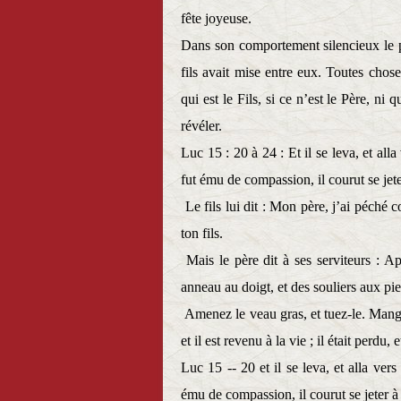
fête joyeuse.
Dans son comportement silencieux le pè
fils avait mise entre eux. Toutes cho
qui est le Fils, si ce n’est le Père, ni q
révéler.
Luc 15 : 20 à 24 :
Et il se leva, et all
fut ému de compassion, il courut se jete
Le fils lui dit : Mon père, j’ai péché c
ton fils.
Mais le père dit à ses serviteurs : Ap
anneau au doigt, et des souliers aux pie
Amenez le veau gras, et tuez-le. Mange
et il est revenu à la vie ; il était perdu,
Luc 15 -- 20 et il se leva, et alla vers
ému de compassion, il courut se jeter à