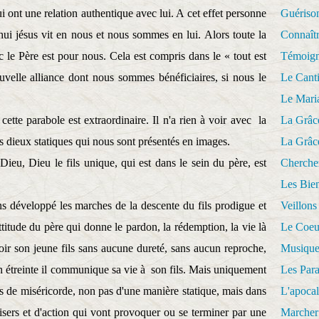
i ont une relation authentique avec lui. A cet effet personne
Guériso
ui jésus vit en nous et nous sommes en lui. Alors toute la
Connaît
c le Père est pour nous. Cela est compris dans le « tout est
Témoig
uvelle alliance dont nous sommes bénéficiaires, si nous le
Le Cant
Le Mari
ette parabole est extraordinaire. Il n'a rien à voir avec
la
La Grâc
s dieux statiques qui nous sont présentés en images.
La Grâc
Dieu, Dieu le fils unique, qui est dans le sein du père, est
Cherche
Les Bie
 développé les marches de la descente du fils prodigue et
Veillons
titude du père qui donne le pardon, la rédemption, la vie là
Le Coeu
voir son jeune fils sans aucune dureté, sans aucun reproche,
Musique
n étreinte il communique sa vie à
son fils. Mais uniquement
Les Par
es de miséricorde, non pas d'une manière statique, mais dans
L'apoca
sers et d'action qui vont provoquer ou se terminer par une
Marcher 