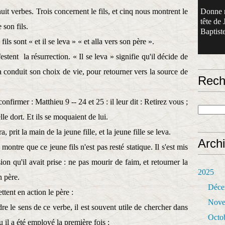
huit verbes. Trois concernent le fils, et cinq nous montrent le
Donne 
tête de 
son fils.
Baptiste
ls sont « et il se leva » « et alla vers son père ».
festent
la résurrection. « Il se leva » signifie qu'il décide de
a conduit son choix de vie, pour retourner vers la source de
Rech
nfirmer : Matthieu 9 -- 24 et 25 : il leur dit : Retirez vous ;
lle dort. Et ils se moquaient de lui.
, prit la main de la jeune fille, et la jeune fille se leva.
Arch
montre que ce jeune fils n'est pas resté statique. Il s'est mis
n qu'il avait prise : ne pas mourir de faim, et retourner la
2025
n père.
Déce
tent en action le père :
Nove
e le sens de ce verbe, il est souvent utile de chercher dans
Octo
ou il a été employé la première fois :