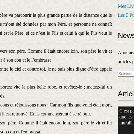
Mes Liv
re va parcourir la plus grande partie de la distance que le
Les 5 P
ses m’ont été données par mon Père, et personne ne connaît
ui est le Père, si ce n’est le Fils et celui à qui le Fils veut le
News
a vers son père. Comme il était encore loin, son père le vit et
Abonnez-
r à son cou et le l’embrassa.
articles 
ontre le ciel et contre toi, je ne suis plus digne d’être appelé
portez vite la plus belle robe, et revêtez-le ; mettez-lui un
Artic
ds.
ons et réjouissons nous ; Car mon fils que voici était mort,
C est pa
 et il est retrouvé. Et ils commencèrent à se réjouir.
que les
 son père. Comme il était encore loin, son père le vit et fut
muraille
 son cou et l'embrassa.