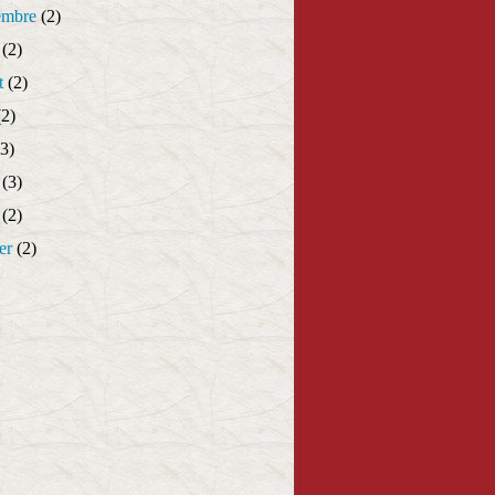
embre
(2)
(2)
t
(2)
2)
3)
(3)
(2)
er
(2)