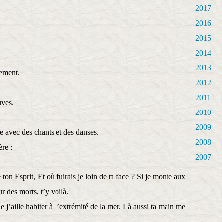
2017
2016
2015
2014
2013
tement.
2012
2011
uves.
2010
2009
 avec des chants et des danses.
2008
re :
2007
e ton Esprit, Et où fuirais je loin de ta face ? Si je monte aux
r des morts, t’y voilà.
ue j’aille habiter à l’extrémité de la mer. Là aussi ta main me