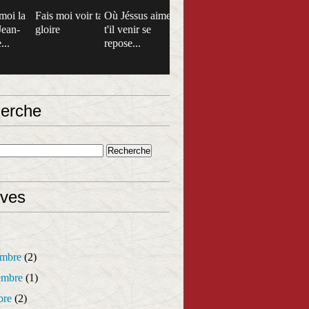
moi la
Fais moi voir ta
Où Jéssus aime
Jean-
gloire
t'il venir se
...
repose...
erche
ives
mbre
(2)
mbre
(1)
bre
(2)