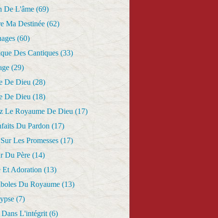
n De L'âme
(69)
re Ma Destinée
(62)
nages
(60)
ique Des Cantiques
(33)
age
(29)
e De Dieu
(28)
e De Dieu
(18)
z Le Royaume De Dieu
(17)
nfaits Du Pardon
(17)
 Sur Les Promesses
(17)
r Du Père
(14)
 Et Adoration
(13)
aboles Du Royaume
(13)
lypse
(7)
Dans L'intégrit
(6)