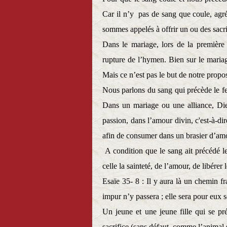
Car il n’y
pas de sang que coule, agré
sommes appelés à offrir un ou des sacri
Dans le mariage, lors de la première 
rupture de l’hymen. Bien sur le mariag
Mais ce n’est pas le but de notre propo
Nous parlons du sang qui précède le fe
Dans un mariage ou une alliance, Die
passion, dans l’amour divin, c'est-à-d
afin de consumer dans un brasier d’am
A condition que le sang ait précédé le
celle la sainteté, de l’amour, de libérer 
Esaïe 35- 8 : Il y aura là un chemin fr
impur n’y passera ; elle sera pour eux s
Un jeune et une jeune fille qui se p
sacrifice (sans défaut, comme l’animal s