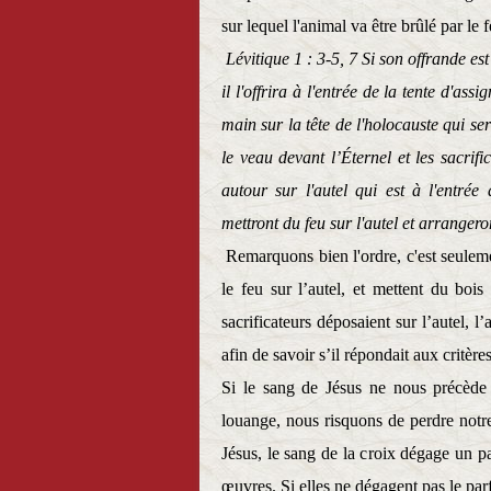
sur lequel l'animal va être brûlé par le f
Lévitique 1 : 3-5, 7 Si son offrande est
il l'offrira à l'entrée de la tente d'as
main sur la tête de l'holocauste qui ser
le veau devant l’Éternel et les sacrific
autour sur l'autel qui est à l'entrée 
mettront du feu sur l'autel et arrangeron
Remarquons bien l'ordre, c'est seuleme
le feu sur l’autel, et mettent du bois
sacrificateurs déposaient sur l’autel, 
afin de savoir s’il répondait aux critèr
Si le sang de Jésus ne nous précède 
louange, nous risquons de perdre notre
Jésus, le sang de la croix dégage un 
œuvres. Si elles ne dégagent pas le par