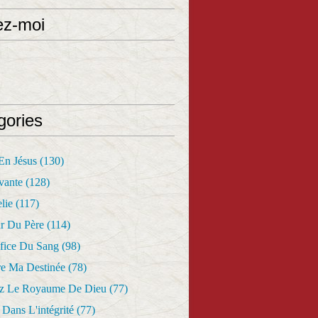
ez-moi
gories
 En Jésus
(130)
vante
(128)
lie
(117)
r Du Père
(114)
fice Du Sang
(98)
re Ma Destinée
(78)
z Le Royaume De Dieu
(77)
Dans L'intégrité
(77)