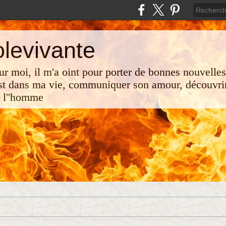
olevivante
 sur moi, il m'a oint pour porter de bonnes nouvelle
st dans ma vie, communiquer son amour, découvrir
e l''homme