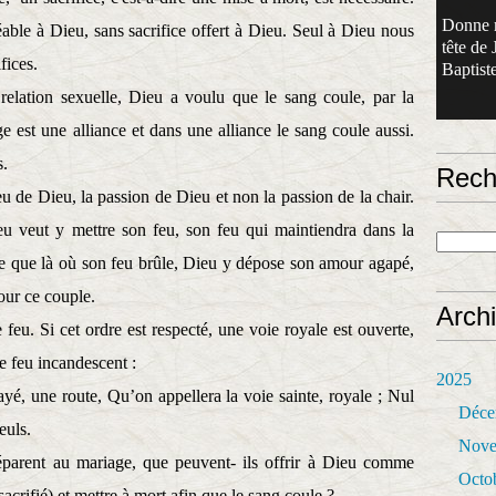
Donne 
able à Dieu, sans sacrifice offert à Dieu. Seul à Dieu nous
tête de 
fices.
Baptiste
relation sexuelle, Dieu a voulu que le sang coule, par la
e est une alliance et dans une alliance le sang coule aussi.
s.
Rech
u de Dieu, la passion de Dieu et non la passion de la chair.
u veut y mettre son feu, son feu qui maintiendra dans la
ire que là où son feu brûle, Dieu y dépose son amour agapé,
our ce couple.
Arch
 feu. Si cet ordre est respecté, une voie royale est ouverte,
le feu incandescent :
2025
ayé, une route, Qu’on appellera la voie sainte, royale ; Nul
Déce
euls.
Nove
réparent au mariage, que peuvent- ils offrir à Dieu comme
Octo
acrifié) et mettre à mort afin que le sang coule ?