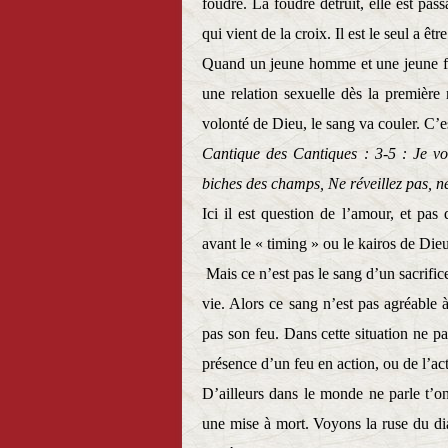
foudre. La foudre détruit, elle est pass
qui vient de la croix. Il est le seul a ê
Quand un jeune homme et une jeune fill
une relation sexuelle dès la première 
volonté de Dieu, le sang va couler. C’es
Cantique des Cantiques : 3-5 : Je vou
biches des champs, Ne réveillez pas, ne 
Ici il est question de l’amour, et pa
avant le « timing » ou le kairos de Dieu
Mais ce n’est pas le sang d’un sacrifice
vie. Alors ce sang n’est pas agréable à 
pas son feu. Dans cette situation ne pa
présence d’un feu en action, ou de l’act
D’ailleurs dans le monde ne parle t’
une mise à mort. Voyons la ruse du dia