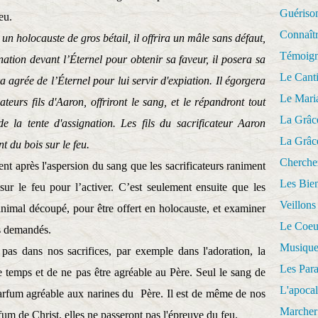
Guériso
eu.
Connaît
 un holocauste de gros bétail, il offrira un mâle sans défaut,
Témoig
signation devant l’Éternel pour obtenir sa faveur, il posera sa
Le Cant
a agrée de l’Éternel pour lui servir d'expiation. Il égorgera
Le Mari
ateurs fils d'Aaron, offriront le sang, et le répandront tout
La Grâc
de la tente d'assignation. Les fils du sacrificateur Aaron
La Grâc
t du bois sur le feu.
Cherche
nt après l'aspersion du sang que les sacrificateurs raniment
Les Bie
 sur le feu pour l’activer. C’est seulement ensuite que les
Veillons
l’animal découpé, pour être offert en holocauste, et examiner
Le Coeu
es demandés.
Musique
pas dans nos sacrifices, par exemple dans l'adoration, la
Les Par
 temps et de ne pas être agréable au Père. Seul le sang de
L'apoca
parfum agréable aux narines du
Père. Il est de même de nos
Marcher 
fum de Christ, elles ne passeront pas l'épreuve du feu.