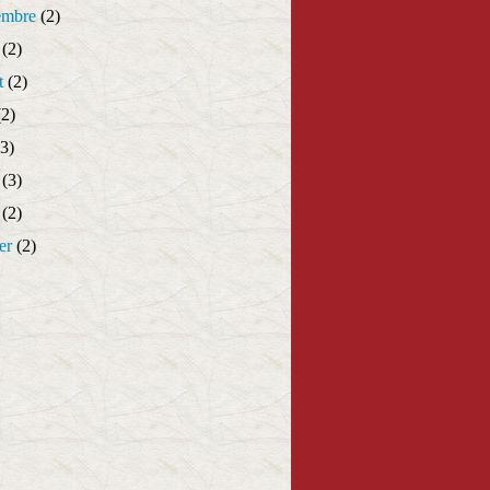
embre
(2)
(2)
t
(2)
2)
3)
(3)
(2)
er
(2)