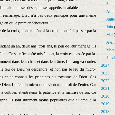
Sept
 chair et de ses désirs, de ses appétits insatiables.
Août
un remariage. Dieu n’a pas deux principes pour une même
Juille
nge en où le premier échouerait
Juin
(
 de la croix, nous ramène à la croix, nous fait passer par la
Mai
(
Avril
dant un an, deux ans, trois ans, le jour de leur mariage, ils
Mars
ieu. Ce sacrifice a été mis à mort, la croix est passée par là.
Janvi
tamment dans leur chair et dans leur âme. Le sang va couler.
2024
à le feu de Dieu va descendre, et non pas le feu du micro-
2023
s et ne connais les principes du royaume de Dieu. Ces
2022
Dieu. Le feu du micro-onde vient tout droit de l’enfer. Car
2021
cultiver, et entretenir la patience et la maitrise de soi. Ce
2020
sprit. Ils sont surement moins populaires que : l’amour, la
2019
2018