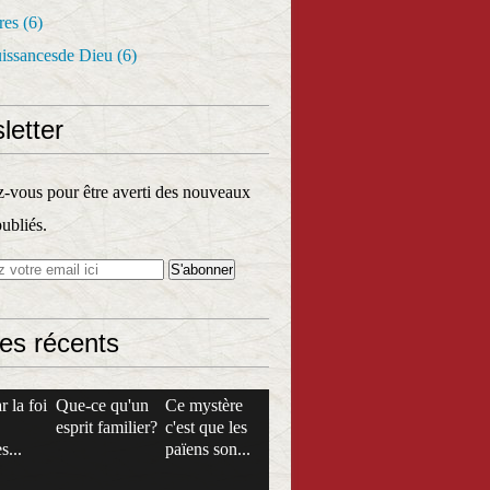
res
(6)
uissancesde Dieu
(6)
letter
vous pour être averti des nouveaux
publiés.
les récents
r la foi
Que-ce qu'un
Ce mystère
esprit familier?
c'est que les
s...
païens son...