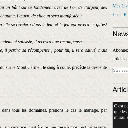
Mes Liv
qu’un bâtit sur ce fondement avec de l’or, de l’argent, des
Les 5 P
du chaume, l’œuvre de chacun sera manifestée ;
u’elle se révélera dans le feu, et le feu éprouvera ce qu’est
News
fondement subsiste, il recevra une récompense.
, il perdra sa récompense ; pour lui, il sera sauvé, mais
Abonnez-
articles 
u sur le Mont Carmel, le sang à coulé, précède la descente
Artic
C est pa
 dans tous les domaines, prenons le cas le mariage, par
que les
muraille
e,
un sacrifice, c'est-à-dire une mise à mort, est nécessaire.