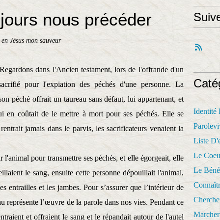
ujours nous précéder
Suiv
 en Jésus mon sauveur
Regardons dans l'Ancien testament, lors de l'offrande d'un
Caté
crifié pour l'expiation des péchés d'une personne. La
on péché offrait un taureau sans défaut, lui appartenant, et
Identité
 lui en coûtait de le mettre à mort pour ses péchés. Elle se
Parolevi
 rentrait jamais dans le parvis, les sacrificateurs venaient la
Liste D'e
Le Coeu
 l'animal pour transmettre ses péchés, et elle égorgeait, elle
Le Béné
llaient le sang, ensuite cette personne dépouillait l'animal,
Connaît
s entrailles et les jambes. Pour s’assurer que l’intérieur de
Cherche
eau représente l’œuvre de la parole dans nos vies. Pendant ce
Marcher 
ntraient et offraient le sang et le répandait autour de l'autel