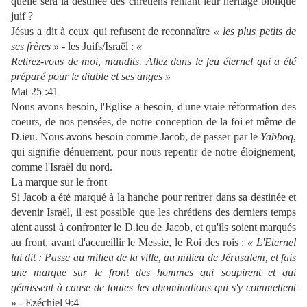
quelle sera la destinée des chrétiens reniant leur héritage biblique
juif ?
Jésus a dit à ceux qui refusent de reconnaître
« les plus petits de
ses frères » -
les Juifs/Israël :
«
Retirez-vous de moi, maudits. Allez dans le feu éternel qui a été
préparé pour le diable et ses anges »
Mat 25 :41
Nous avons besoin, l'Eglise a besoin, d'une vraie réformation des
coeurs, de nos pensées, de notre conception de la foi et même de
D.ieu. Nous avons besoin comme Jacob, de passer par le
Yabboq
,
qui signifie dénuement, pour nous repentir de notre éloignement,
comme l'Israël du nord.
La marque sur le front
Si Jacob a été marqué à la hanche pour rentrer dans sa destinée et
devenir Israël, il est possible que les chrétiens des derniers temps
aient aussi à confronter le D.ieu de Jacob, et qu'ils soient marqués
au front, avant d'accueillir le Messie, le Roi des rois :
« L'Eternel
lui dit : Passe au milieu de la ville, au milieu de Jérusalem, et fais
une marque sur le front des hommes qui soupirent et qui
gémissent à cause de toutes les abominations qui s'y commettent
» -
Ezéchiel 9:4