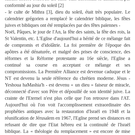
conformité au jour du soleil [2]
- le culte de Mithra [3], dieu du soleil, était très populaire. Le
calendrier grégorien a remplacé le calendrier biblique, les fêtes
juives et bibliques ont été remplacées par des fêtes païennes -
Noël, Pâques, le jour de l'An, la fête des saints, la fête des rois, la
St Valentin, etc. L'Eglise d'aujourd'hui a hérité de ce mélange fait
de compromis et d'idolâtrie. La foi première de l'époque des
apôtres a été dénaturée, et malgré des prises de conscience, des
réformes et la Réforme protestante au 16e siècle, l'Eglise a
continué sa course en acceptant ce mélange et ses
compromissions. La Première Alliance est devenue caduque et le
NT est devenu la seule référence du chrétien moderne. Jésus -
Yeshoua haMashia'h - est devenu « un dieu » faiseur de miracle,
déconnecté d'avec son Père et dépouillé de son identité juive. La
crainte de l'Eternel n'est plus celle que l'on retrouve dans l'AT.
Aujourd'hui où l'on voit l'accomplissement extraordinaire des
prophéties antiques avec la restauration d'Israël en 1948 et la
réunification de Jérusalem en 1967, l'Eglise prend ses distances en
refusant de dire que l'Etat hébreu est la continuité de l'Israël
biblique. La
« théologie du remplacement »
est encore de mise