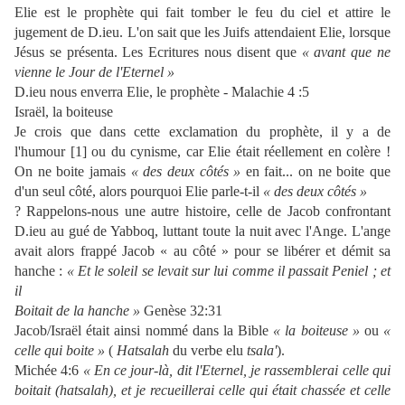
Elie est le prophète qui fait tomber le feu du ciel et attire le
jugement de D.ieu. L'on sait que les Juifs attendaient Elie, lorsque
Jésus se présenta. Les Ecritures nous disent que
« avant que
ne
vienne le Jour de l'Eternel »
D.ieu nous enverra Elie, le prophète -
Malachie 4 :5
Israël, la boiteuse
Je crois que dans cette exclamation du prophète, il y a de
l'humour [1] ou du cynisme, car Elie était réellement en colère !
On ne boite jamais
« des deux côtés »
en fait... on ne boite que
d'un seul côté, alors pourquoi Elie parle-t-il
« des deux côtés »
? Rappelons-nous une autre histoire, celle de Jacob confrontant
D.ieu au gué de Yabboq, luttant toute la nuit avec l'Ange. L'ange
avait alors frappé Jacob « au côté » pour se libérer et démit sa
hanche :
« Et le soleil se levait sur lui comme il passait Peniel ; et
il
Boitait de la hanche »
Genèse 32:31
Jacob/Israël était ainsi nommé dans la Bible
« la boiteuse »
ou
«
celle qui boite »
(
Hatsalah
du verbe elu
tsala'
).
Michée 4:6
« En ce jour-là, dit l'Eternel, je rassemblerai celle qui
boitait (hatsalah), et je recueillerai celle qui était chassée et celle