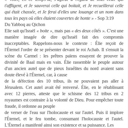
t'affligent, et Je sauverai celle qui boitait, et Je recueillerai celle
qui était chassée, et Je ferai d'elles une louange et un nom dans
tous les pays où elles étaient couvertes de honte » -
Sop 3:19
Du Yabboq au Qichon
Elie sait qu'Israël
« boite »,
mais pas
« des deux côtés ».
C'est une
manière imagée de dire qu'Israël fait des compromis
inacceptables. Rappelons-nous le contexte : Élie reçoit de
l'Éternel l'ordre de se présenter devant le roi Achab. Il s'ensuit la
scène du Carmel : les prêtres païens essayent de prouver la
divinité de Baal mais en vain. Élie rassemble le peuple autour
d'un ancien autel que de pieux Israélites du nord avaient sans
doute élevé à l'Éternel, car, à cause
de la défection des 10 tribus, ils ne pouvaient pas aller à
Jérusalem. Cet autel avait été renversé. Élie, en le rétablissant
avec 12 pierres, atteste que le schisme des 12 tribus en 2
royaumes est contraire à la volonté de Dieu. Pour empêcher toute
fraude, il ordonne au peuple
de verser de l'eau sur l'holocauste et sur l'autel. Puis il implore
l'Éternel, et le feu tombe, consumant l'holocauste et l'autel.
L'Éternel a manifesté ainsi son existence et sa puissance. Les