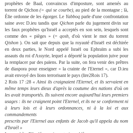
prophètes de Baal, convaincus d'imposture, sont amenés au
torrent de
Qichon
(= qui se courbe),
au pied de la montagne ; là,
Élie ordonne de les égorger. Le
Yabboq
parle d'une confrontation
saine avec D.ieu tandis que
Qichon
parle du jugement divin sur
les faux prophètes qu'Israël a acceptés en son sein, lesquels sont
comme des « pièges » (=
qosh,
d'où vient le mot du torrent
Qishon
). On sait que depuis que la royauté d'Israël est déchirée
en deux parties, le Nord appelé Israël ou Ephraïm a subi les
assauts du roi d'Assyrie, lequel a déporté la population juive pour
la remplacer par des païens. Par la suite, on fera venir des prêtres
de diaspora pour enseigner « la crainte de l'Eternel », car D.ieu
avait envoyé des lions terrorisant le pays (lire
2Rois 17
).
2 Rois 17 :28
« Ainsi ils craignaient l'Eternel, et ils servaient en
même temps leurs dieux d'après la coutume des nations d'où on
les avait transportés. Ils suivent encore aujourd'hui leurs premiers
usages : ils ne craignent point l'Eternel, et ils ne se conforment ni
à leurs lois et à leurs ordonnances, ni à la loi et aux
commandements
prescrits par l'Eternel aux enfants de Jacob qu'il appela du nom
d'Israël »