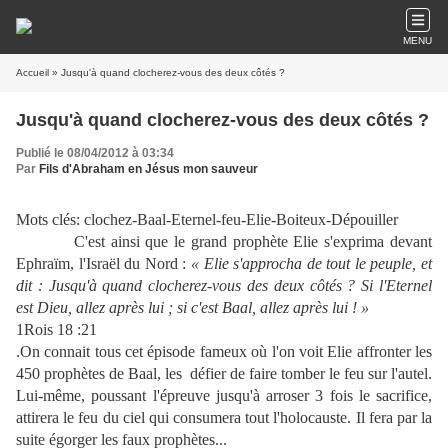
MENU
Accueil
» Jusqu'à quand clocherez-vous des deux côtés ?
Jusqu'à quand clocherez-vous des deux côtés ?
Publié le 08/04/2012 à 03:34
Par
Fils d'Abraham en Jésus mon sauveur
Mots clés: clochez-Baal-Eternel-feu-Elie-Boiteux-Dépouiller
C'est ainsi que le grand prophète Elie s'exprima devant
Ephraïm, l'Israël du Nord :
« Elie s'approcha de tout le peuple, et
dit : Jusqu'à quand clocherez-vous des deux côtés ? Si l'Eternel
est Dieu, allez après lui ; si c'est Baal, allez après lui ! »
1Rois 18 :21
.On connait tous cet épisode fameux où l'on voit Elie affronter les
450 prophètes de Baal, les
défier de faire tomber le feu sur l'autel.
Lui-même, poussant l'épreuve jusqu'à arroser 3 fois le sacrifice,
attirera le feu du ciel qui consumera tout l'holocauste. Il fera par la
suite égorger les faux prophètes...