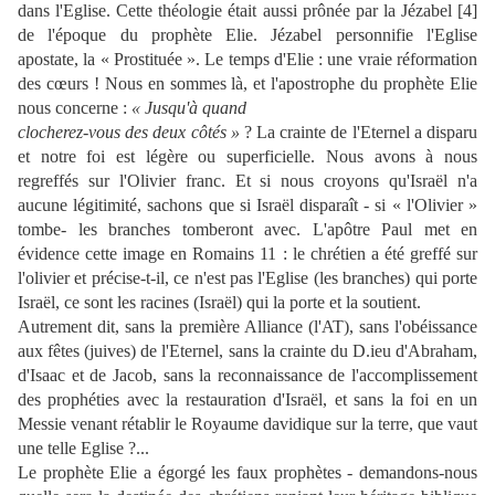
dans l'Eglise. Cette théologie était aussi prônée par la Jézabel [4]
de l'époque du prophète Elie. Jézabel personnifie l'Eglise
apostate, la « Prostituée ».
Le temps d'Elie : une vraie réformation
des cœurs !
Nous en sommes là, et l'apostrophe du prophète Elie
nous concerne :
« Jusqu'à quand
clocherez-vous des deux côtés »
? La crainte de l'Eternel a disparu
et notre foi est légère ou superficielle. Nous avons à nous
regreffés sur l'Olivier franc. Et si nous croyons qu'Israël n'a
aucune légitimité, sachons que si Israël disparaît - si « l'Olivier »
tombe- les branches tomberont avec. L'apôtre Paul met en
évidence cette image en
Romains 11
: le chrétien a été greffé sur
l'olivier et précise-t-il, ce n'est pas l'Eglise (les branches) qui porte
Israël, ce sont les racines (Israël) qui la porte et la soutient.
Autrement dit, sans la première Alliance (l'AT), sans l'obéissance
aux fêtes (juives) de l'Eternel, sans la crainte du D.ieu d'Abraham,
d'Isaac et de Jacob, sans la reconnaissance de l'accomplissement
des prophéties avec la restauration d'Israël, et sans la foi en un
Messie venant rétablir le Royaume davidique sur la terre, que vaut
une telle Eglise ?...
Le prophète Elie a égorgé les faux prophètes - demandons-nous