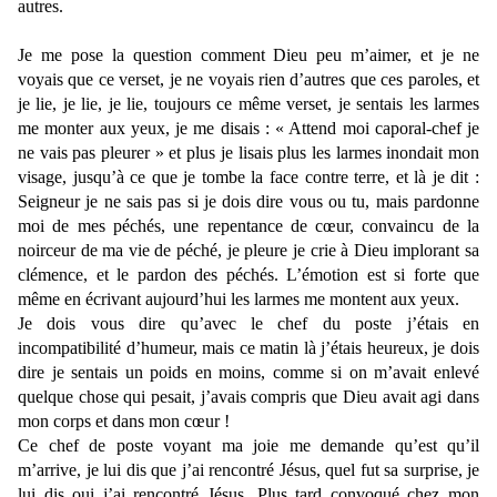
autres.
Je me pose la question comment Dieu peu m’aimer, et je ne
voyais que ce verset, je ne voyais rien d’autres que ces paroles, et
je lie, je lie, je lie, toujours ce même verset, je sentais les larmes
me monter aux yeux, je me disais : « Attend moi caporal-chef je
ne vais pas pleurer » et plus je lisais plus les larmes inondait mon
visage, jusqu’à ce que je tombe la face contre terre, et là je dit :
Seigneur je ne sais pas si je dois dire vous ou tu, mais pardonne
moi de mes péchés, une repentance de cœur, convaincu de la
noirceur de ma vie de péché, je pleure je crie à Dieu implorant sa
clémence, et le pardon des péchés. L’émotion est si forte que
même en écrivant aujourd’hui les larmes me montent aux yeux.
Je dois vous dire qu’avec le chef du poste j’étais en
incompatibilité d’humeur, mais ce matin là j’étais heureux, je dois
dire je sentais un poids en moins, comme si on m’avait enlevé
quelque chose qui pesait, j’avais compris que Dieu avait agi dans
mon corps et dans mon cœur !
Ce chef de poste voyant ma joie me demande qu’est qu’il
m’arrive, je lui dis que j’ai rencontré Jésus, quel fut sa surprise, je
lui dis oui j’ai rencontré Jésus. Plus tard convoqué chez mon