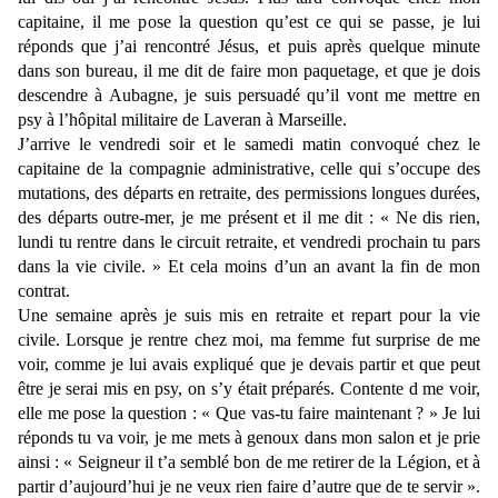
capitaine, il me pose la question qu’est ce qui se passe, je lui
réponds que j’ai rencontré Jésus, et puis après quelque minute
dans son bureau, il me dit de faire mon paquetage, et que je dois
descendre à Aubagne, je suis persuadé qu’il vont me mettre en
psy à l’hôpital militaire de Laveran à Marseille.
J’arrive le vendredi soir et le samedi matin convoqué chez le
capitaine de la compagnie administrative, celle qui s’occupe des
mutations, des départs en retraite, des permissions longues durées,
des départs outre-mer, je me présent et il me dit : « Ne dis rien,
lundi tu rentre dans le circuit retraite, et vendredi prochain tu pars
dans la vie civile. » Et cela moins d’un an avant la fin de mon
contrat.
Une semaine après je suis mis en retraite et repart pour la vie
civile. Lorsque je rentre chez moi, ma femme fut surprise de me
voir, comme je lui avais expliqué que je devais partir et que peut
être je serai mis en psy, on s’y était préparés. Contente d me voir,
elle me pose la question : « Que vas-tu faire maintenant ? » Je lui
réponds tu va voir, je me mets à genoux dans mon salon et je prie
ainsi : « Seigneur il t’a semblé bon de me retirer de la Légion, et à
partir d’aujourd’hui je ne veux rien faire d’autre que de te servir ».