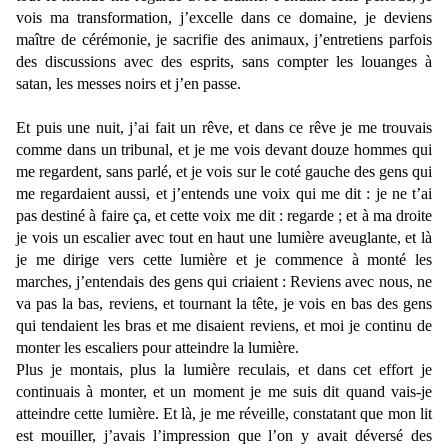
vois ma transformation, j’excelle dans ce domaine, je deviens
maître de cérémonie, je sacrifie des animaux, j’entretiens parfois
des discussions avec des esprits, sans compter les louanges à
satan, les messes noirs et j’en passe.
Et puis une nuit, j’ai fait un rêve, et dans ce rêve je me trouvais
comme dans un tribunal, et je me vois devant douze hommes qui
me regardent, sans parlé, et je vois sur le coté gauche des gens qui
me regardaient aussi, et j’entends une voix qui me dit : je ne t’ai
pas destiné à faire ça, et cette voix me dit : regarde ; et à ma droite
je vois un escalier avec tout en haut une lumière aveuglante, et là
je me dirige vers cette lumière et je commence à monté les
marches, j’entendais des gens qui criaient : Reviens avec nous, ne
va pas la bas, reviens, et tournant la tête, je vois en bas des gens
qui tendaient les bras et me disaient reviens, et moi je continu de
monter les escaliers pour atteindre la lumière.
Plus je montais, plus la lumière reculais, et dans cet effort je
continuais à monter, et un moment je me suis dit quand vais-je
atteindre cette lumière. Et là, je me réveille, constatant que mon lit
est mouiller, j’avais l’impression que l’on y avait déversé des