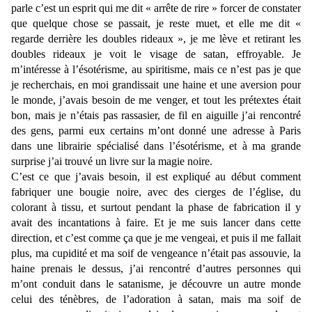
parle c’est un esprit qui me dit « arrête de rire » forcer de constater
que quelque chose se passait, je reste muet, et elle me dit «
regarde derrière les doubles rideaux », je me lève et retirant les
doubles rideaux je voit le visage de satan, effroyable. Je
m’intéresse à l’ésotérisme, au spiritisme, mais ce n’est pas je que
je recherchais, en moi grandissait une haine et une aversion pour
le monde, j’avais besoin de me venger, et tout les prétextes était
bon, mais je n’étais pas rassasier, de fil en aiguille j’ai rencontré
des gens, parmi eux certains m’ont donné une adresse à Paris
dans une librairie spécialisé dans l’ésotérisme, et à ma grande
surprise j’ai trouvé un livre sur la magie noire.
C’est ce que j’avais besoin, il est expliqué au début comment
fabriquer une bougie noire, avec des cierges de l’église, du
colorant à tissu, et surtout pendant la phase de fabrication il y
avait des incantations à faire. Et je me suis lancer dans cette
direction, et c’est comme ça que je me vengeai, et puis il me fallait
plus, ma cupidité et ma soif de vengeance n’était pas assouvie, la
haine prenais le dessus, j’ai rencontré d’autres personnes qui
m’ont conduit dans le satanisme, je découvre un autre monde
celui des ténèbres, de l’adoration à satan, mais ma soif de