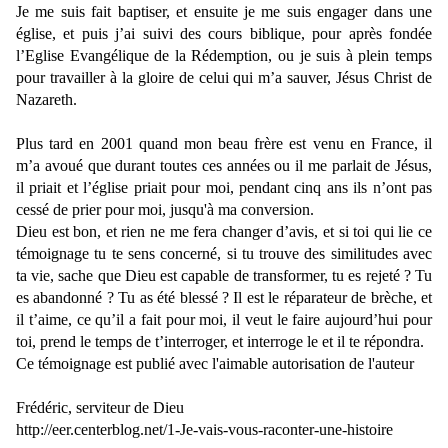
Je me suis fait baptiser, et ensuite je me suis engager dans une
église, et puis j’ai suivi des cours biblique, pour après fondée
l’Eglise Evangélique de la Rédemption, ou je suis à plein temps
pour travailler à la gloire de celui qui m’a sauver, Jésus Christ de
Nazareth.
Plus tard en 2001 quand mon beau frère est venu en France, il
m’a avoué que durant toutes ces années ou il me parlait de Jésus,
il priait et l’église priait pour moi, pendant cinq ans ils n’ont pas
cessé de prier pour moi, jusqu'à ma conversion.
Dieu est bon, et rien ne me fera changer d’avis, et si toi qui lie ce
témoignage tu te sens concerné, si tu trouve des similitudes avec
ta vie, sache que Dieu est capable de transformer, tu es rejeté ? Tu
es abandonné ? Tu as été blessé ? Il est le réparateur de brèche, et
il t’aime, ce qu’il a fait pour moi, il veut le faire aujourd’hui pour
toi, prend le temps de t’interroger, et interroge le et il te répondra.
Ce témoignage est publié avec l'aimable autorisation de l'auteur
Frédéric, serviteur de Dieu
http://eer.centerblog.net/1-Je-vais-vous-raconter-une-histoire