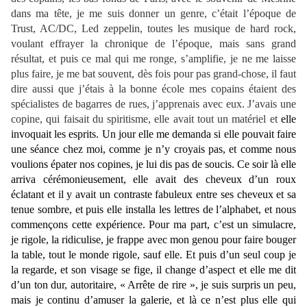
dans ma tête, je me suis donner un genre, c’était l’époque de
Trust, AC/DC, Led zeppelin, toutes les musique de hard rock,
voulant effrayer la chronique de l’époque, mais sans grand
résultat, et puis ce mal qui me ronge, s’amplifie, je ne me laisse
plus faire, je me bat souvent, dès fois pour pas grand-chose, il faut
dire aussi que j’étais à la bonne école mes copains étaient des
spécialistes de bagarres de rues, j’apprenais avec eux. J’avais une
copine, qui faisait du spiritisme, elle avait tout un matériel et
elle
invoquait les esprits. Un jour elle me demanda si elle pouvait faire
une séance chez moi, comme je n’y croyais pas, et comme nous
voulions épater nos copines, je lui dis pas de soucis. Ce soir là elle
arriva cérémonieusement, elle avait des cheveux d’un roux
éclatant et il y avait un contraste fabuleux entre ses cheveux et sa
tenue sombre, et puis elle installa les lettres de l’alphabet, et nous
commençons cette expérience. Pour ma part, c’est un simulacre,
je rigole, la ridiculise, je frappe avec mon genou pour faire bouger
la table, tout le monde rigole, sauf elle. Et puis d’un seul coup je
la regarde, et son visage se fige, il change d’aspect et elle me dit
d’un ton dur, autoritaire, « Arrête de rire », je suis surpris un peu,
mais je continu d’amuser la galerie, et là ce n’est plus elle qui