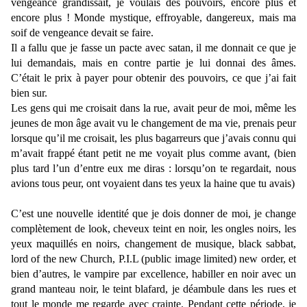
vengeance grandissait, je voulais des pouvoirs, encore plus et
encore plus ! Monde mystique, effroyable, dangereux, mais ma
soif de vengeance devait se faire.
Il a fallu que je fasse un pacte avec satan, il me donnait ce que je
lui demandais, mais en contre partie je lui donnai des âmes.
C’était le prix à payer pour obtenir des pouvoirs, ce que j’ai fait
bien sur.
Les gens qui me croisait dans la rue, avait peur de moi, même les
jeunes de mon âge avait vu le changement de ma vie, prenais peur
lorsque qu’il me croisait, les plus bagarreurs que j’avais connu qui
m’avait frappé étant petit ne me voyait plus comme avant, (bien
plus tard l’un d’entre eux me diras : lorsqu’on te regardait, nous
avions tous peur, ont voyaient dans tes yeux la haine que tu avais)
C’est une nouvelle identité que je dois donner de moi, je change
complètement de look, cheveux teint en noir, les ongles noirs, les
yeux maquillés en noirs, changement de musique, black sabbat,
lord of the new Church, P.I.L (public image limited) new order, et
bien d’autres, le vampire par excellence, habiller en noir avec un
grand manteau noir, le teint blafard, je déambule dans les rues et
tout le monde me regarde avec crainte. Pendant cette période, je