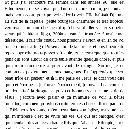
Et puis j’ai rencontré ma femme dans les années 90, elle est
Ethiopienne, on se voyait pendant deux mois par an, je cumulais
mais permission, pour pouvoir aller la voir. Elle habitait Djimma
au sud de la capitale, petite bourgade charmante et très tropical,
verdoyant, un jour elle me dit qu’elle veut aller visiter sa petite
sœur qui habite à Jijiga, 300km avant la frontière Somalienne,
désertique, il fait très chaud, nous prenons l’avion et en 1h de vol
nous sommes à Jijiga. Présentation de la famille, et puis l’heure du
repas approche nous passons à table, et je remarque que tout les
gens qui sont autour de cette table attende quelque chose, et puis
quelqu’un commence à prier avant de manger. Surpris, je ne
comprends pas vraiment, nous mangeons. Et j’apprends que son
beau frère est pasteur, et là il me parle de Jésus, je dois vous dire
que cet époque là je fumais énormément, je buvais beaucoup, je
m’adonnais à la drogue, et puis cet homme vient et me parle de
Jésus ; j’écoute avec plaisir et ça m’amuse de voir la bêtise
humaine, comment pouvions croire en ces choses. Il me parla de
la Bible tous les jours, m’emmena dans son église, mais moi, ce
qui m’intéresse c’est de vivre ma vie. Ce qui est baroque, c’est
que pendant des années, chaque fois que j’allais en Ethiopie, il me
parla de Jésus et moi je rigolais, je me moquais de lui et tout ce