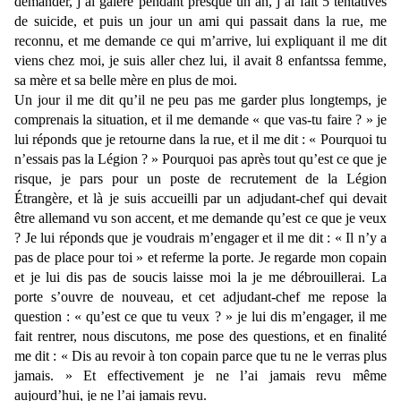
demander, j’ai galéré pendant presque un an, j’ai fait 5 tentatives
de suicide, et puis un jour un ami qui passait dans la rue, me
reconnu, et me demande ce qui m’arrive, lui expliquant il me dit
viens chez moi, je suis aller chez lui, il avait 8 enfantssa femme,
sa mère et sa belle mère en plus de moi.
Un jour il me dit qu’il ne peu pas me garder plus longtemps, je
comprenais la situation, et il me demande « que vas-tu faire ? » je
lui réponds que je retourne dans la rue, et il me dit : « Pourquoi tu
n’essais pas la Légion ? » Pourquoi pas après tout qu’est ce que je
risque, je pars pour un poste de recrutement de la Légion
Étrangère, et là je suis accueilli par un adjudant-chef qui devait
être allemand vu son accent, et me demande qu’est ce que je veux
? Je lui réponds que je voudrais m’engager et il me dit : « Il n’y a
pas de place pour toi » et referme la porte. Je regarde mon copain
et je lui dis pas de soucis laisse moi la je me débrouillerai. La
porte s’ouvre de nouveau, et cet adjudant-chef me repose la
question : « qu’est ce que tu veux ? » je lui dis m’engager, il me
fait rentrer, nous discutons, me pose des questions, et en finalité
me dit : « Dis au revoir à ton copain parce que tu ne le verras plus
jamais. » Et effectivement je ne l’ai jamais revu même
aujourd’hui, je ne l’ai jamais revu.