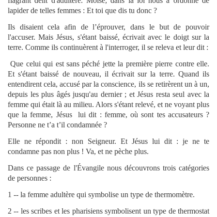
flagrant délit d'adultère. Moïse, dans la loi nous a ordonné de
lapider de telles femmes : Et toi que dis tu donc ?
Ils disaient cela afin de l’éprouver, dans le but de pouvoir
l'accuser. Mais Jésus, s'étant baissé, écrivait avec le doigt sur la
terre. Comme ils continuèrent à l'interroger, il se releva et leur dit :
Que celui qui est sans péché jette la première pierre contre elle.
Et s'étant baissé de nouveau, il écrivait sur la terre. Quand ils
entendirent cela, accusé par la conscience, ils se retirèrent un à un,
depuis les plus âgés jusqu'au dernier ; et Jésus resta seul avec la
femme qui était là au milieu. Alors s'étant relevé, et ne voyant plus
que la femme, Jésus lui dit : femme, où sont tes accusateurs ?
Personne ne t’a t’il condamnée ?
Elle ne répondit : non Seigneur. Et Jésus lui dit : je ne te
condamne pas non plus ! Va, et ne pèche plus.
Dans ce passage de l'Évangile nous découvrons trois catégories
de personnes :
1 -- la femme adultère qui symbolise un type de thermomètre.
2 -- les scribes et les pharisiens symbolisent un type de thermostat