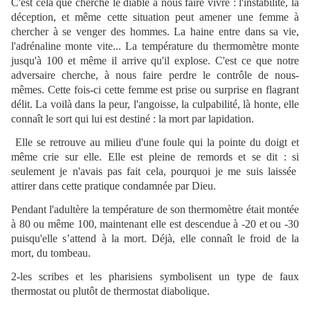
C'est cela que cherche le diable à nous faire vivre : l'instabilité, la
déception, et même cette situation peut amener une femme à
chercher à se venger des hommes. La haine entre dans sa vie,
l'adrénaline monte vite... La température du thermomètre monte
jusqu'à 100 et même il arrive qu'il explose. C'est ce que notre
adversaire cherche, à nous faire perdre le contrôle de nous-
mêmes. Cette fois-ci cette femme est prise ou surprise en flagrant
délit. La voilà dans la peur, l'angoisse, la culpabilité, là honte, elle
connaît le sort qui lui est destiné : la mort par lapidation.
Elle se retrouve au milieu d'une foule qui la pointe du doigt et
même crie sur elle. Elle est pleine de remords et se dit : si
seulement je n'avais pas fait cela, pourquoi je me suis laissée
attirer dans cette pratique condamnée par Dieu.
Pendant l'adultère la température de son thermomètre était montée
à 80 ou même 100, maintenant elle est descendue à -20 et ou -30
puisqu'elle s’attend à la mort. Déjà, elle connaît le froid de la
mort, du tombeau.
2-les scribes et les pharisiens symbolisent un type de faux
thermostat ou plutôt de thermostat diabolique.