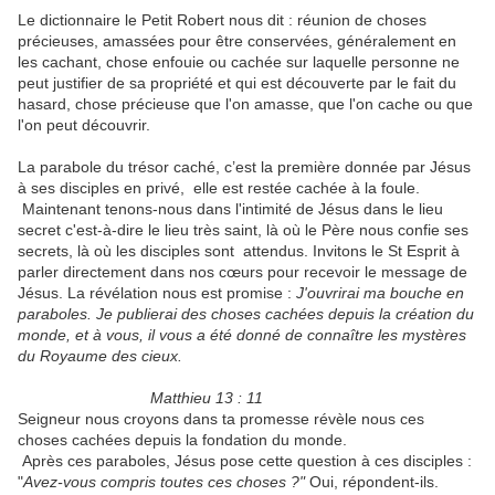
Le dictionnaire le Petit Robert nous dit : réunion de choses
précieuses, amassées pour être conservées, généralement en
les cachant, chose enfouie ou cachée sur laquelle personne ne
peut justifier de sa propriété et qui est découverte par le fait du
hasard, chose précieuse que l'on amasse, que l'on cache ou que
l'on peut découvrir.
La parabole du trésor caché, c’est la première donnée par Jésus
à ses disciples en privé, elle est restée cachée à la foule.
Maintenant tenons-nous dans l'intimité de Jésus dans le lieu
secret c'est-à-dire le lieu très saint, là où le Père nous confie ses
secrets, là où les disciples sont attendus. Invitons le St Esprit à
parler directement dans nos cœurs pour recevoir le message de
Jésus. La révélation nous est promise :
J'ouvrirai ma bouche en
paraboles. Je publierai
des choses cachées depuis la création du
monde, et à vous, il vous a été donné de
connaître les mystères
du Royaume des cieux.
Matthieu 13 : 11
Seigneur nous croyons dans ta promesse révèle nous ces
choses cachées depuis la fondation du monde.
Après ces paraboles, Jésus pose cette question à ces disciples :
"
Avez-vous compris
toutes ces choses ?"
Oui, répondent-ils.