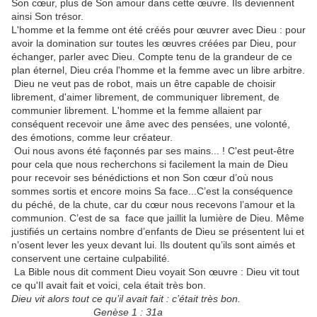
Son cœur, plus de Son amour dans cette œuvre. Ils deviennent
ainsi Son trésor.
L'homme et la femme ont été créés pour œuvrer avec Dieu : pour
avoir la domination sur toutes les œuvres créées par Dieu, pour
échanger, parler avec Dieu. Compte tenu de la grandeur de ce
plan éternel, Dieu créa l'homme et la femme avec un libre arbitre.
Dieu ne veut pas de robot, mais un être capable de choisir
librement, d'aimer librement, de communiquer librement, de
communier librement. L'homme et la femme allaient par
conséquent recevoir une âme avec des pensées, une volonté,
des émotions, comme leur créateur.
Oui nous avons été façonnés par ses mains... ! C'est peut-être
pour cela que nous recherchons si facilement la main de Dieu
pour recevoir ses bénédictions et non Son cœur d’où nous
sommes sortis et encore moins Sa face...C’est la conséquence
du péché, de la chute, car du cœur nous recevons l’amour et la
communion. C’est de sa face que jaillit la lumière de Dieu. Même
justifiés un certains nombre d’enfants de Dieu se présentent lui et
n’osent lever les yeux devant lui. Ils doutent qu’ils sont aimés et
conservent une certaine culpabilité.
La Bible nous dit comment Dieu voyait Son œuvre : Dieu vit tout
ce qu'Il avait fait et voici, cela était très bon.
Dieu vit alors tout ce qu’il avait fait : c’était très bon.
Genèse 1 : 31a