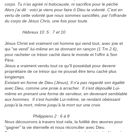
corps. Tu n'as agréé ni holocauste, ni sacrifice pour le péché.
Alors j'ai dit : voici je viens pour faire ô Dieu ta volonté. C'est en
vertu de cette volonté que nous sommes sanctifiés, par l'offrande
du corps de Jésus Chris, une fois pour toute.
Hébreux 10 :5 : 7 et 10
Jésus Christ est vraiment cet homme qui vend tout, avec joie et
qui "se vend"
lui-même en se donnant en rançon
(1 Tm 2.6)
,
pour racheter ce trésor caché dans le monde et l'offrir à Son
Père.
Jésus a vraiment vendu tout ce qu'Il possédait pour devenir
propriétaire de ce trésor qui ne pouvait être tenu caché plus
longtemps.
Existant en forme de Dieu (Jésus), Il n'a pas regardé son égalité
avec Dieu, comme une proie à arracher. Il s'est dépouillé Lui-
même en prenant une forme de serviteur, en devenant semblable
aux hommes. Il s'est humilié Lui-même, se rendant obéissant
jusqu'à la mort, même jusqu'à la mort sur une croix.
Philippiens 2 : 6 à 8
Nous découvrons à travers tout cela, la futilité des œuvres pour
"gagner" la vie éternelle et nous réconcilier avec Dieu.