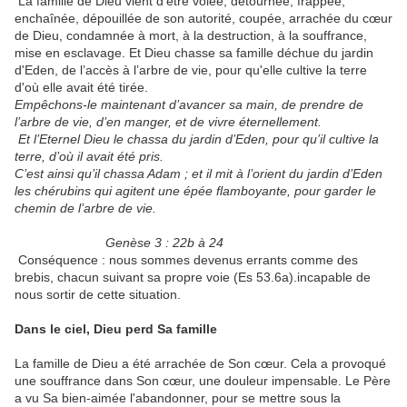
La famille de Dieu vient d'être volée, détournée, frappée,
enchaînée, dépouillée de son autorité, coupée, arrachée du cœur
de Dieu, condamnée à mort, à la destruction, à la souffrance,
mise en esclavage. Et Dieu chasse sa famille déchue du jardin
d'Eden, de l’accès à l’arbre de vie, pour qu'elle cultive la terre
d'où elle avait été tirée.
Empêchons-le maintenant d’avancer sa main, de prendre de
l’arbre de vie, d’en manger, et de vivre éternellement.
Et l’Eternel Dieu le chassa du jardin d’Eden, pour qu’il cultive la
terre, d’où il avait été pris.
C’est ainsi qu’il chassa Adam ; et il mit à l’orient du jardin d’Eden
les chérubins qui agitent une épée flamboyante, pour garder le
chemin de l’arbre de vie.
Genèse 3 : 22b à 24
Conséquence : nous sommes devenus errants comme des
brebis, chacun suivant sa propre voie (Es 53.6a).incapable de
nous sortir de cette situation.
Dans le ciel, Dieu perd Sa famille
La famille de Dieu a été arrachée de Son cœur. Cela a provoqué
une souffrance dans Son cœur, une douleur impensable. Le Père
a vu Sa bien-aimée l'abandonner, pour se mettre sous la