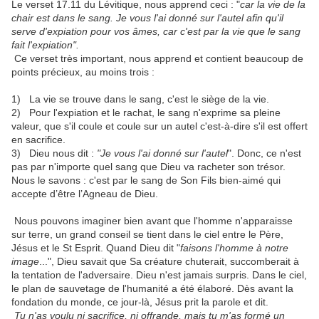
Le verset 17.11 du Lévitique, nous apprend ceci : "
car la vie de la
chair est dans le sang. Je vous l'ai donné sur l'autel afin qu'il
serve d'expiation pour vos âmes, car c'est par la vie que le sang
fait l'expiation".
Ce verset très important, nous apprend et contient beaucoup de
points précieux, au moins trois :
1) La vie se trouve dans le sang, c'est le siège de la vie.
2) Pour l'expiation et le rachat, le sang n'exprime sa pleine
valeur, que s'il coule et coule sur un autel c'est-à-dire s'il est offert
en sacrifice.
3) Dieu nous dit :
"Je vous l'ai donné sur l'autel
". Donc, ce n'est
pas par n'importe quel sang que Dieu va racheter son trésor.
Nous le savons : c'est par le sang de Son Fils bien-aimé qui
accepte d’être l’Agneau de Dieu.
Nous pouvons imaginer bien avant que l'homme n'apparaisse
sur terre, un grand conseil se tient dans le ciel entre le Père,
Jésus et le St Esprit. Quand Dieu dit "
faisons l'homme à notre
image
...", Dieu savait que Sa créature chuterait, succomberait à
la tentation de l'adversaire. Dieu n'est jamais surpris. Dans le ciel,
le plan de sauvetage de l'humanité a été élaboré. Dès avant la
fondation du monde, ce jour-là, Jésus prit la parole et dit.
Tu n'as voulu ni sacrifice, ni offrande, mais tu m'as formé un