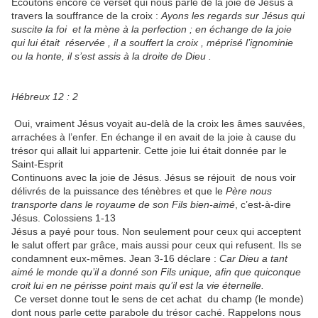
Ecoutons encore ce verset qui nous parle de la joie de Jésus à
travers la souffrance de la croix :
Ayons les regards sur Jésus qui
suscite la foi et la mène à la perfection ; en échange de la joie
qui lui était réservée , il a souffert la croix , méprisé l’ignominie
ou la honte, il s’est assis à la droite de Dieu .
Hébreux 12 : 2
Oui, vraiment Jésus voyait au-delà de la croix les âmes sauvées,
arrachées à l’enfer. En échange il en avait de la joie à cause du
trésor qui allait lui appartenir. Cette joie lui était donnée par le
Saint-Esprit
Continuons avec la joie de Jésus. Jésus se réjouit de nous voir
délivrés de la puissance des ténèbres et que le
Père nous
transporte dans le royaume de son Fils bien-aimé
, c’est-à-dire
Jésus. Colossiens 1-13
Jésus a payé pour tous. Non seulement pour ceux qui acceptent
le salut offert par grâce, mais aussi pour ceux qui refusent. Ils se
condamnent eux-mêmes. Jean 3-16 déclare :
Car Dieu a tant
aimé le monde qu’il a donné son Fils unique, afin que quiconque
croit lui en ne périsse point mais qu’il est la vie éternelle.
Ce verset donne tout le sens de cet achat du champ (le monde)
dont nous parle cette parabole du trésor caché. Rappelons nous