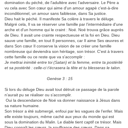
domination du péché, de l'adultère avec l'adversaire. Le Père a
vu cela avec Son cœur qui aime d'un amour agapè c'est-à-dire
inconditionnel, un amour sans faiblesse, dans Sa justice.
Dieu hait le péché. Il manifeste Sa colère à travers le déluge.
Malgré cela, Il va se réserver une famille par l'intermédiaire d'une
arche et d'un homme qui le craint : Noé. Noé trouva grâce auprès
de Dieu. Il avait une crainte respectueuse et la foi en Dieu. Dieu
sauve une famille, en tout 8 personnes, car Il aime Ses œuvres et
dans Son cœur Il conserve la vision de se créer une famille
nombreuse qui deviendra son héritage, son trésor. C'est à travers
cette famille ou ce reste que va s'accomplir :
Je mettrai inimitié entre toi (Satan) et la femme, entre ta postérité
et sa postérité : celle-ci t’écrasera la tête et tu blesseras le talon
.
Genèse 3 : 15
Si lors du déluge Dieu avait tout détruit ce passage de la parole
n’aurait pu se réaliser ou s’accomplir.
Oui la descendance de Noé va donner naissance à Jésus dans
sa nature humaine.
Son trésor a été submergé, enfoui par les vagues de l'enfer. Mais
elle existe toujours, même caché aux yeux du monde qui est
sous la domination du Malin. Le diable tient captif ce trésor. Mais
Dieu connaît les cœurs, la souffrance des cœurs. Dans sa