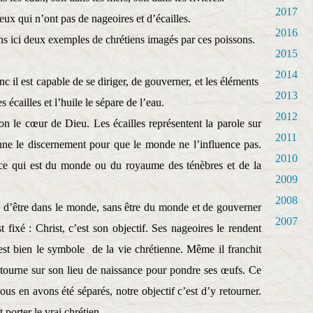
2017
ux qui n’ont pas de nageoires et d’écailles.
2016
 ici deux exemples de chrétiens imagés par ces poissons.
2015
2014
c il est capable de se diriger, de gouverner, et les éléments
2013
s écailles et l’huile le sépare de l’eau.
2012
n le cœur de Dieu. Les écailles représentent la parole sur
2011
onne le discernement pour que le monde ne l’influence pas.
2010
r ce qui est du monde ou du royaume des ténèbres et de la
2009
2008
 d’être dans le monde, sans être du monde et de gouverner
2007
t fixé : Christ, c’est son objectif. Ses nageoires le rendent
est bien le symbole
de la vie chrétienne. Même il franchit
tourne sur son lieu de naissance pour pondre ses œufs. Ce
us en avons été séparés, notre objectif c’est d’y retourner.
 porter le vrai chrétien.