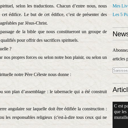
pirituel, selon les traductions. Chacun d’entre nous, nous
Mes Liv
cet édifice. Le but de cet édifice, c’est de présenter des
Les 5 P
t agréables par Jésus-Christ.
assage de la bible que nous constitueront un groupe de
News
qualifiés pour offrir des sacrifices spirituels.
uelle ?
Abonnez-
 nos propres forces ou selon notre bon plaisir, ou selon un
articles 
irituelle notre Père Céleste nous donne :
Artic
son plan d’assemblage : le tabernacle qui a été construit
C est pa
re angulaire sur laquelle doit être édifiée la construction :
que les
ou les responsables religieux (c'est-à-dire tous ceux qui ne
muraille