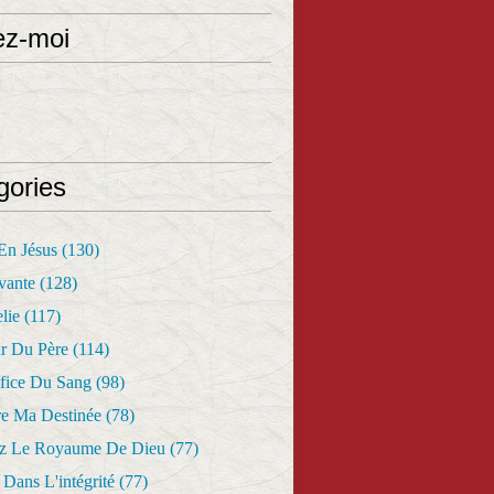
ez-moi
gories
 En Jésus
(130)
vante
(128)
lie
(117)
r Du Père
(114)
fice Du Sang
(98)
re Ma Destinée
(78)
z Le Royaume De Dieu
(77)
Dans L'intégrité
(77)