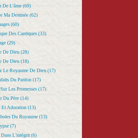
n De L'âme
(69)
re Ma Destinée
(62)
nages
(60)
ique Des Cantiques
(33)
age
(29)
e De Dieu
(28)
e De Dieu
(18)
z Le Royaume De Dieu
(17)
nfaits Du Pardon
(17)
 Sur Les Promesses
(17)
r Du Père
(14)
 Et Adoration
(13)
aboles Du Royaume
(13)
lypse
(7)
Dans L'intégrit
(6)