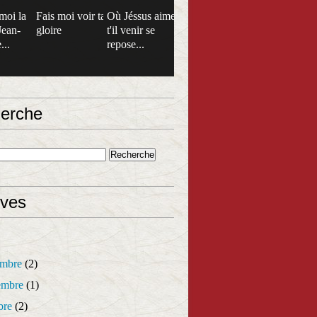
moi la
Fais moi voir ta
Où Jéssus aime
Jean-
gloire
t'il venir se
...
repose...
erche
ives
mbre
(2)
mbre
(1)
bre
(2)