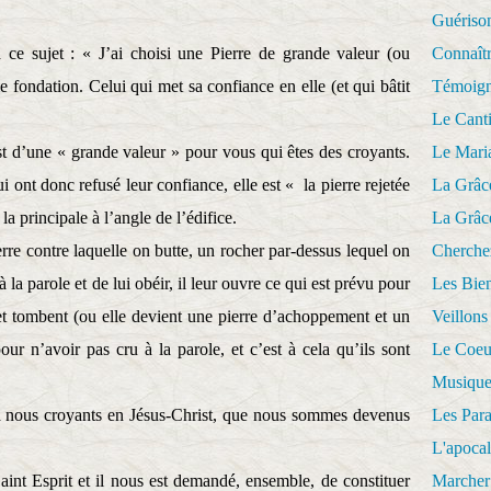
Guériso
 à ce sujet : « J’ai choisi une Pierre de grande valeur (ou
Connaît
 fondation. Celui qui met sa confiance en elle (et qui bâtit
Témoig
Le Cant
st d’une « grande valeur » pour vous qui êtes des croyants.
Le Mari
 ont donc refusé leur confiance, elle est « la pierre rejetée
La Grâc
la principale à l’angle de l’édifice.
La Grâc
erre contre laquelle on butte, un rocher par-dessus lequel on
Cherche
 la parole et de lui obéir, il leur ouvre ce qui est prévu pour
Les Bie
» et tombent (ou elle devient une pierre d’achoppement et un
Veillons
our n’avoir pas cru à la parole, et c’est à cela qu’ils sont
Le Coeu
Musique
à nous croyants en Jésus-Christ, que nous sommes devenus
Les Par
L'apoca
nt Esprit et il nous est demandé, ensemble, de constituer
Marcher 