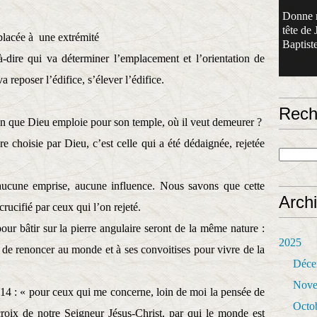
Donne 
tête de 
placée à
une extrémité
Baptiste
-dire qui va déterminer l’emplacement et l’orientation de
a reposer l’édifice, s’élever l’édifice.
Rech
on que Dieu emploie pour son temple, où il veut demeurer ?
re choisie par Dieu, c’est celle qui a été dédaignée, rejetée
aucune emprise, aucune influence. Nous savons que cette
Arch
rucifié par ceux qui l’on rejeté.
our bâtir sur la pierre angulaire seront de la même nature :
2025
é de renoncer au monde et à ses convoitises pour vivre de la
Déce
Nove
.14 : « pour ceux qui me concerne, loin de moi la pensée de
Octo
croix de notre Seigneur Jésus-Christ, par qui le monde est