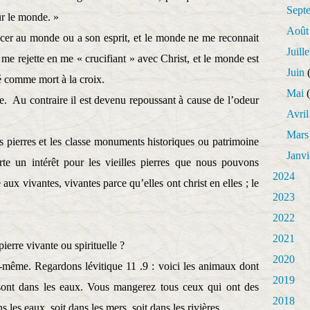
Sept
ur le monde. »
Août
er au monde ou a son esprit, et le monde ne me reconnait
Juille
me rejette en me « crucifiant » avec Christ, et le monde est
Juin
(
ré comme mort à la croix.
Mai
(
e.
Au contraire il est devenu repoussant à cause de l’odeur
Avril
Mars
s pierres et les classe monuments historiques ou patrimoine
Janvi
rte un intérêt pour les vieilles pierres que nous pouvons
2024
 aux vivantes, vivantes parce qu’elles ont christ en elles ; le
2023
2022
2021
ierre vivante ou spirituelle ?
2020
-même. Regardons lévitique 11 .9 : voici les animaux dont
2019
ont dans les eaux. Vous mangerez tous ceux qui ont des
2018
s les eaux, soit dans les mers, soit dans les rivières.