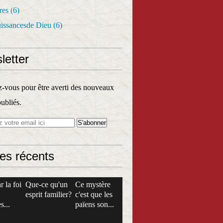
res
(6)
uissancesde Dieu
(6)
letter
vous pour être averti des nouveaux
publiés.
les récents
r la foi
Que-ce qu'un
Ce mystère
esprit familier?
c'est que les
s...
païens son...