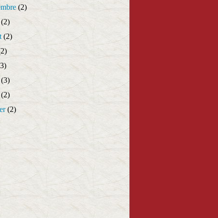
embre
(2)
(2)
t
(2)
2)
3)
(3)
(2)
er
(2)