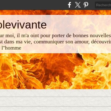
olevivante
 sur moi, il m'a oint pour porter de bonnes nouvelle
st dans ma vie, communiquer son amour, découvrir
e l''homme