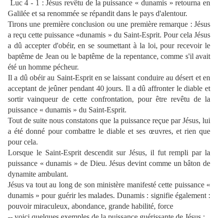
Luc 4 - 1 : Jésus revêtu de la puissance « dunamis » retourna en
Galilée et sa renommée se répandit dans le pays d'alentour.
Tirons une première conclusion ou une première remarque : Jésus
a reçu cette puissance «dunamis » du Saint-Esprit. Pour cela Jésus
a dû accepter d'obéir, en se soumettant à la loi, pour recevoir le
baptême de Jean ou le baptême de la repentance, comme s'il avait
été un homme pécheur.
Il a dû obéir au Saint-Esprit en se laissant conduire au désert et en
acceptant de jeûner pendant 40 jours. Il a dû affronter le diable et
sortir vainqueur de cette confrontation, pour être revêtu de la
puissance « dunamis » du Saint-Esprit.
Tout de suite nous constatons que la puissance reçue par Jésus, lui
a été donné pour combattre le diable et ses œuvres, et rien que
pour cela.
Lorsque le Saint-Esprit descendit sur Jésus, il fut rempli par la
puissance « dunamis » de Dieu. Jésus devint comme un bâton de
dynamite ambulant.
Jésus va tout au long de son ministère manifesté cette puissance «
dunamis » pour guérir les malades. Dunamis : signifie également :
pouvoir miraculeux, abondance, grande habilité, force
-- voici quelques exemples de la puissance guérissante de Jésus :