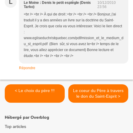
L
Le Moine : Denis le petit espiègle (Denis
10/12/2010
Tarko)
23:56
<br /> <br /> À qui de droit :<br /> <br /> <br /> Bonjour, j'ai
traduit il y a des années un livre sur la doctrine du Saint-
Esprit. Je crois que cela va vous intéresser. Voici le lien direct
:
www.egliseduchristquebec.com/pdf/mission_et_le_medium_d
u_st_esprit.pdf (Bien sûr, si vous avez le<br /> temps de le
lire, vous allez apprécier ce document) Bonne lecture et
étude.<br /> <br /> <br /> <br />
Répondre
< Le choix du père !!!
Le coeur du Père à travers
le don du Saint-Esprit >
Hébergé par Overblog
Top articles