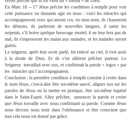
verset précise que la foi vient du « rhéma » de Dieu.
En Marc 16 -- 17 Jésus précise les conditions à remplir pour voir
cette puissance ou dunamis agir en nous : voici les miracles qui
accompagneront ceux qui auront cru, en mon nom, ils chasseront
les démons, ils parleront de nouvelles langues, il saisir les
serpents, s’il boive quelque breuvage mortel, il ne leur fera pas de
mal, ils s'imposeront les mains aux malades, et les malades seront
guéris.
Le seigneur, après leur avoir parlé, fut enlevé au ciel, il s'est assis
à la droite de Dieu. Et ils s’en allèrent prêcher partout. Le
Seigneur
travaillait avec eux, et confirmait la parole « logos » par
les
miracles qui l’accompagnaient.
Conclusion : la première condition à remplir consiste à croire dans
le nom Jésus, c'est-à-dire être soi-même sauvé, aligner nos sur les
paroles de Jésus ou la mettre en pratique, être soi-même baptisé
dans le Saint-Esprit. Allez prêcher,
annoncer la parole et croire
que Jésus travaille avec nous confirmant sa parole. Comme Jésus
nous devons nous tenir dans l'obéissance et être conscient que
tout cela nous est donné par grâce.