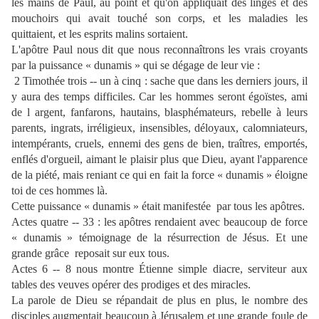
les mains de Paul, au point et qu'on appliquait des linges et des
mouchoirs qui avait touché son corps, et les maladies les
quittaient, et les esprits malins sortaient.
L'apôtre Paul nous dit que nous reconnaîtrons les vrais croyants
par la puissance « dunamis » qui se dégage de leur vie :
2 Timothée trois -- un à cinq : sache que dans les derniers jours, il
y aura des temps difficiles. Car les hommes seront égoïstes, ami
de l argent, fanfarons, hautains, blasphémateurs, rebelle à leurs
parents, ingrats, irréligieux, insensibles, déloyaux, calomniateurs,
intempérants, cruels, ennemi des gens de bien, traîtres, emportés,
enflés d'orgueil, aimant le plaisir plus que Dieu, ayant l'apparence
de la piété, mais reniant ce qui en fait la force « dunamis » éloigne
toi de ces hommes là.
Cette puissance « dunamis » était manifestée
par tous les apôtres.
Actes quatre -- 33 : les apôtres rendaient avec beaucoup de force
« dunamis » témoignage de la résurrection de Jésus. Et une
grande grâce
reposait sur eux tous.
Actes 6 -- 8 nous montre Étienne simple diacre, serviteur aux
tables des veuves opérer des prodiges et des miracles.
La parole de Dieu se répandait de plus en plus, le nombre des
disciples augmentait beaucoup à Jérusalem et une grande foule de