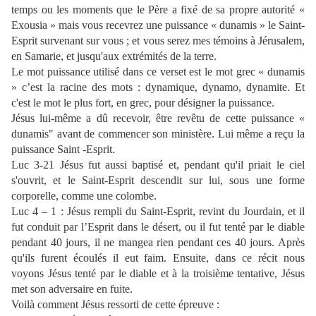
temps ou les moments que le Père a fixé de sa propre autorité «
Exousia » mais vous recevrez une puissance « dunamis » le Saint-
Esprit survenant sur vous ; et vous serez mes témoins à Jérusalem,
en Samarie, et jusqu'aux extrémités de la terre.
Le mot puissance utilisé dans ce verset est le mot grec « dunamis
» c’est la racine des mots : dynamique, dynamo, dynamite. Et
c'est le mot le plus fort, en grec, pour désigner la puissance.
Jésus lui-même a dû recevoir, être revêtu de cette puissance «
dunamis" avant de commencer son ministère. Lui même a reçu la
puissance Saint -Esprit.
Luc 3-21 Jésus fut aussi baptisé et, pendant qu'il priait le ciel
s'ouvrit, et le Saint-Esprit descendit sur lui, sous une forme
corporelle, comme une colombe.
Luc 4 – 1 : Jésus rempli du Saint-Esprit, revint du Jourdain, et il
fut conduit par l’Esprit dans le désert, ou il fut tenté par le diable
pendant 40 jours, il ne mangea rien pendant ces 40 jours. Après
qu'ils furent écoulés il eut faim. Ensuite, dans ce récit nous
voyons Jésus tenté par le diable et à la troisième tentative, Jésus
met son adversaire en fuite.
Voilà comment Jésus ressorti de cette épreuve :