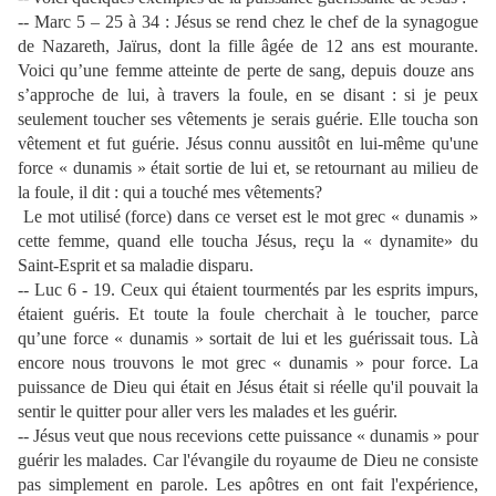
-- Marc 5 – 25 à 34 : Jésus se rend chez le chef de la synagogue
de Nazareth, Jaïrus, dont la fille âgée de 12 ans est mourante.
Voici qu’une femme atteinte de perte de sang, depuis douze ans
s’approche de lui, à travers la foule, en se disant : si je peux
seulement toucher ses vêtements je serais guérie. Elle toucha son
vêtement et fut guérie. Jésus connu aussitôt en lui-même qu'une
force « dunamis » était sortie de lui et, se retournant au milieu de
la foule, il dit : qui a touché mes vêtements?
Le mot utilisé (force) dans ce verset est le mot grec « dunamis »
cette femme, quand elle toucha Jésus, reçu la « dynamite» du
Saint-Esprit et sa maladie disparu.
-- Luc 6 - 19. Ceux qui étaient tourmentés par les esprits impurs,
étaient guéris. Et toute la foule cherchait à le toucher, parce
qu’une force « dunamis » sortait de lui et les guérissait tous. Là
encore nous trouvons le mot grec « dunamis » pour force. La
puissance de Dieu qui était en Jésus était si réelle qu'il pouvait la
sentir le quitter pour aller vers les malades et les guérir.
-- Jésus veut que nous recevions cette puissance « dunamis » pour
guérir les malades. Car l'évangile du royaume de Dieu ne consiste
pas simplement en parole. Les apôtres en ont fait l'expérience,