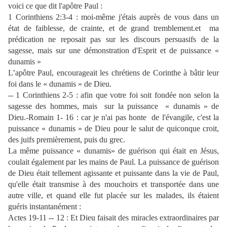
voici ce que dit l'apôtre Paul :
1 Corinthiens 2:3-4 : moi-même j'étais auprès de vous dans un
état de faiblesse, de crainte, et de grand tremblement.et
ma
prédication ne reposait pas sur les discours persuasifs de la
sagesse, mais sur une démonstration d'Esprit et de puissance «
dunamis »
L’apôtre Paul, encourageait les chrétiens de Corinthe à bâtir leur
foi dans le « dunamis » de Dieu.
-- 1 Corinthiens 2-5 : afin que votre foi soit fondée non selon la
sagesse des hommes, mais
sur la puissance
« dunamis » de
Dieu.-Romain 1- 16 : car je n'ai pas honte
de l'évangile, c'est la
puissance « dunamis » de Dieu pour le salut de quiconque croit,
des juifs premièrement, puis du grec.
La même puissance « dunamis» de guérison qui était en Jésus,
coulait également par les mains de Paul. La puissance de guérison
de Dieu était tellement agissante et puissante dans la vie de Paul,
qu'elle était transmise à des mouchoirs et transportée dans une
autre ville, et quand elle fut placée sur les malades, ils étaient
guéris instantanément :
Actes 19-11 -- 12 : Et Dieu faisait des miracles extraordinaires par