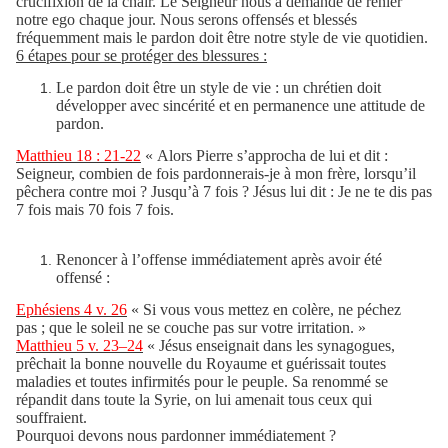
crucifixion de la chair. Le Seigneur nous a demandé de renier
notre ego chaque jour. Nous serons offensés et blessés
fréquemment mais le pardon doit être notre style de vie quotidien.
6 étapes pour se protéger des blessures :
Le pardon doit être un style de vie : un chrétien doit
développer avec sincérité et en permanence une attitude de
pardon.
Matthieu 18 : 21-22
« Alors Pierre s’approcha de lui et dit :
Seigneur, combien de fois pardonnerais-je à mon frère, lorsqu’il
pêchera contre moi ? Jusqu’à 7 fois ? Jésus lui dit : Je ne te dis pas
7 fois mais 70 fois 7 fois.
Renoncer à l’offense immédiatement après avoir été
offensé :
Ephésiens 4 v. 26
« Si vous vous mettez en colère, ne péchez
pas ; que le soleil ne se couche pas sur votre irritation. »
Matthieu 5 v. 23–24
« Jésus enseignait dans les synagogues,
prêchait la bonne nouvelle du Royaume et guérissait toutes
maladies et toutes infirmités pour le peuple. Sa renommé se
répandit dans toute la Syrie, on lui amenait tous ceux qui
souffraient.
Pourquoi devons nous pardonner immédiatement ?