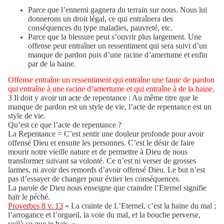
Parce que l’ennemi gagnera du terrain sur nous. Nous lui
donnerons un droit légal, ce qui entraînera des
conséquences du type maladies, pauvreté, etc.
Parce que la blessure peut s’ouvrir plus largement. Une
offense peut entraîner un ressentiment qui sera suivi d’un
manque de pardon puis d’une racine d’amertume et enfin
par de la haine.
Offense entraîne un ressentiment qui entraîne une faute de pardon
qui entraîne à une racine d’amertume et qui entraîne à de la haine.
3 Il
doit y avoir un acte de repentance : Au même titre que le
manque de pardon est un style de vie, l’acte de repentance est un
style de vie.
Qu’est ce que l’acte de repentance ?
La Repentance = C’est sentir une douleur profonde pour avoir
offensé Dieu et ensuite les personnes. C’est le désir de faire
mourir notre vieille nature et de permettre à Dieu de nous
transformer suivant sa volonté. Ce n’est ni verser de grosses
larmes, ni avoir des remords d’avoir offensé Dieu. Le but n’est
pas d’essayer de changer pour éviter les conséquences.
La parole de Dieu nous enseigne que craindre l’Eternel signifie
haïr le péché.
Proverbes 8 v. 13
« La crainte de L’Eternel, c’est la haine du mal ;
l’arrogance et l’orgueil, la voie du mal, et la bouche perverse,
voilà ce que je hais. »