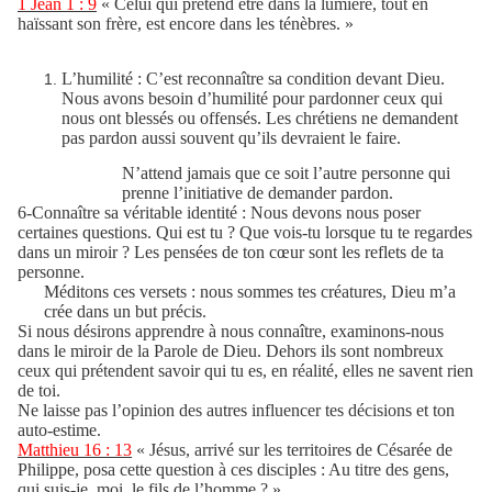
1 Jean 1 : 9
« Celui qui prétend être dans la lumière, tout en
haïssant son frère, est encore dans les ténèbres. »
L’humilité : C’est reconnaître sa condition devant Dieu.
Nous avons besoin d’humilité pour pardonner ceux qui
nous ont blessés ou offensés. Les chrétiens ne demandent
pas pardon aussi souvent qu’ils devraient le faire.
N’attend jamais que ce soit l’autre personne qui
prenne l’initiative de demander pardon.
6-Connaître sa véritable identité : Nous devons nous poser
certaines questions. Qui est tu ? Que vois-tu lorsque tu te regardes
dans un miroir ? Les pensées de ton cœur sont les reflets de ta
personne.
Méditons ces versets : nous sommes tes créatures, Dieu m’a
crée dans un but précis.
Si nous désirons apprendre à nous connaître, examinons-nous
dans le miroir de la Parole de Dieu. Dehors ils sont nombreux
ceux qui prétendent savoir qui tu es, en réalité, elles ne savent rien
de toi.
Ne laisse pas l’opinion des autres influencer tes décisions et ton
auto-estime.
Matthieu 16 : 13
« Jésus, arrivé sur les territoires de Césarée de
Philippe, posa cette question à ces disciples : Au titre des gens,
qui suis-je, moi, le fils de l’homme ? »