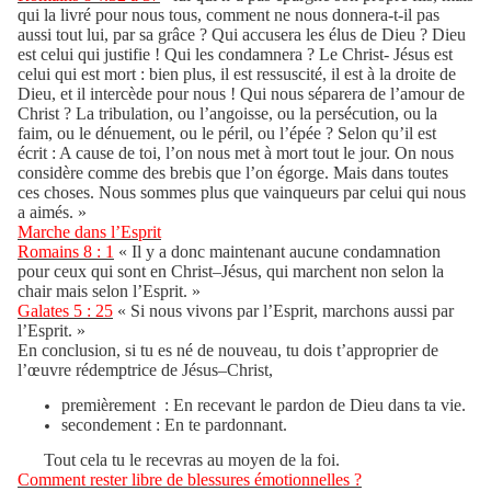
qui la livré pour nous tous, comment ne nous donnera-t-il pas
aussi tout lui, par sa grâce ? Qui accusera les élus de Dieu ? Dieu
est celui qui justifie ! Qui les condamnera ? Le Christ- Jésus est
celui qui est mort : bien plus, il est ressuscité, il est à la droite de
Dieu, et il intercède pour nous ! Qui nous séparera de l’amour de
Christ ? La tribulation, ou l’angoisse, ou la persécution, ou la
faim, ou le dénuement, ou le péril, ou l’épée ? Selon qu’il est
écrit : A cause de toi, l’on nous met à mort tout le jour. On nous
considère comme des brebis que l’on égorge. Mais dans toutes
ces choses. Nous sommes plus que vainqueurs par celui qui nous
a aimés. »
Marche dans l’Esprit
Romains 8 : 1
« Il y a donc maintenant aucune condamnation
pour ceux qui sont en Christ–Jésus, qui marchent non selon la
chair mais selon l’Esprit. »
Galates 5 : 25
« Si nous vivons par l’Esprit, marchons aussi par
l’Esprit. »
En conclusion, si tu es né de nouveau, tu dois t’approprier de
l’œuvre rédemptrice de Jésus–Christ,
premièrement : En recevant le pardon de Dieu dans ta vie.
secondement : En te pardonnant.
Tout cela tu le recevras au moyen de la foi.
Comment rester libre de blessures émotionnelles ?