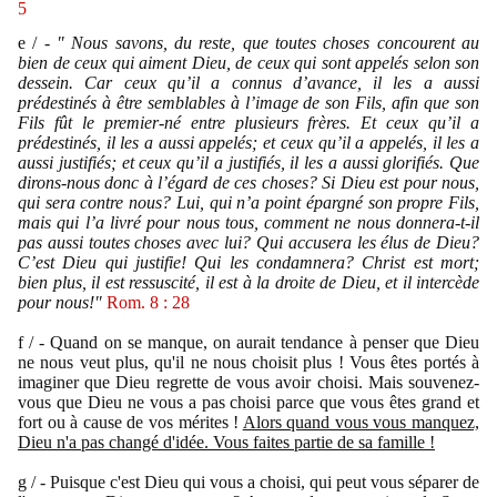
5
e / -
" Nous savons, du reste, que toutes choses concourent au
bien de ceux qui aiment Dieu, de ceux qui sont appelés selon son
dessein. Car ceux qu’il a connus d’avance, il les a aussi
prédestinés à être semblables à l’image de son Fils, afin que son
Fils fût le premier-né entre plusieurs frères. Et ceux qu’il a
prédestinés, il les a aussi appelés; et ceux qu’il a appelés, il les a
aussi justifiés; et ceux qu’il a justifiés, il les a aussi glorifiés. Que
dirons-nous donc à l’égard de ces choses? Si Dieu est pour nous,
qui sera contre nous? Lui, qui n’a point épargné son propre Fils,
mais qui l’a livré pour nous tous, comment ne nous donnera-t-il
pas aussi toutes choses avec lui? Qui accusera les élus de Dieu?
C’est Dieu qui justifie! Qui les condamnera? Christ est mort;
bien plus, il est ressuscité, il est à la droite de Dieu, et il intercède
pour nous!"
Rom. 8 : 28
f / - Quand on se manque, on aurait tendance à penser que Dieu
ne nous veut plus, qu'il ne nous choisit plus ! Vous êtes portés à
imaginer que Dieu regrette de vous avoir choisi.
Mais souvenez-
vous que Dieu ne vous a pas choisi parce que vous êtes grand et
fort ou à cause de vos mérites !
Alors quand vous vous manquez,
Dieu n'a pas changé d'idée. Vous faites partie de sa famille !
g / - Puisque c'est Dieu qui vous a choisi, qui peut vous séparer de