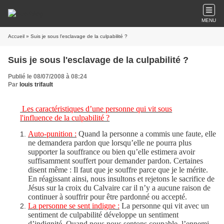
MENU
Accueil
» Suis je sous l'esclavage de la culpabilité ?
Suis je sous l'esclavage de la culpabilité ?
Publié le 08/07/2008 à 08:24
Par
louis trifault
Les caractéristiques d’une personne qui vit sous
l'influence de la culpabilité ?
Auto-punition :
Quand la personne a commis une faute, elle
ne demandera pardon que lorsqu’elle ne pourra plus
supporter la souffrance ou bien qu’elle estimera avoir
suffisamment souffert pour demander pardon. Certaines
disent même : Il faut que je souffre parce que je le mérite.
En réagissant ainsi, nous insultons et rejetons le sacrifice de
Jésus sur la croix du Calvaire car il n’y a aucune raison de
continuer à souffrir pour être pardonné ou accepté.
La personne se sent indigne :
La personne qui vit avec un
sentiment de culpabilité développe un sentiment
d’indignité. Quand nous nous sentons coupable, l’ennemi