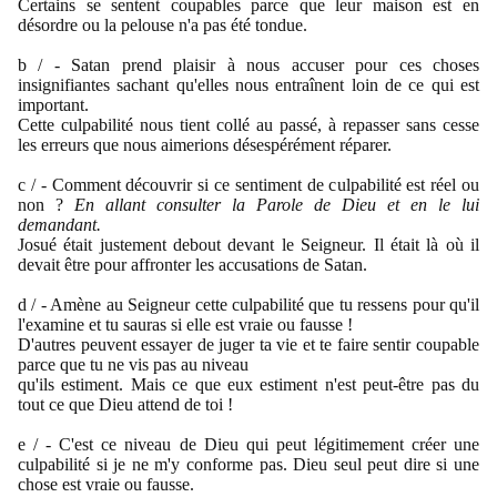
Certains se sentent coupables parce que leur maison est en
désordre ou la pelouse n'a pas été tondue.
b / - Satan prend plaisir à nous accuser pour ces choses
insignifiantes sachant qu'elles nous entraînent loin de ce qui est
important.
Cette culpabilité nous tient collé au passé, à repasser sans cesse
les erreurs que nous aimerions désespérément réparer.
c / -
Comment découvrir si ce sentiment de culpabilité est réel ou
non ?
En allant consulter la Parole de Dieu et en le lui
demandant.
Josué était justement debout devant le Seigneur. Il était là où il
devait être pour affronter les accusations de Satan.
d / -
Amène au Seigneur cette culpabilité que tu ressens pour qu'il
l'examine et tu sauras si elle est vraie ou fausse !
D'autres peuvent essayer de juger ta vie et te faire sentir coupable
parce que tu ne vis pas au niveau
qu'ils estiment. Mais ce que eux estiment n'est peut-être pas du
tout ce que Dieu attend de toi !
e / - C'est ce niveau de Dieu qui peut légitimement créer une
culpabilité si je ne m'y conforme pas. Dieu seul peut dire si une
chose est vraie ou fausse.