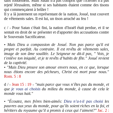
sans fondement. Mais Satan n'a pas compris que l'Éternel n'a pas
rejeté Jérusalem, même si ses habitants étaient comme des tisons
qui commençaient à brûler !
Il y a là justement un représentant de la nation, Josué, tout couvert
de vêtements sales. Il est lui, un tison arraché au feu !
c / - Pour Satan c'était fini, la nation d'Israël était perdue, et il se
sentait en droit de se présenter et d'apporter des accusations contre
le Souverain Sacrificateur.
•
Mais Dieu a compassion de Josué. Non pas parce qu'il est
propre et parfait. Au contraire. Il est revêtu de vêtements sales,
image de son âme souillée. Le Seigneur ne dit-il pas, " Vois, je
t’enlève ton iniquité, et je te revêts d’habits de fête.
" Josué revient
de la captivité.
•
"Mais Dieu prouve son amour envers nous, en ce que, lorsque
nous étions encore des pécheurs, Christ est mort pour nous."
Rom. 5 : 8
d / -
Jean 15 : 19
-
"mais parce que vous n’êtes pas du monde, et
que
je vous ai choisis
du milieu du monde, à cause de cela le
monde vous hait."
•
"Écoutez, mes frères bien-aimés:
Dieu n’a-t-il pas choisi
les
pauvres aux yeux du monde, pour qu’ils soient riches en la foi, et
héritiers du royaume qu’il a promis à ceux qui l’aiment?"
Jac. 2 :