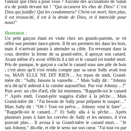
l'amour que Dieu a pour vous ? Aucune des accusations de Satan
n'a de poids devant lui !
"Qui accusera les élus de Dieu? C’est
Dieu qui justifie! Qui les condamnera? Christ est mort; bien plus,
il est ressuscité, il est à la droite de Dieu, et il intercède pour
nous!"
Illustration :
Un petit garçon étant en visite chez ses grands-parents, se vit
offrir son premier lance-pierre. Il fit ses premiers tirs dans les bois,
mais il n'arrivait jamais à atteindre sa cible. En revenant dans la
cour, derrière la ferme de sa grand-mère, il aperçut son canard.
Avant même d'y avoir réfléchi il a tiré et le canard est tombé mort.
Pris de panique, le garçon a caché le canard sous une pile de bois
; c'est alors qu'il s'est rendu compte que sa sœur Sally avait tout
vu, MAIS ELLE NE DIT RIEN… Au repas de midi, Grand-
mère dit : "Sally, faisons la vaisselle…" Mais Sally dit : "Johnny
m'a dit qu'il aiderait à la cuisine aujourd'hui. Pas vrai Johnny…?"
Puis avec un clin d'œil, elle lui murmura, "Rappelle-toi le canard
!" Après midi, Grand-père suggéra d'aller à la pêche… Mais
Grand-mère dit : "J'ai besoin de Sally pour préparer le souper…"
Mais Sally dit : "Oh ! Tout est prévu… Johnny veut le faire"…
"Rappelle-toi le canard…!" Et Sally alla à la pêche… Après
plusieurs jours à faire les corvées de Sally et les siennes, il n'en
pouvait plus… Il avoua à sa Grand-mère le canard mort… "Je
sais Johnny," dit-elle, et elle le serra sur son cœur. "J'ai tout vu par