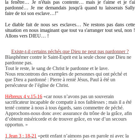
la fenêtre… Je n'étais pas contente… mais je t'aime et je t'ai
pardonné… Je me demandais jusqu'à quand tu laisserais Sally
faire de toi son esclave…!"
Le diable fait de nous ses esclaves… Ne restons pas dans cette
situation en nous imaginant que tout va s'arranger tout seul, non !
Allons vers DIEU… !
Existe-t-il certains péchés que Dieu ne peut pas pardonner ?
Blasphémer contre le Saint-Esprit est la seule chose que Dieu ne
pardonne pas.
Tout le reste, le sang de Christ le pardonne et le lave.
Nous rencontrons des exemples de personnes qui ont péché et
que Dieu a pardonné : Pierre à renié Jésus, Paul à été un
persécuteur de l’église de Christ.
Hébreux 4 v.15-16
«car nous n’avons pas un souverain
sacrificateur incapable de compatir à nos faiblesses ; mais il a été
tenté comme à nous à tous égards, sans commettre de péché.
Approchons-nous donc avec assurance du trône de la grâce, afin
d’obtenir miséricorde et de trouver grâce, en vue d’un secours
opportun. »
1 Jean 3 : 18-21
«petit enfant n’aimons pas en parole ni avec la