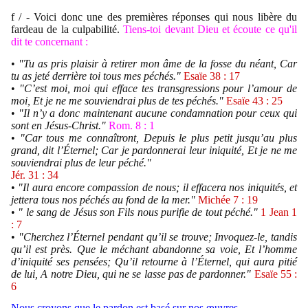
f / -
Voici donc une des premières réponses qui nous libère du
fardeau de la culpabilité.
Tiens-toi devant Dieu et écoute ce qu'il
dit te concernant :
•
"Tu as pris plaisir à retirer mon âme de la fosse du néant, Car
tu as jeté derrière toi tous mes péchés."
Esaïe 38 : 17
•
"C’est moi, moi qui efface tes transgressions pour l’amour de
moi, Et je ne me souviendrai plus de tes péchés."
Esaïe 43 : 25
•
"Il n’y a donc maintenant aucune condamnation pour ceux qui
sont en Jésus-Christ."
Rom. 8 : 1
•
"Car tous me connaîtront, Depuis le plus petit jusqu’au plus
grand, dit l’Éternel; Car je pardonnerai leur iniquité, Et je ne me
souviendrai plus de leur péché."
Jér. 31 : 34
•
"Il aura encore compassion de nous; il effacera nos iniquités, et
jettera tous nos péchés au fond de la mer."
Michée 7 : 19
•
" le sang de Jésus son Fils nous purifie de tout péché."
1
Jean 1
: 7
•
"Cherchez l’Éternel pendant qu’il se trouve; Invoquez-le, tandis
qu’il est près. Que le méchant abandonne sa voie, Et l’homme
d’iniquité ses pensées; Qu’il retourne à l’Éternel, qui aura pitié
de lui, A notre Dieu, qui ne se lasse pas de pardonner."
Esaïe 55 :
6
Nous croyons que le pardon est basé sur nos œuvres.