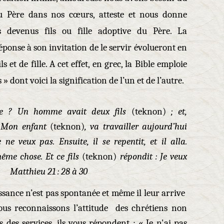
du Père dans nos cœurs, atteste et nous donne
 devenus fils ou fille adoptive du Père. La
ponse à son invitation de le servir évolueront en
 et de fille. A cet effet, en grec, la Bible emploie
» dont voici la signification de l’un et de l’autre.
e ? Un homme avait deux fils
(teknon)
; et,
 : Mon enfant
(teknon)
, va travailler aujourd’hui
ne veux pas. Ensuite, il se repentit, et il alla.
même chose. Et ce fils
(teknon)
répondit : Je veux
s. Matthieu 21 : 28 à 30
sance n’est pas spontanée et même il leur arrive
Nous reconnaissons l’attitude des chrétiens non
des services, ils vous répondent : « Je n'ai pas