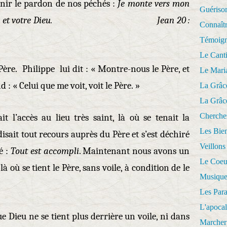
enir le pardon de nos péchés :
Je monte vers mon
Guériso
s mon Dieu et votre Dieu. Jean 20 :
Connaît
Témoig
Le Cant
ère. Philippe lui dit : « Montre-nous le Père, et
Le Mari
nd : « Celui que me voit, voit le Père. »
La Grâc
La Grâc
Cherche
t l’accès au lieu très saint, là où se tenait la
Les Bie
isait tout recours auprès du Père et s’est déchiré
Veillons
é :
Tout est accompli
. Maintenant nous avons un
Le Coeu
là où se tient le Père, sans voile, à condition de le
Musique
Les Par
L'apoca
 Dieu ne se tient plus derrière un voile, ni dans
Marcher 