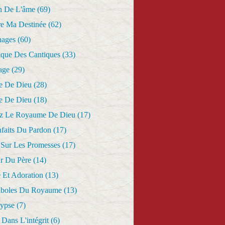
n De L'âme
(69)
re Ma Destinée
(62)
nages
(60)
ique Des Cantiques
(33)
age
(29)
e De Dieu
(28)
e De Dieu
(18)
z Le Royaume De Dieu
(17)
nfaits Du Pardon
(17)
 Sur Les Promesses
(17)
r Du Père
(14)
 Et Adoration
(13)
aboles Du Royaume
(13)
lypse
(7)
Dans L'intégrit
(6)