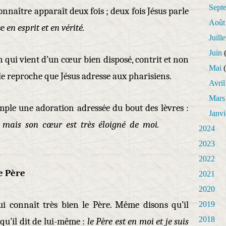
Sept
connaître apparaît deux fois ; deux fois Jésus parle
Août
se
en esprit et en vérité.
Juille
Juin
(
 qui vient d’un cœur bien disposé, contrit et non
Mai
(
 le reproche que Jésus adresse aux pharisiens.
Avril
Mars
mple une adoration adressée du bout des lèvres :
Janvi
es, mais son cœur est très éloigné de moi.
2024
2023
2022
e Père
2021
2020
qui connaît très bien le Père. Même disons qu’il
2019
2018
qu’il dit de lui-même :
le Père est en moi et je suis