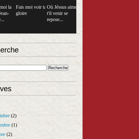
moi la
Fais moi voir ta
Où Jéssus aime
Jean-
gloire
t'il venir se
...
repose...
erche
ives
mbre
(2)
mbre
(1)
bre
(2)