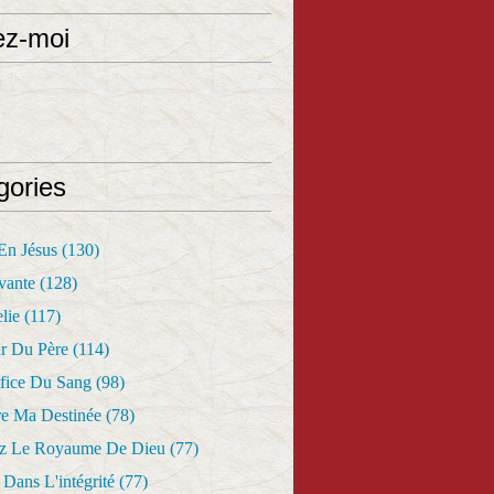
ez-moi
gories
 En Jésus
(130)
vante
(128)
lie
(117)
r Du Père
(114)
fice Du Sang
(98)
re Ma Destinée
(78)
z Le Royaume De Dieu
(77)
Dans L'intégrité
(77)