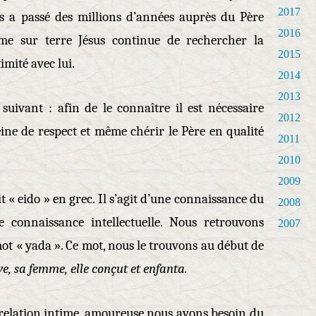
2017
us a passé des millions d’années auprès du Père
2016
me sur terre Jésus continue de rechercher la
2015
imité avec lui.
2014
2013
suivant : afin de le connaître il est nécessaire
2012
eine de respect et même chérir le Père en qualité
2011
2010
2009
it « eido » en grec. Il s’agit d’une connaissance du
2008
e connaissance intellectuelle. Nous retrouvons
2007
ot « yada ». Ce mot, nous le trouvons au début de
ve, sa femme, elle conçut et enfanta.
e relation intime, amoureuse nous avons besoin du