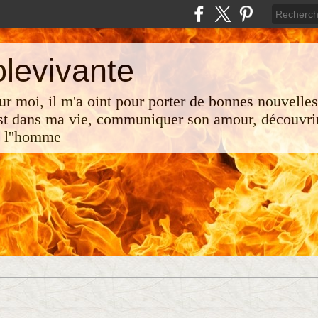
olevivante
 sur moi, il m'a oint pour porter de bonnes nouvelle
st dans ma vie, communiquer son amour, découvrir
e l''homme