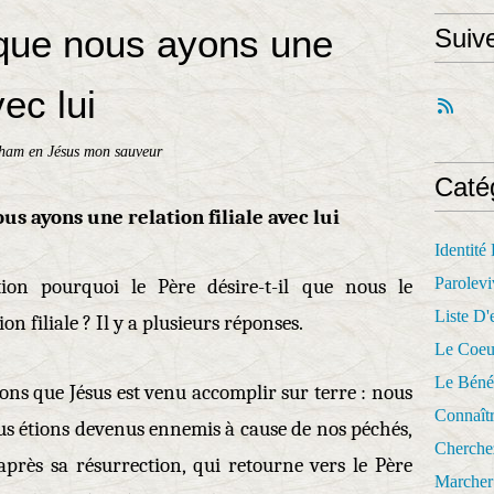
 que nous ayons une
Suiv
vec lui
aham en Jésus mon sauveur
Caté
us ayons une relation filiale avec lui
Identité
Parolevi
tion pourquoi le Père désire-t-il que nous le
Liste D'e
on filiale ? Il y a plusieurs réponses.
Le Coeu
Le Béné
ons que Jésus est venu accomplir sur terre : nous
Connaît
ous étions devenus ennemis à cause de nos péchés,
Cherche
 après sa résurrection, qui retourne vers le Père
Marcher 