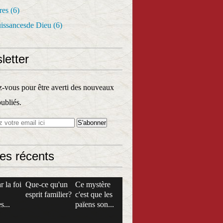
res
(6)
uissancesde Dieu
(6)
letter
vous pour être averti des nouveaux
publiés.
les récents
r la foi
Que-ce qu'un
Ce mystère
esprit familier?
c'est que les
s...
païens son...