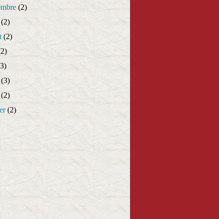
embre
(2)
(2)
t
(2)
2)
3)
(3)
(2)
er
(2)