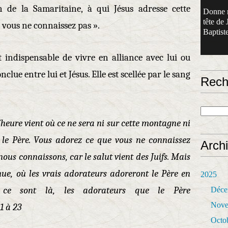
 de la Samaritaine, à qui Jésus adresse cette
Donne 
tête de 
 vous ne connaissez pas ».
Baptiste
st indispensable de vivre en alliance avec lui ou
nclue entre lui et Jésus. Elle est scellée par le sang
Rech
l’heure vient où ce ne sera ni sur cette montagne ni
le Père. Vous adorez ce que vous ne connaissez
Arch
ous connaissons, car le salut vient des Juifs. Mais
venue, où les vrais adorateurs adoreront le Père en
2025
 ce sont là, les adorateurs que le Père
Déce
Nove
21 à 23
Octo