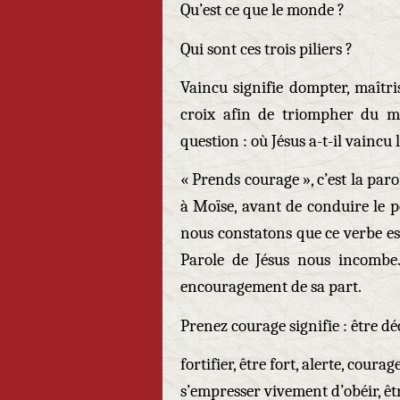
Qu’est ce que le monde ?
Qui sont ces trois piliers ?
Vaincu signifie dompter, maîtri
croix afin de triompher du mo
question : où Jésus a-t-il vainc
« Prends courage », c’est la par
à Moïse, avant de conduire le 
nous constatons que ce verbe est 
Parole de Jésus nous incombe.
encouragement de sa part.
Prenez courage signifie : être déc
fortifier, être fort, alerte, cour
s’empresser vivement d’obéir, ê