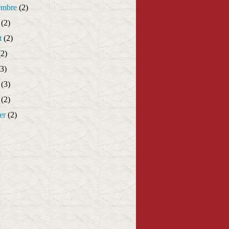
embre
(2)
(2)
t
(2)
2)
3)
(3)
(2)
er
(2)