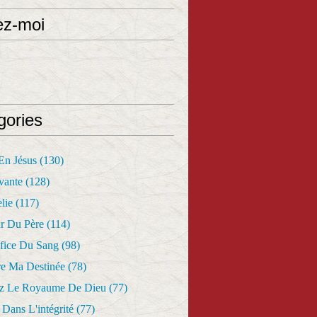
ez-moi
gories
 En Jésus
(130)
vante
(128)
lie
(117)
r Du Père
(114)
fice Du Sang
(98)
re Ma Destinée
(78)
z Le Royaume De Dieu
(77)
Dans L'intégrité
(77)