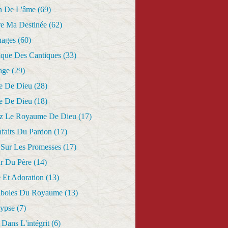
n De L'âme
(69)
re Ma Destinée
(62)
nages
(60)
ique Des Cantiques
(33)
age
(29)
e De Dieu
(28)
e De Dieu
(18)
z Le Royaume De Dieu
(17)
nfaits Du Pardon
(17)
 Sur Les Promesses
(17)
r Du Père
(14)
 Et Adoration
(13)
aboles Du Royaume
(13)
lypse
(7)
Dans L'intégrit
(6)