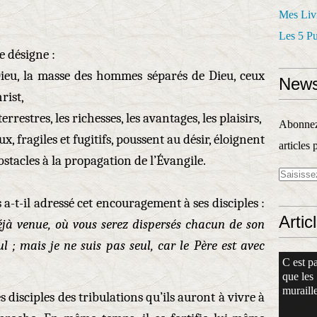
Mes Liv
Les 5 P
 désigne :
Dieu, la masse des hommes séparés de Dieu, ceux
News
rist,
errestres, les richesses, les avantages, les plaisirs,
Abonnez-
ux, fragiles et fugitifs, poussent au désir, éloignent
articles 
bstacles à la propagation de l’Évangile.
 a-t-il adressé cet encouragement à ses disciples :
Artic
t déjà venue, où vous serez dispersés chacun de son
ul ; mais je ne suis pas seul, car le Père est avec
C est pa
que les
muraille
s disciples des tribulations qu’ils auront à vivre à