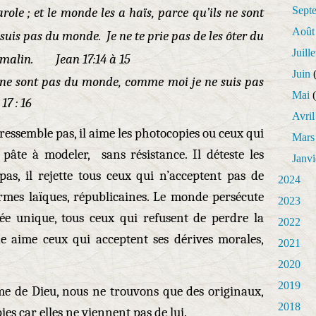
Sept
role ; et le monde les a haïs, parce qu’ils ne sont
Août
is pas du monde. Je ne te prie pas de les ôter du
Juille
u malin. Jean 17:14 à 15
Juin
(
 ne sont pas du monde, comme moi je ne suis pas
Mai
(
: 16
Avril
 ressemble pas, il aime les photocopies ou ceux qui
Mars
âte à modeler, sans résistance. Il déteste les
Janvi
pas, il rejette tous ceux qui n’acceptent pas de
2024
ormes laïques, républicaines. Le monde persécute
2023
ée unique, tous ceux qui refusent de perdre la
2022
e aime ceux qui acceptent ses dérives morales,
2021
2020
2019
e de Dieu, nous ne trouvons que des originaux,
2018
es car elles ne viennent pas de lui.