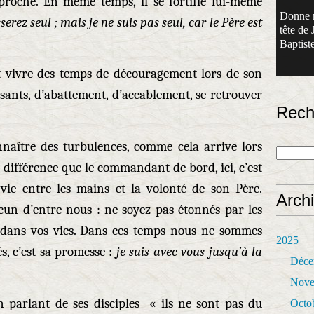
proche. En même temps, il se fortifie lui-même
Donne 
serez seul ; mais je ne suis pas seul, car le Père est
tête de 
Baptiste
ont vivre des temps de découragement
lors de son
sants, d’abattement, d’accablement, se retrouver
Rech
nnaître des turbulences, comme cela arrive lors
 différence que le commandant de bord, ici, c’est
vie entre les mains et la volonté de son Père.
Arch
acun d’entre nous : ne soyez pas étonnés par les
t dans vos vies. Dans ces temps nous ne sommes
2025
és, c’est sa promesse :
je suis avec vous jusqu’à la
Déce
Nove
en parlant de ses disciples « ils ne sont pas du
Octo