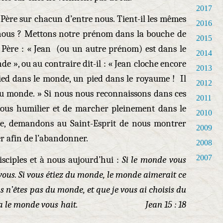
2017
 Père sur chacun d’entre nous. Tient-il les mêmes
2016
nous ? Mettons notre prénom dans la bouche de
2015
au Père : « Jean (ou un autre prénom) est dans le
2014
de », ou au contraire dit-il : « Jean cloche encore
2013
ied dans le monde, un pied dans le royaume ! Il
2012
 au monde. » Si nous nous reconnaissons dans ces
2011
nous humilier et de marcher pleinement dans le
2010
te, demandons au Saint-Esprit de nous montrer
2009
r afin de l’abandonner.
2008
2007
isciples et à nous aujourd’hui :
Si le monde vous
 vous. Si vous étiez du monde, le monde aimerait ce
us n’êtes pas du monde, et que je vous ai choisis du
a le monde vous hait.
Jean 15 : 18