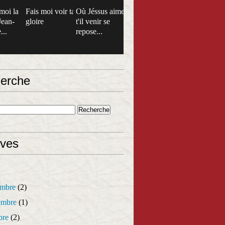
moi la
Fais moi voir ta
Où Jéssus aime
Jean-
gloire
t'il venir se
...
repose...
erche
ives
mbre
(2)
mbre
(1)
bre
(2)