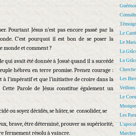
Guériso
Connaît
Témoig
ser. Pourtant Jésus n’est pas encore passé par la
Le Cant
nde. C’est pourquoi il est bon de se poser la
Le Mari
u le monde et comment ?
La Grâc
La Grâc
ole qui avait été donnée à Josué quand il a succédé
Cherche
peuple hébreu en terre promise. Prenez courage :
Les Bie
à l’impératif et que l’initiative de croire dans la
Veillons
 Cette Parole de Jésus constitue également un
Le Coeu
Musique
idé ou soyez décidés, se hâter, se consolider, se
Les Par
ageux, brave, être déterminé, prouver sa supériorité,
L'apoca
tre fermement résolu à vaincre.
Marcher 