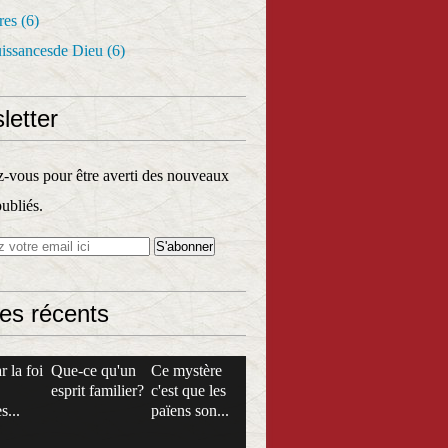
res
(6)
uissancesde Dieu
(6)
letter
vous pour être averti des nouveaux
publiés.
les récents
r la foi
Que-ce qu'un
Ce mystère
esprit familier?
c'est que les
s...
païens son...