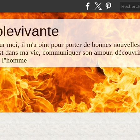
olevivante
 sur moi, il m'a oint pour porter de bonnes nouvelle
st dans ma vie, communiquer son amour, découvrir
e l''homme