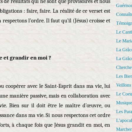
de résultats qui ne sont que provisoires et nous
Guériso
igations : faire, faire. La réalité de ce verset est
Connaît
respectons l’ordre. Il faut qu’il (Jésus) croisse et
Témoig
Le Cant
Le Mari
La Grâc
e et grandir en moi ?
La Grâc
Cherche
Les Bie
Veillons
u coopérer avec le Saint-Esprit dans ma vie, lui
Le Coeu
ne manière passive, mais en collaboration avec
Musique
ie. Bien sur il doit être le maître d’œuvre, ou
Les Par
oissance dans ma vie. Si nous respectons cet ordre
L'apoca
orts, à chaque fois que Jésus grandit en moi, en
Marcher 