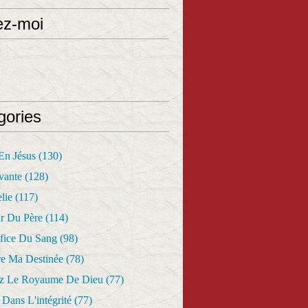
ez-moi
gories
 En Jésus
(130)
vante
(128)
lie
(117)
r Du Père
(114)
fice Du Sang
(98)
re Ma Destinée
(78)
z Le Royaume De Dieu
(77)
Dans L'intégrité
(77)