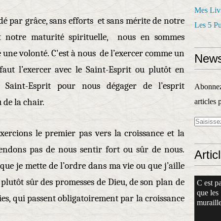
Mes Liv
rdé par grâce, sans efforts et sans mérite de notre
Les 5 P
et notre maturité spirituelle, nous en sommes
 une volonté. C'est à nous de l’exercer comme un
News
 faut l’exercer avec le Saint-Esprit ou plutôt en
 Saint-Esprit pour nous dégager de l’esprit
Abonnez-
de la chair.
articles 
xercions le premier pas vers la croissance et la
ttendons pas de nous sentir fort ou sûr de nous.
Artic
 que je mette de l’ordre dans ma vie ou que j’aille
 plutôt sûr des promesses de Dieu, de son plan de
C est pa
que les
s, qui passent obligatoirement par la croissance
muraille