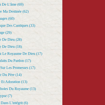
n De L'âme
(69)
re Ma Destinée
(62)
nages
(60)
ique Des Cantiques
(33)
age
(29)
e De Dieu
(28)
e De Dieu
(18)
z Le Royaume De Dieu
(17)
nfaits Du Pardon
(17)
 Sur Les Promesses
(17)
r Du Père
(14)
 Et Adoration
(13)
aboles Du Royaume
(13)
lypse
(7)
Dans L'intégrit
(6)