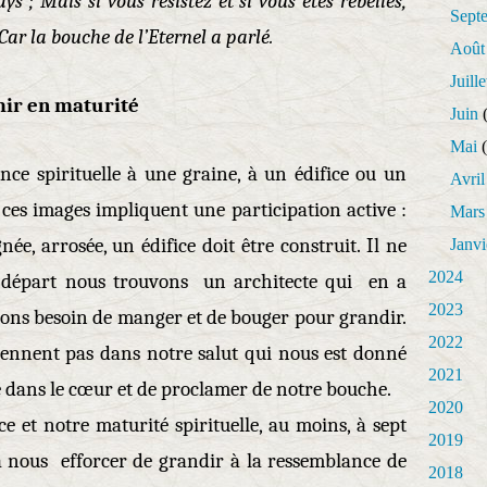
s ; Mais si vous résistez et si vous êtes rebelles,
Sept
Car la bouche de l’Eternel a parlé.
Août
Juille
mir en maturité
Juin
(
Mai
(
nce spirituelle à une graine, à un édifice ou un
Avril
ces images impliquent une participation active :
Mars
née, arrosée, un édifice doit être construit. Il ne
Janvi
2024
Au départ nous trouvons un architecte qui en a
2023
vons besoin de manger et de bouger pour grandir.
2022
rviennent pas dans notre salut qui nous est donné
2021
ire dans le cœur et de proclamer de notre bouche.
2020
e et notre maturité spirituelle, au moins, à sept
2019
 à nous efforcer de grandir à la ressemblance de
2018