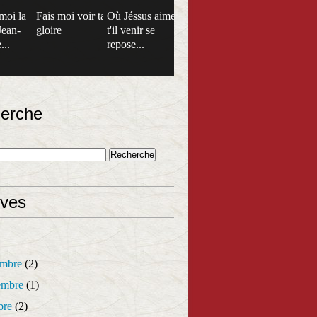
moi la
Fais moi voir ta
Où Jéssus aime
Jean-
gloire
t'il venir se
...
repose...
erche
ives
mbre
(2)
mbre
(1)
bre
(2)