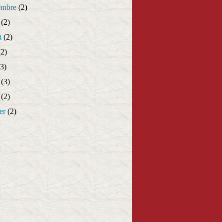
embre
(2)
(2)
t
(2)
2)
3)
(3)
(2)
er
(2)