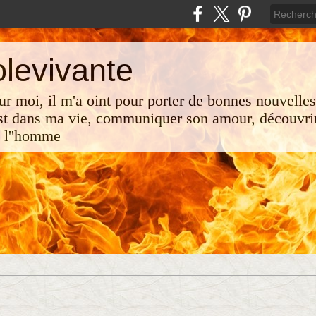
olevivante
 sur moi, il m'a oint pour porter de bonnes nouvelle
st dans ma vie, communiquer son amour, découvrir
e l''homme