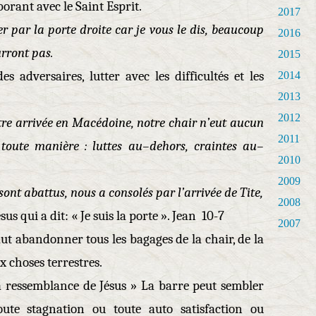
borant avec le Saint Esprit.
2017
er par la porte droite car je vous le dis, beaucoup
2016
urront pas.
2015
des adversaires, lutter avec les difficultés et les
2014
2013
2012
otre arrivée en Macédoine, notre chair n’eut aucun
2011
e toute manière : luttes au–dehors, craintes au–
2010
2009
ont abattus, nous a consolés par l’arrivée de Tite,
2008
us qui a dit: « Je suis la porte ». Jean 10-7
2007
faut abandonner tous les bagages de la chair, de la
x choses terrestres.
a ressemblance de Jésus » La barre peut sembler
oute stagnation ou toute auto satisfaction ou