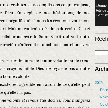
 nos craintes et accomplissons ce qui est juste,
Donne 
tête de 
 de Dieu. En dépit de nos hésitations, de nos
Baptiste
nt négatifs qui, si nous les écoutons, vont nous
part. Mais au contraire décidons de croire Dieu et
 collaborons avec le Saint-Esprit qui voit notre
Rech
caractère s’affermit et ainsi nous marchons vers
mes et des femmes de bonne volonté ou de cœur
Arch
us croyons faible, Dieu ne regarde pas à notre
é, ou bonne volonté
2025
xiste, est agréable en raison de ce qu’elle peut
Déce
ce qu’elle n’a pas.
Nove
bonne volonté et si vous êtes dociles, Vous mangerez
Octo