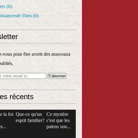
res
(6)
uissancesde Dieu
(6)
letter
vous pour être averti des nouveaux
publiés.
les récents
r la foi
Que-ce qu'un
Ce mystère
esprit familier?
c'est que les
s...
païens son...