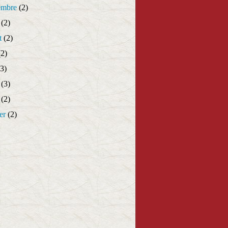
embre
(2)
(2)
t
(2)
2)
3)
(3)
(2)
er
(2)