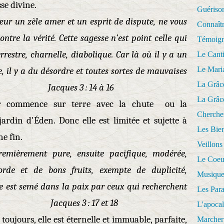
sse divine.
Guériso
œur un zèle amer et un esprit de dispute, ne vous
Connaît
ntre la vérité. Cette sagesse n’est point celle qui
Témoig
errestre, charnelle, diabolique. Car là où il y a un
Le Cant
Le Mari
e, il y a du désordre et toutes sortes de mauvaises
La Grâc
es 3 : 14 à 16
La Grâc
r commence sur terre avec la chute ou la
Cherche
ardin d'Éden. Donc elle est limitée et sujette à
Les Bie
ne fin.
Veillons
remièrement pure, ensuite pacifique, modérée,
Le Coeu
corde et de bons fruits, exempte de duplicité,
Musique
tice est semé dans la paix par ceux qui recherchent
Les Par
es 3 : 17 et 18
L'apoca
toujours, elle est éternelle et immuable, parfaite,
Marcher 