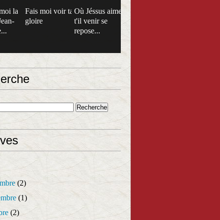
moi la
Fais moi voir ta
Où Jéssus aime
Jean-
gloire
t'il venir se
...
repose...
erche
ives
mbre
(2)
mbre
(1)
bre
(2)