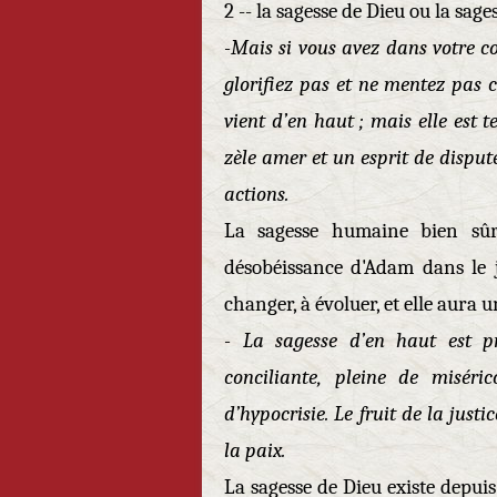
2 -- la sagesse de Dieu ou la sage
-Mais si vous avez dans votre c
glorifiez pas et ne mentez pas co
vient d’en haut ; mais elle est t
zèle amer et un esprit de disput
actions. Jacqu
La sagesse humaine bien sû
désobéissance d'Adam dans le j
changer, à évoluer, et elle aura u
- La sagesse d’en haut est p
conciliante, pleine de miséri
d’hypocrisie. Le fruit de la jus
la paix. Jacqu
La sagesse de Dieu existe depuis 