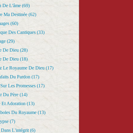
n De L'âme
(69)
re Ma Destinée
(62)
nages
(60)
ique Des Cantiques
(33)
age
(29)
e De Dieu
(28)
e De Dieu
(18)
z Le Royaume De Dieu
(17)
nfaits Du Pardon
(17)
 Sur Les Promesses
(17)
r Du Père
(14)
 Et Adoration
(13)
aboles Du Royaume
(13)
lypse
(7)
Dans L'intégrit
(6)