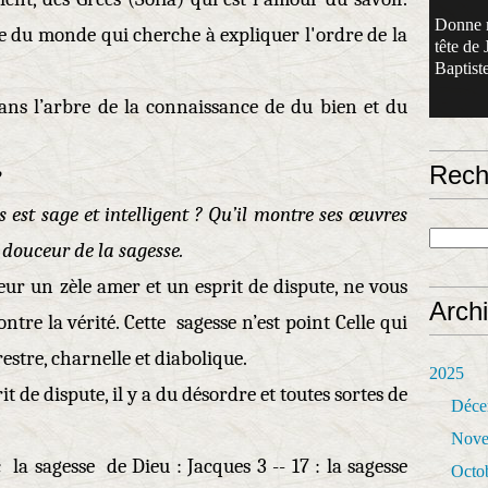
Donne 
ve du monde qui cherche à expliquer l'ordre de la
tête de 
Baptiste
dans l’arbre de la connaissance de du bien et du
Rech
?
us est sage et intelligent ? Qu’il montre ses œuvres
douceur de la sagesse.
eur un zèle amer et un esprit de dispute, ne vous
Arch
ntre la vérité. Cette sagesse n’est point Celle qui
restre, charnelle et diabolique.
2025
rit de dispute, il y a du désordre et toutes sortes de
Déce
Nove
a sagesse de Dieu : Jacques 3 -- 17 : la sagesse
Octo