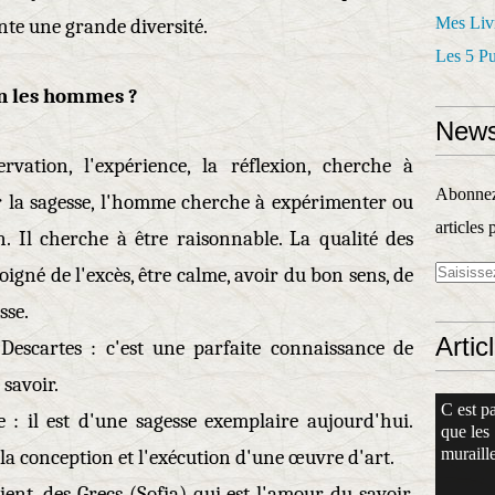
Mes Liv
ente une grande diversité.
Les 5 P
on les hommes ?
News
vation, l'expérience, la réflexion, cherche à
Abonnez-
 la sagesse, l'homme cherche à expérimenter ou
articles 
 Il cherche à être raisonnable. La qualité des
loigné de l'excès, être calme, avoir du bon sens, de
sse.
Artic
 Descartes : c'est une parfaite connaissance de
savoir.
C est pa
: il est d'une sagesse exemplaire aujourd'hui.
que les
muraille
la conception et l'exécution d'une œuvre d'art.
ent, des Grecs (Sofia) qui est l'amour du savoir.