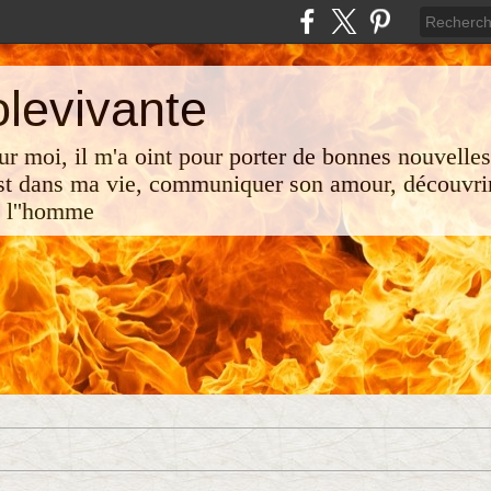
olevivante
 sur moi, il m'a oint pour porter de bonnes nouvelle
st dans ma vie, communiquer son amour, découvrir
e l''homme