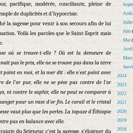
r, pacifique, modérée, conciliante, pleine de
Sept
emple de duplicités et d'hypocrisie.
Août
Juille
é la sagesse pour venir à son secours afin de lui
Juin
(
uation. Voilà les paroles que le Saint-Esprit mais
Mai
(
e.
Avril
sse où se trouve-t-elle ? Où est la demeure de
Mars
aît pas le prix, elle ne se trouve pas dans la terre
Janvi
st point en moi, et la mer dit : elle n'est point avec
2024
e de l'or pur, elle ne se pèse pas contre de l'or
2023
yx, ni contre le saphir, elle ne peut se comparer à
2022
changer pour un vase d'or fin. Le corail et le cristal
2021
gesse vaut plus que les perles. La topaze d'Éthiopie
2020
2019
entre pas en balance avec elle.
2018
crainte du Seigneur, c'est la sagesse, s'éloigner du