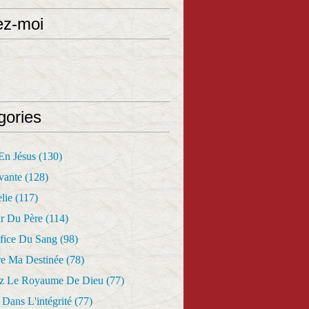
ez-moi
gories
 En Jésus
(130)
vante
(128)
lie
(117)
r Du Père
(114)
fice Du Sang
(98)
re Ma Destinée
(78)
z Le Royaume De Dieu
(77)
Dans L'intégrité
(77)