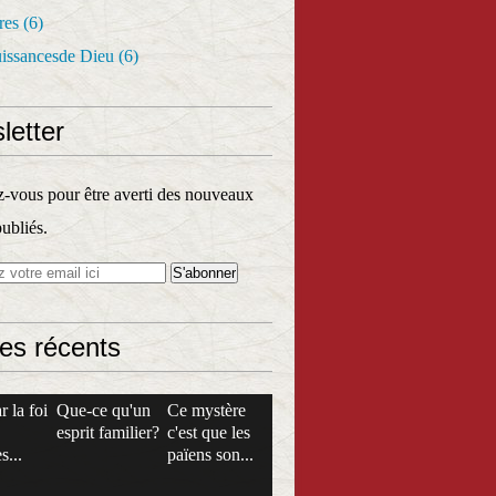
res
(6)
uissancesde Dieu
(6)
letter
vous pour être averti des nouveaux
publiés.
les récents
r la foi
Que-ce qu'un
Ce mystère
esprit familier?
c'est que les
s...
païens son...